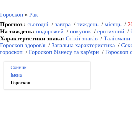
Гороскоп
»
Рак
Прогноз :
сьогодні
/
завтра
/
тиждень
/
місяць
/
2
На тиждень:
подорожей
/
покупок
/
еротичний
/
Характеристики знака:
Стіхії знаків
/
Талісмани 
Гороскоп здоров'я
/
Загальна характеристика
/
Сек
гороскоп
/
Гороскоп бізнесу та кар'єри
/
Гороскоп с
Сонник
Імена
Гороскоп