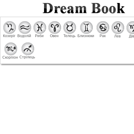
Козеріг
Водолій
Риби
Овен
Телець
Близнюки
Рак
Лев
Ді
Стрілець
Скорпіон