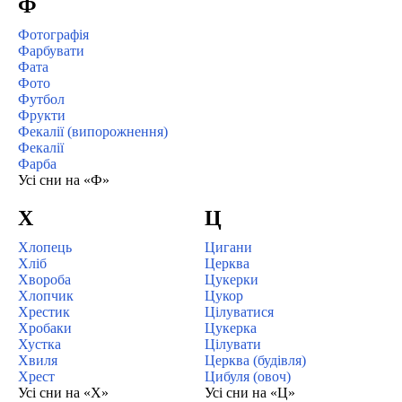
Ф
Фотографія
Фарбувати
Фата
Фото
Футбол
Фрукти
Фекалії (випорожнення)
Фекалії
Фарба
Усі сни на «Ф»
Х
Ц
Хлопець
Цигани
Хліб
Церква
Хвороба
Цукерки
Хлопчик
Цукор
Хрестик
Цілуватися
Хробаки
Цукерка
Хустка
Цілувати
Хвиля
Церква (будівля)
Хрест
Цибуля (овоч)
Усі сни на «Х»
Усі сни на «Ц»