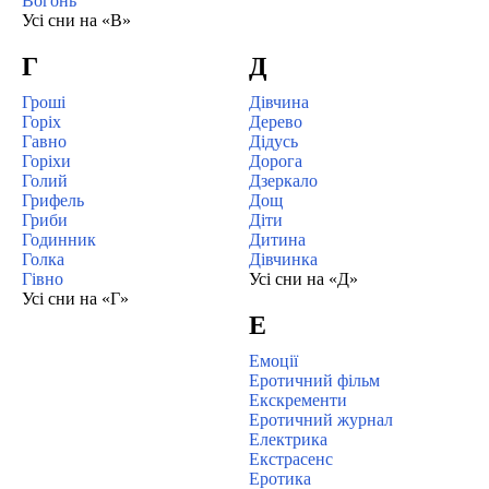
Вогонь
Усі сни на «В»
Г
Д
Гроші
Дівчина
Горіх
Дерево
Гавно
Дідусь
Горіхи
Дорога
Голий
Дзеркало
Грифель
Дощ
Гриби
Діти
Годинник
Дитина
Голка
Дівчинка
Гівно
Усі сни на «Д»
Усі сни на «Г»
Е
Емоції
Еротичний фільм
Екскременти
Еротичний журнал
Електрика
Екстрасенс
Еротика