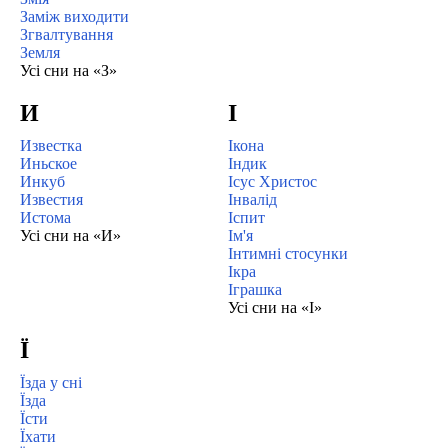
Заміж виходити
Згвалтування
Земля
Усі сни на «З»
И
І
Известка
Ікона
Иньское
Індик
Инкуб
Ісус Христос
Известия
Інвалід
Истома
Іспит
Усі сни на «И»
Ім'я
Інтимні стосунки
Ікра
Іграшка
Усі сни на «І»
Ї
Їзда у сні
Їзда
Їсти
Їхати