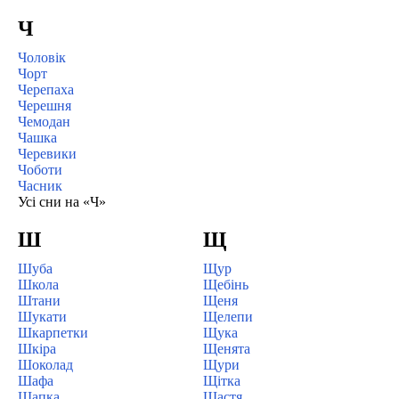
Ч
Чоловік
Чорт
Черепаха
Черешня
Чемодан
Чашка
Черевики
Чоботи
Часник
Усі сни на «Ч»
Ш
Щ
Шуба
Щур
Школа
Щебінь
Штани
Щеня
Шукати
Щелепи
Шкарпетки
Щука
Шкіра
Щенята
Шоколад
Щури
Шафа
Щітка
Шапка
Щастя