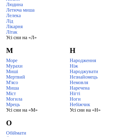
Людина
Летюча миша
Лелека
Лід
Лікарня
Літак
Усі сни на «Л»
М
Н
Море
Народження
Мурахи
Ніж
Миші
Народжувати
Мертвий
Незнайомець
М'ясо
Немовля
Миша
Наречена
Міст
Нігті
Могила
Ноги
Мрець
Небіжчик
Усі сни на «М»
Усі сни на «Н»
О
Обіймати