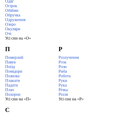
Одяг
Огірок
Обійми
Обручка
Одруження
Озеро
Окуляри
Очі
Усі сни на «О»
П
Р
Померлий
Розлучення
Павук
Роза
Поїзд
Рози
Помідори
Риба
Пожежа
Робота
Плакати
Руки
Падати
Рука
Плач
Річка
Похорон
Рілля
Усі сни на «П»
Усі сни на «Р»
С