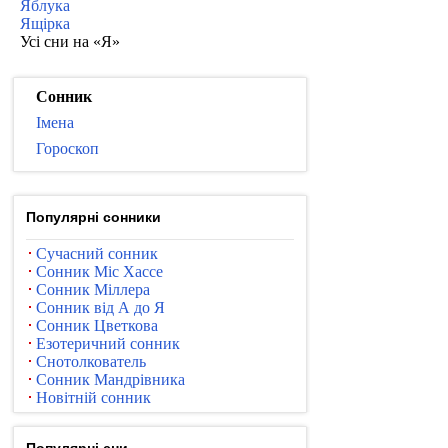
Яблука
Ящірка
Усі сни на «Я»
Сонник
Імена
Гороскоп
Популярні сонники
Сучасний сонник
Сонник Міс Хассе
Сонник Міллера
Сонник від А до Я
Сонник Цветкова
Езотеричний сонник
Снотолкователь
Сонник Мандрівника
Новітній сонник