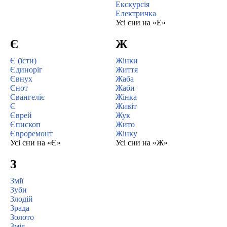
Екскурсія
Електричка
Усі сни на «Е»
Є
Ж
Є (їсти)
Жінки
Єдиноріг
Життя
Євнух
Жаба
Єнот
Жаби
Євангеліє
Жінка
Є
Живіт
Єврей
Жук
Єпископ
Жито
Євроремонт
Жінку
Усі сни на «Є»
Усі сни на «Ж»
З
Змії
Зуби
Злодій
Зрада
Золото
Змія