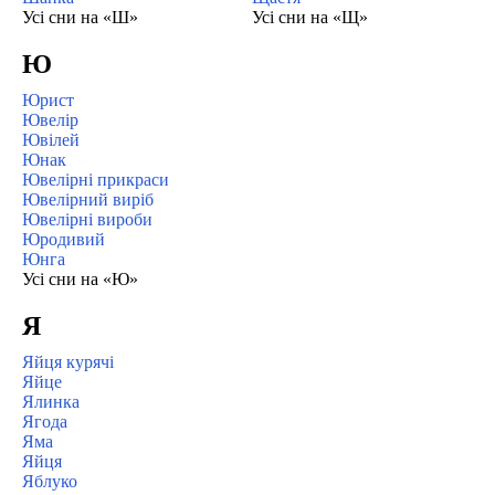
Усі сни на «Ш»
Усі сни на «Щ»
Ю
Юрист
Ювелір
Ювілей
Юнак
Ювелірні прикраси
Ювелірний виріб
Ювелірні вироби
Юродивий
Юнга
Усі сни на «Ю»
Я
Яйця курячі
Яйце
Ялинка
Ягода
Яма
Яйця
Яблуко