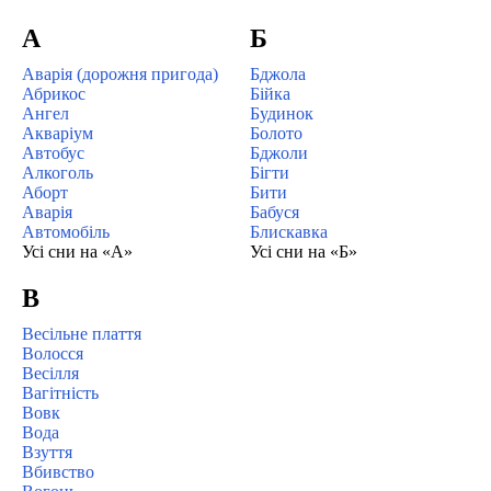
А
Б
Аварія (дорожня пригода)
Бджола
Абрикос
Бійка
Ангел
Будинок
Акваріум
Болото
Автобус
Бджоли
Алкоголь
Бігти
Аборт
Бити
Аварія
Бабуся
Автомобіль
Блискавка
Усі сни на «А»
Усі сни на «Б»
В
Весільне плаття
Волосся
Весілля
Вагітність
Вовк
Вода
Взуття
Вбивство