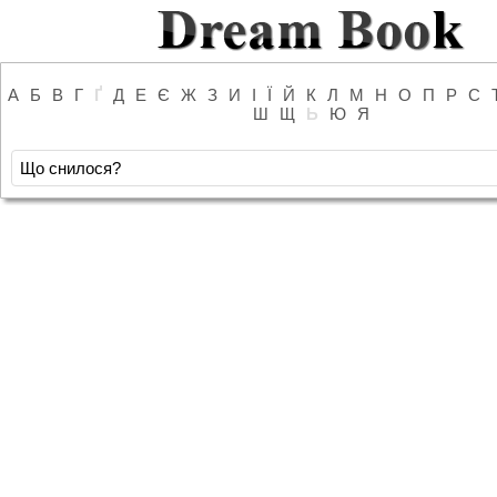
А
Б
В
Г
Ґ
Д
Е
Є
Ж
З
И
І
Ї
Й
К
Л
М
Н
О
П
Р
С
Ш
Щ
Ь
Ю
Я