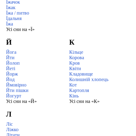
Їжачок
Їжак
Їжа / питво
Їдальня
Їжа
Усі сни на «Ї»
Й
К
Йога
Кільце
Йти
Корова
Йолоп
Кров
Йеті
Квіти
Йорж
Кладовище
Йод
Колишній хлопець
Ймовірно
Кот
Йти пішки
Картопля
Йогурт
Кінь
Усі сни на «Й»
Усі сни на «К»
Л
Ліс
Ліжко
Літати