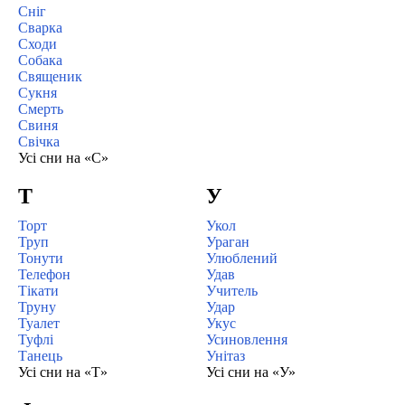
Сніг
Сварка
Сходи
Собака
Священик
Сукня
Смерть
Свиня
Свічка
Усі сни на «С»
Т
У
Торт
Укол
Труп
Ураган
Тонути
Улюблений
Телефон
Удав
Тікати
Учитель
Труну
Удар
Туалет
Укус
Туфлі
Усиновлення
Танець
Унітаз
Усі сни на «Т»
Усі сни на «У»