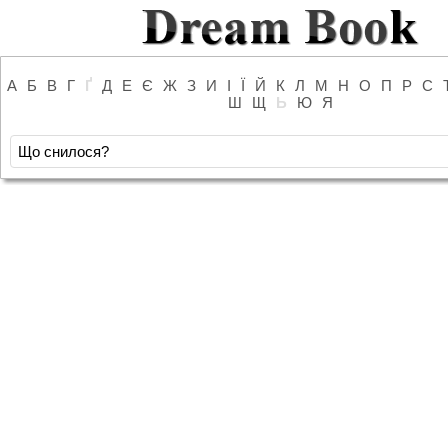
А
Б
В
Г
Ґ
Д
Е
Є
Ж
З
И
І
Ї
Й
К
Л
М
Н
О
П
Р
С
Ш
Щ
Ь
Ю
Я