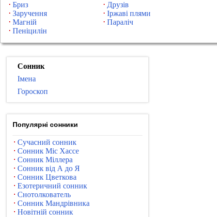
Бриз
Друзів
Заручення
Іржаві плями
Магній
Параліч
Пеніцилін
Сонник
Імена
Гороскоп
Популярні сонники
Сучасний сонник
Сонник Міс Хассе
Сонник Міллера
Сонник від А до Я
Сонник Цветкова
Езотеричний сонник
Снотолкователь
Сонник Мандрівника
Новітній сонник