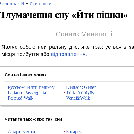
Сонник
»
Й
»
Йти пішки
Тлумачення сну «
Йти пішки
»
Сонник Менегетті
Являє собою нейтральну дію, яке трактується в за
місця прибуття або
відправлення
.
Сон на інших мовах:
Русском: Идти пешком
Deutsch: Gehen
Italiano: Passeggiata
Türk: Yürüyüş
Ρωσικά:Walk
Venäjä:Walk
Читайте також про такі сни
Апартаменти
Батарея