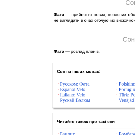
Со
Фата
— прийняття нових, почесних обов
не виглядати в очах оточуючих вискочко
Сон
Фата
— розлад планів.
Сон на інших мовах:
Русском: Фата
Polskim:
Espanol:Velo
Portugu
Italiano: Velo
Türk: P
Рускай:Вэлюм
Venäjä:
Читайте також про такі сни
Бандит
Бомбар