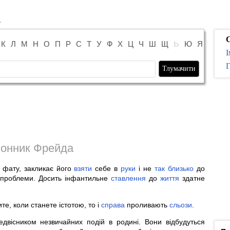
К
Л
М
Н
О
П
Р
С
Т
У
Ф
Х
Ц
Ч
Ш
Щ
Ь
Ю
Я
І
Г
онник Фрейда
фату, закликає його
взяти
себе в
руки
і не
так
близько
до
 проблеми. Досить інфантильне
ставлення
до
життя
здатне
ите, коли станете істотою, то і
справа
проливають
сльози
.
вісником незвичайних подій в родині. Вони відбудуться