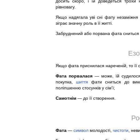
досить скоро, і їй доведеться трох
рівновагу.
Якщо надягала уві сні фату незаміжн
зіграє значну роль в її житті.
Забруднений або порвана фата сниться 
Езо
Якщо фата приснилася нареченій, то її
Фата порвалася
— може, їй судилос
покупка,
шиття
фати сниться до вико
поліпшенню стосунків у сім'ї;
Самотнім
— до її створення.
Ро
Фата
—
символ
молодості,
чистоти
, нев