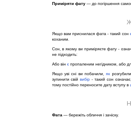
Приміряти фату
— до погіршення самоп
Ж
Якщо вам приснилася фата - такий сон
коханим.
Сон, в якому ви приміряєте фату - озна
не підходить:
Або він
є
пропаленим негідником, або дл
Якщо уві сні ви побачили,
як
розгубили
зупинити свій
вибір
- такий сон означає
тому постійно переносите дату вступу в
Н
Фата
— бережіть обличчя і зачіску.