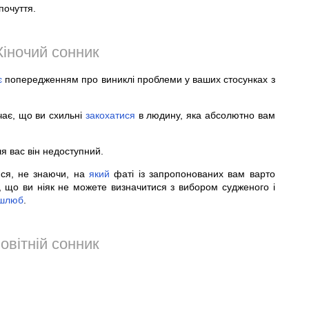
очуття.
іночий сонник
є
попередженням про виниклі проблеми у ваших стосунках з
чає, що ви схильні
закохатися
в людину, яка абсолютно вам
я вас він недоступний.
ся, не знаючи, на
який
фаті із запропонованих вам варто
, що ви ніяк не можете визначитися з вибором судженого і
шлюб
.
овітній сонник