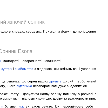
ий жіночий сонник
ладко в справах серцевих. Приміряти фату - до погіршення
Сонник Езопа
и
, молодості, непорочності, невинності.
м
зустріч
і
знайомство
з людиною, яка змінить ваші уявлення
- це означає, що серед ваших
друзів
є
щирий і турботливий
гу, і його
підтримка
незабаром вам дуже знадобиться.
вають фату - допустити наяву велику помилку в розмові з
е змиритися і відновити колишнє довіру та взаєморозуміння.
ти
більше,
ніж
ви заслуговуєте. Ви переоцінюєте себе і