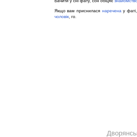
Бачити у сні фату, сон обіцяє
знайомств
Якщо вам приснилася
наречена
у фаті
чоловік
, го.
Дворянськ