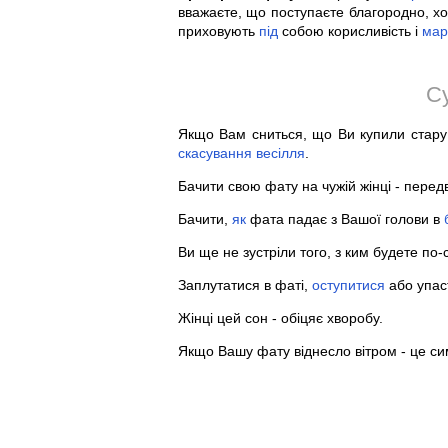
вважаєте, що поступаєте благородно, х
приховують
під
собою корисливість і
мар
С
Якщо Вам сниться, що Ви купили стару
скасування
весілля
.
Бачити свою фату на чужій жінці - передв
Бачити,
як
фата падає з Вашої голови в
Ви ще не зустріли того, з ким будете по
Заплутатися в фаті,
оступитися
або упаст
Жінці цей сон - обіцяє хворобу.
Якщо Вашу фату віднесло вітром - це си