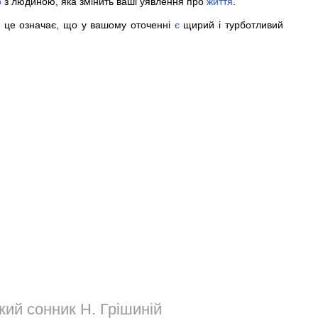
о
з людиною, яка змінить ваші уявлення про
життя
.
, це означає, що у вашому оточенні
є
щирий і турботливий
ий сонник Н. Грішиній