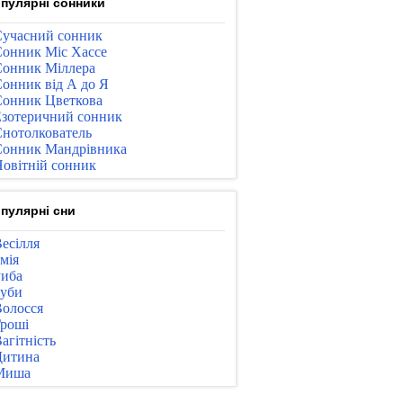
пулярні сонники
учасний сонник
онник Міс Хассе
онник Міллера
онник від А до Я
онник Цветкова
зотеричний сонник
нотолкователь
онник Мандрівника
овітній сонник
пулярні сни
есілля
мія
иба
уби
олосся
роші
агітність
Дитина
Миша