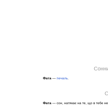
Сонни
Фата
—
печаль
.
С
Фата
— сон, натякає на те, що в тебе не