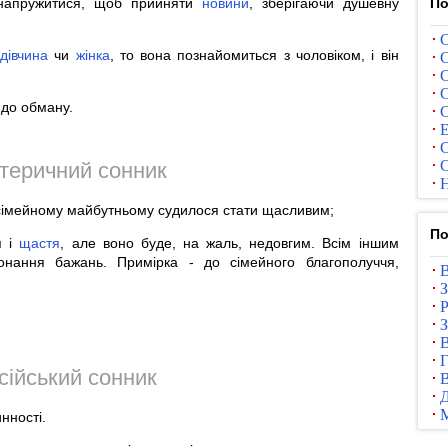
и напружитися, щоб прийняти
новини
, зберігаючи душевну
По
С
я
дівчина
чи
жінка
, то вона познайомиться з чоловіком, і він
С
С
С
до обману.
С
Е
С
С
теричний сонник
Н
 сімейному майбутньому судилося стати щасливим;
По
я і
щастя
, але воно буде, на жаль, недовгим. Всім іншим
нання бажань. Примірка - до сімейного благополуччя,
В
З
Р
З
В
Г
сійський сонник
В
инності.