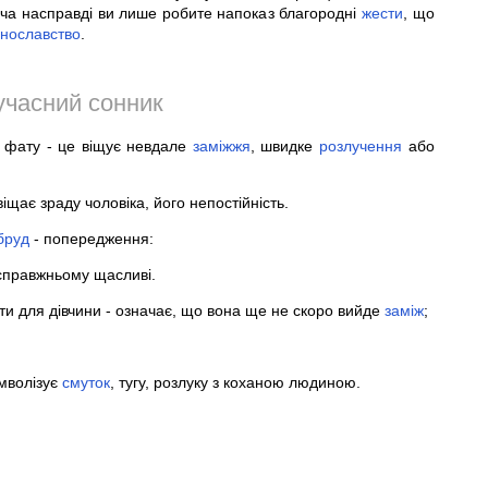
оча насправді ви лише робите напоказ благородні
жести
, що
нославство
.
учасний сонник
 фату - це віщує невдале
заміжжя
, швидке
розлучення
або
іщає зраду чоловіка, його непостійність.
бруд
- попередження:
-справжньому щасливі.
и для дівчини - означає, що вона ще не скоро вийде
заміж
;
мволізує
смуток
, тугу, розлуку з коханою людиною.