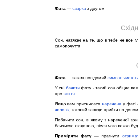
Фата
—
сварка
з другом.
Східн
Сон, натякає на те, що в тебе не все г
самопочуття.
Фата
— загальновідомий
символ
чистот
У сні
бачити
фату - такий сон обіцяє ва
про
життя
.
Якщо вам приснилася
наречена
у фаті 
чоловік
, готовий завжди прийти на допомо
Побачити сон, в якому з нареченої зри
близькою людиною, після чого важко буд
Приміряти фату
— прагнути
отрима