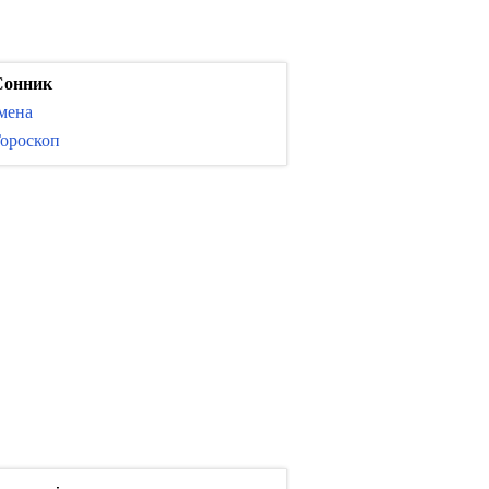
Сонник
мена
ороскоп