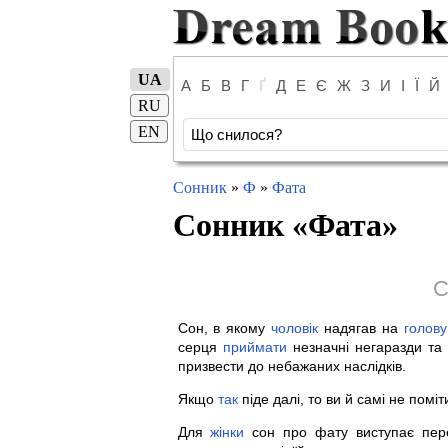
UA
А
Б
В
Г
Ґ
Д
Е
Є
Ж
З
И
І
Ї
Й
RU
EN
Сонник
»
Ф
»
Фата
Сонник «
Фата
»
С
Сон, в якому
чоловік
надягав на
голову
серця
приймати
незначні негаразди та
призвести до небажаних наслідків.
Якщо
так
піде далі, то ви й самі не поміт
Для
жінки
сон про фату виступає перед