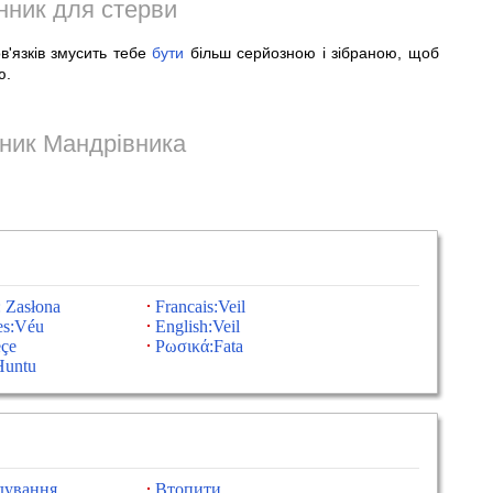
нник для стерви
'язків змусить тебе
бути
більш серйозною і зібраною, щоб
ю.
ник Мандрівника
 Zasłona
Francais:Veil
es:Véu
English:Veil
eçe
Ρωσικά:Fata
Huntu
дування
Втопити