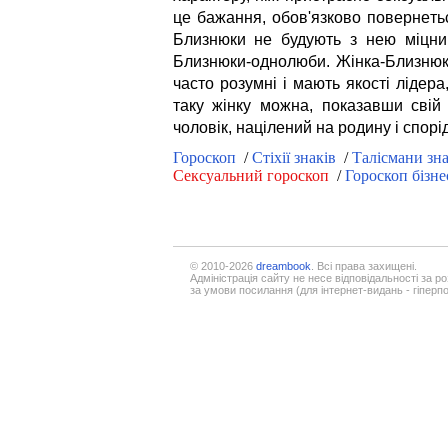
це бажання, обов'язково повернеть
Близнюки не будують з нею міцний
Близнюки-однолюби. Жінка-Близнюк
часто розумні і мають якості лідер
таку жінку можна, показавши свій 
чоловік, націлений на родину і спорід
Гороскоп
/
Стіхії знаків
/
Талісмани зна
Сексуальний гороскоп
/
Гороскоп бізне
© 2010-2026
dreambook
. Всі права захищені.
Адміністрація сайту не несе відповідальності за р
за умови посилання (для інтернет-видань - гіперп