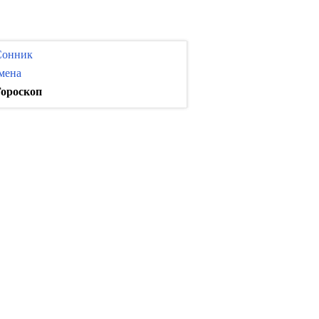
Сонник
мена
ороскоп