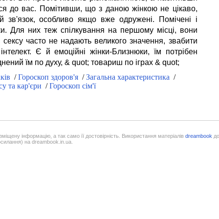
ся до вас. Помітивши, що з даною жінкою не цікаво,
 зв'язок, особливо якщо вже одружені. Помічені і
и. Для них теж спілкування на першому місці, вони
а, сексу часто не надають великого значення, звабити
інтелект. Є й емоційні жінки-Близнюки, їм потрібен
нений їм по духу, & quot; товариш по іграх & quot;
ків
/
Гороскоп здоров'я
/
Загальна характеристика
/
су та кар'єри
/
Гороскоп сім'ї
озміщену інформацію, а так само її достовірність. Використання матеріалів
dreambook
до
осилання) на dreambook.in.ua.