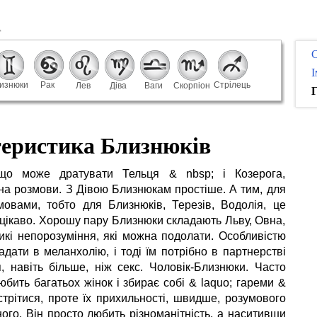
І
изнюки
Рак
Стрілець
Лев
Діва
Ваги
Скорпіон
Г
теристика Близнюків
 що може дратувати Тельця & nbsp; і Козерога,
 на розмови. З Дівою Близнюкам простіше. А тим, для
мовами, тобто для Близнюків, Терезів, Водолія, це
 цікаво. Хорошу пару Близнюки складають Льву, Овна,
икі непорозуміння, які можна подолати. Особливістю
дати в меланхолію, і тоді їм потрібно в партнерстві
ня, навіть більше, ніж секс. Чоловік-Близнюки. Часто
бить багатьох жінок і збирає собі & laquo; гареми &
устрітися, проте їх прихильності, швидше, розумового
ного. Він просто любить різноманітність, а наситивши