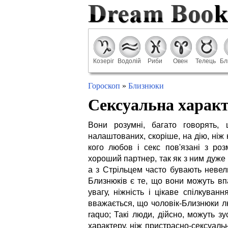
Козеріг
Водолій
Риби
Овен
Телець
Бл
Гороскоп
»
Близнюки
Сексуальна харак
Вони розумні, багато говорять,
налаштованих, скоріше, на дію, ніж
кого любов і секс пов'язані з роз
хороший партнер, так як з ним дуже
а з Стрільцем часто бувають невел
Близнюків є те, що вони можуть впа
увагу, ніжність і цікаве спілкуван
вважається, що чоловік-Близнюки лю
raquo; Такі люди, дійсно, можуть з
характеру, ніж пристрасно-сексуаль