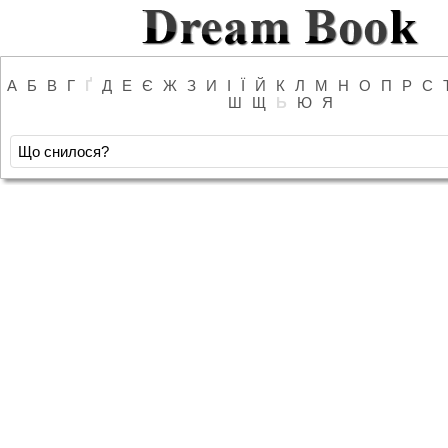
А
Б
В
Г
Ґ
Д
Е
Є
Ж
З
И
І
Ї
Й
К
Л
М
Н
О
П
Р
С
Ш
Щ
Ь
Ю
Я