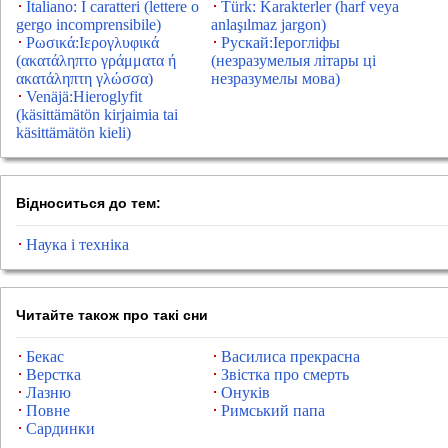
Italiano: I caratteri (lettere o
Türk: Karakterler (harf veya
gergo incomprensibile)
anlaşılmaz jargon)
Ρωσικά:Ιερογλυφικά
Рускай:Іерогліфы
(ακατάληπτο γράμματα ή
(незразумелыя літары ці
ακατάληπτη γλώσσα)
незразумелы мова)
Venäjä:Hieroglyfit
(käsittämätön kirjaimia tai
käsittämätön kieli)
Відноситься до тем:
Наука і техніка
Читайте також про такі сни
Бекас
Василиса прекрасна
Верстка
Звістка про смерть
Лазню
Онуків
Повне
Римський папа
Сардинки