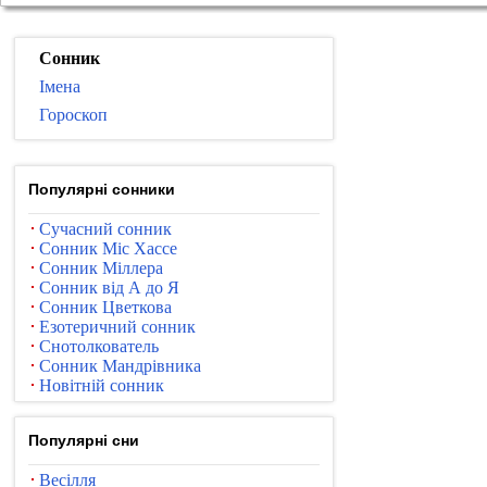
Сонник
Імена
Гороскоп
Популярні сонники
Сучасний сонник
Сонник Міс Хассе
Сонник Міллера
Сонник від А до Я
Сонник Цветкова
Езотеричний сонник
Снотолкователь
Сонник Мандрівника
Новітній сонник
Популярні сни
Весілля