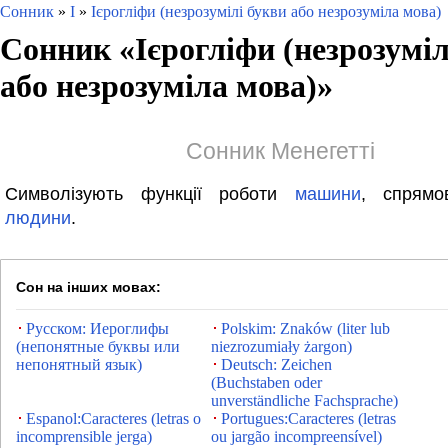
Сонник
»
І
»
Ієрогліфи (незрозумілі букви або незрозуміла мова)
Сонник «
Ієрогліфи (незрозуміл
або незрозуміла мова)
»
Сонник Менегетті
Символізують функції роботи
машини
, спрямо
людини
.
Сон на інших мовах:
Русском: Иероглифы
Polskim: Znaków (liter lub
(непонятные буквы или
niezrozumiały żargon)
непонятный язык)
Deutsch: Zeichen
(Buchstaben oder
unverständliche Fachsprache)
Espanol:Caracteres (letras o
Portugues:Caracteres (letras
incomprensible jerga)
ou jargão incompreensível)