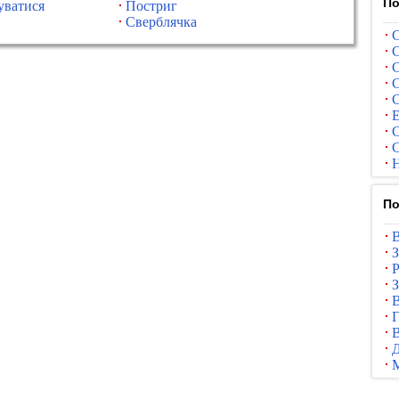
По
уватися
Постриг
и
Сверблячка
С
С
С
С
С
Е
С
С
Н
По
В
З
Р
З
В
Г
В