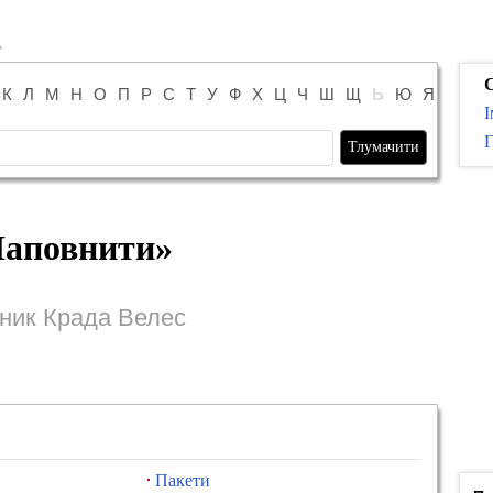
К
Л
М
Н
О
П
Р
С
Т
У
Ф
Х
Ц
Ч
Ш
Щ
Ь
Ю
Я
І
Г
аповнити
»
ник Крада Велес
Пакети