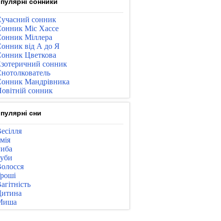
пулярні сонники
учасний сонник
онник Міс Хассе
онник Міллера
онник від А до Я
онник Цветкова
зотеричний сонник
нотолкователь
онник Мандрівника
овітній сонник
пулярні сни
есілля
мія
иба
уби
олосся
роші
агітність
Дитина
Миша