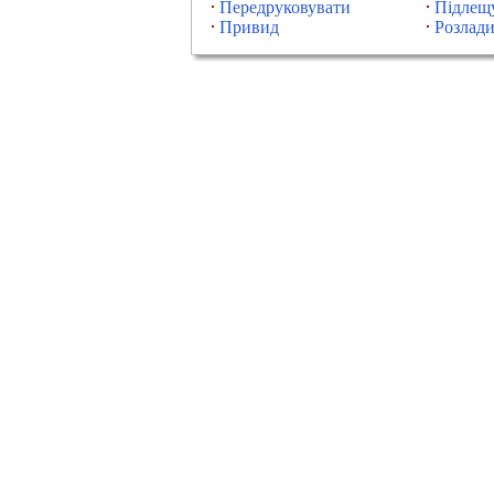
Передруковувати
Підлещ
Привид
Розлад