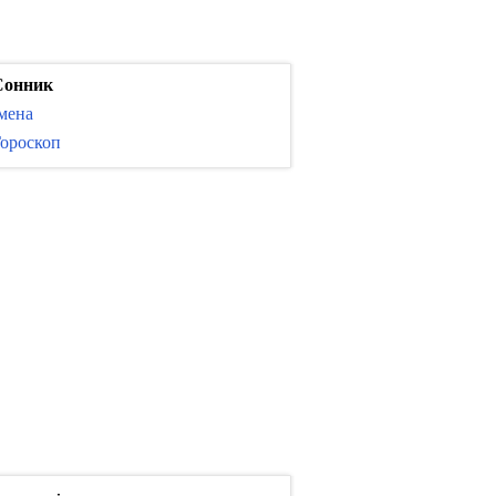
Сонник
мена
ороскоп