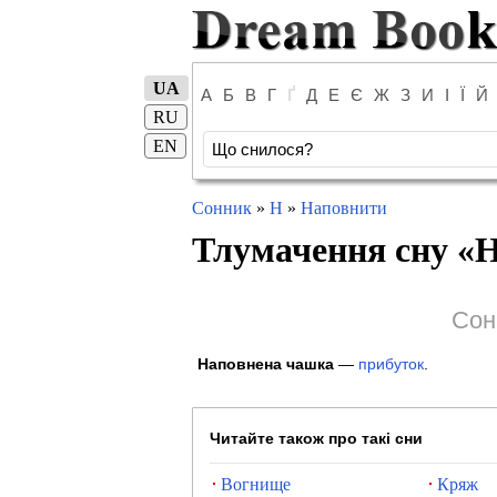
UA
А
Б
В
Г
Ґ
Д
Е
Є
Ж
З
И
І
Ї
Й
RU
EN
Сонник
»
Н
»
Наповнити
Тлумачення сну «
Н
Сон
Наповнена чашка
—
прибуток
.
Читайте також про такі сни
Вогнище
Кряж