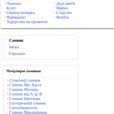
Аванзал
Долгожітіе
Клуб
Майно
Оцінка четвірка
Слідство
Фармацевт
Флейта
Хірургічні інструменти
Сонник
Імена
Гороскоп
Популярні сонники
Сучасний сонник
Сонник Міс Хассе
Сонник Міллера
Сонник від А до Я
Сонник Цветкова
Езотеричний сонник
Снотолкователь
Сонник Мандрівника