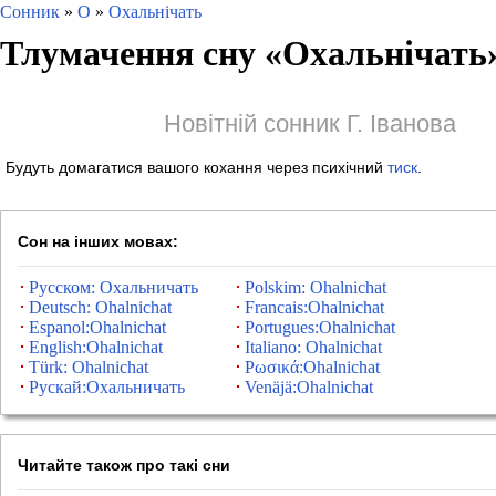
Сонник
»
О
»
Охальнічать
Тлумачення сну «
Охальнічать
Новітній сонник Г. Іванова
Будуть домагатися вашого кохання через психічний
тиск
.
Сон на інших мовах:
Русском: Охальничать
Polskim: Ohalnichat
Deutsch: Ohalnichat
Francais:Ohalnichat
Espanol:Ohalnichat
Portugues:Ohalnichat
English:Ohalnichat
Italiano: Ohalnichat
Türk: Ohalnichat
Ρωσικά:Ohalnichat
Рускай:Охальничать
Venäjä:Ohalnichat
Читайте також про такі сни