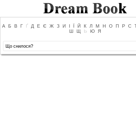
А
Б
В
Г
Ґ
Д
Е
Є
Ж
З
И
І
Ї
Й
К
Л
М
Н
О
П
Р
С
Ш
Щ
Ь
Ю
Я