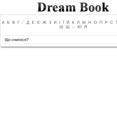
А
Б
В
Г
Ґ
Д
Е
Є
Ж
З
И
І
Ї
Й
К
Л
М
Н
О
П
Р
С
Ш
Щ
Ь
Ю
Я