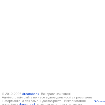
© 2010-2026
dreambook
. Всі права захищені.
Адміністрація сайту не несе відповідальності за розміщену
інформацію, а так само її достовірність. Використання
Зв'язати
матеріалів
dreambook
дозволяється тільки за умови