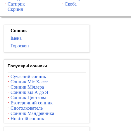
Сатирик
Скоба
Скриня
Сонник
Імена
Гороскоп
Популярні сонники
Сучасний сонник
Сонник Міс Хассе
Сонник Міллера
Сонник від А до Я
Сонник Цветкова
Езотеричний сонник
Снотолкователь
Сонник Мандрівника
Новітній сонник