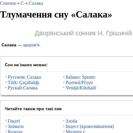
Сонник
»
С
»
Салака
Тлумачення сну «
Салака
»
Дворянський сонник Н. Грішиній
Салака
—
здоров'я
.
Сон на інших мовах:
Русском: Салака
Italiano: Spratto
Türk: Çaçabalığı
Ρωσικά:Ρέγγα
Рускай:Салака
Venäjä:Kilohaili
Читайте також про такі сни
Гекаті
Злоба
Знімати
Інцест (кровозмішення)
Колода
Малину є