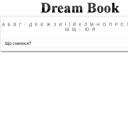
А
Б
В
Г
Ґ
Д
Е
Є
Ж
З
И
І
Ї
Й
К
Л
М
Н
О
П
Р
С
Ш
Щ
Ь
Ю
Я