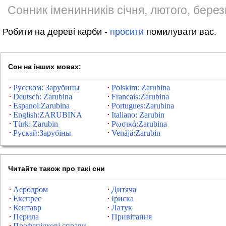
Сонник іменинників січня, лютого, березн
Робити на дереві карби -
просити
помилувати вас.
Сон на інших мовах:
Русском: Зарубины
Polskim: Zarubina
Deutsch: Zarubina
Francais:Zarubina
Espanol:Zarubina
Portugues:Zarubina
English:ZARUBINA
Italiano: Zarubin
Türk: Zarubin
Ρωσικά:Zarubina
Рускай:Зарубіны
Venäjä:Zarubin
Читайте також про такі сни
Аеродром
Дитяча
Експрес
Іриска
Кентавр
Латук
Перила
Привітання
Профспілкові справи