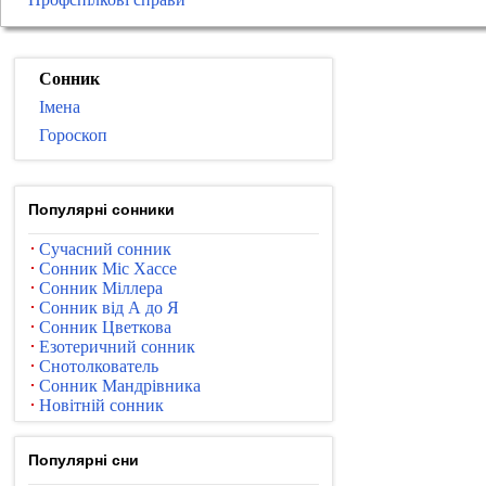
Сонник
Імена
Гороскоп
Популярні сонники
Сучасний сонник
Сонник Міс Хассе
Сонник Міллера
Сонник від А до Я
Сонник Цветкова
Езотеричний сонник
Снотолкователь
Сонник Мандрівника
Новітній сонник
Популярні сни