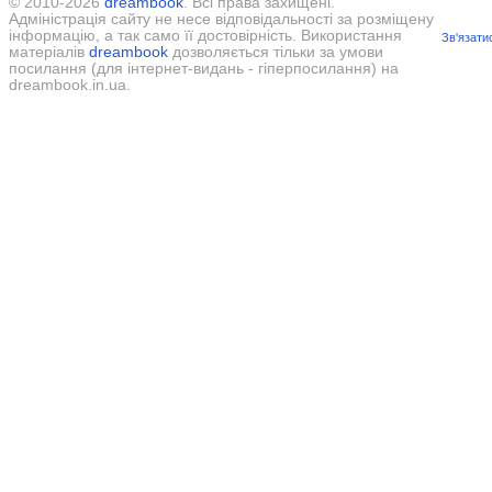
© 2010-2026
dreambook
. Всі права захищені.
Адміністрація сайту не несе відповідальності за розміщену
інформацію, а так само її достовірність. Використання
Зв'язати
матеріалів
dreambook
дозволяється тільки за умови
посилання (для інтернет-видань - гіперпосилання) на
dreambook.in.ua.