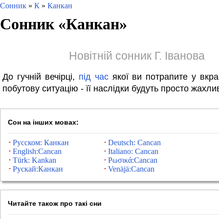
Сонник
»
К
»
Канкан
Сонник «
Канкан
»
Новітній сонник Г. Іванова
До гучній вечірці,
під
час
якої ви потрапите у вкр
побутову ситуацію - її наслідки будуть просто жахли
Сон на інших мовах:
Русском: Канкан
Deutsch: Cancan
English:Cancan
Italiano: Cancan
Türk: Kankan
Ρωσικά:Cancan
Рускай:Канкан
Venäjä:Cancan
Читайте також про такі сни