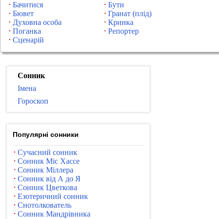
Бачитися
Бути
Бювет
Гранат (плід)
Духовна особа
Кринка
Поганка
Репортер
Сценарій
Сонник
Імена
Гороскоп
Популярні сонники
Сучасний сонник
Сонник Міс Хассе
Сонник Міллера
Сонник від А до Я
Сонник Цветкова
Езотеричний сонник
Снотолкователь
Сонник Мандрівника