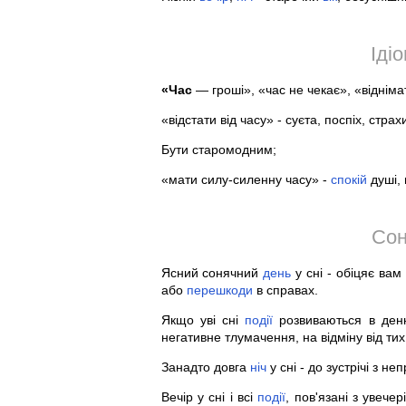
Іді
«Час
— гроші», «час не чекає», «відніма
«відстати від часу» - суєта, поспіх, страх
Бути старомодним;
«мати силу-силенну часу» -
спокій
душі, 
Сон
Ясний сонячний
день
у сні - обіцяє вам
або
перешкоди
в справах.
Якщо уві сні
події
розвиваються в ден
негативне тлумачення, на відміну від тих
Занадто довга
ніч
у сні - до зустрічі з 
Вечір у сні і всі
події
, пов'язані з увече