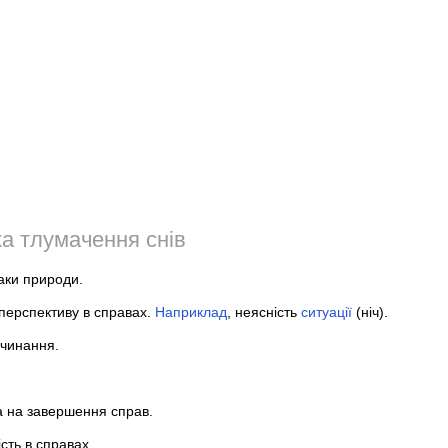
а тлумачення снів
аки природи.
перспективу в справах.
Наприклад
, неясність
ситуації
(ніч).
очинання.
ка на завершення справ.
ість в справах.