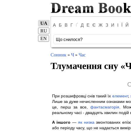
UA
А
Б
В
Г
Ґ
Д
Е
Є
Ж
З
И
І
Ї
Й
RU
EN
Сонник
»
Ч
»
Час
Тлумачення сну «
Ч
С
При розшифровці снів такий їх
елемент
,
Лише за дуже нечисленним ознаками м
це, перш за все,
фантасмагорія
. Мо
реальному часі - двадцять хвилин подій 
А іншого
—
як
низка
змонтованих епізо
або періоду часу, що не надається вимі