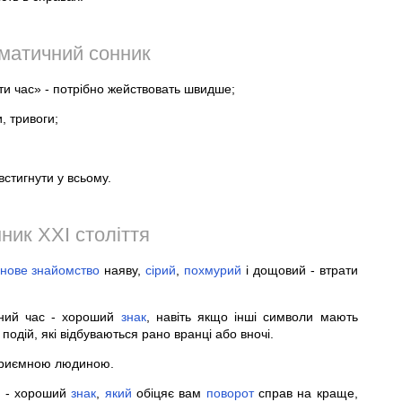
оматичний сонник
ти час» - потрібно жействовать швидше;
и, тривоги;
встигнути у всьому.
ник XXI століття
нове
знайомство
наяву,
сірий
,
похмурий
і дощовий - втрати
ний час - хороший
знак
, навіть якщо інші символи мають
 подій, які відбуваються рано вранці або вночі.
неприємною людиною.
рі - хороший
знак
,
який
обіцяє вам
поворот
справ на краще,