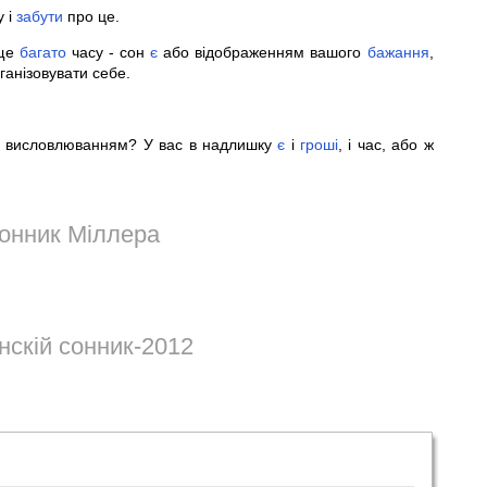
 і
забути
про це.
ще
багато
часу - сон
є
або відображенням вашого
бажання
,
ганізовувати себе.
м висловлюванням? У вас в надлишку
є
і
гроші
, і час, або ж
онник Міллера
інскій сонник-2012