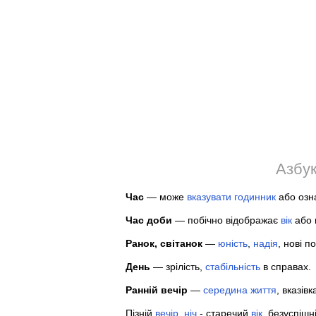
Азбук
Час
— може
вказувати
годинник
або озн
Час доби
— побічно відображає
вік
або 
Ранок, світанок
—
юність
,
надія
, нові п
День
— зрілість,
стабільність
в справах.
Ранній вечір
—
середина
життя
, вказів
Пізній
вечір
,
ніч
- старечий
вік
, безуспішн