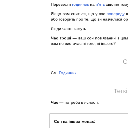
Перевести
годинник
на
п'ять
хвилин тому
Якщо вам сниться, що у вас
попереду
або говорить про те, що ви навчилися ор
Люди часто кажуть:
Час гроші
— ваш сон пов'язаний з ци
вам не вистачає ні того, ні іншого?
С
См.
Годинник
.
Тетк
Час
— потреба в ясності.
Сон на інших мовах: