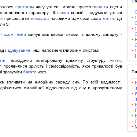
По
увалося
протягом
часу уві сні, можна просто
згадати
сцени
С
хронологічного характеру. Ще
один
спосіб - подумати уві сні
С
ти
присвоєні їм
номери
з часовими рамками свого
життя
. До
С
ли 5:
С
С
о
часом
,
який
минув між двома віками, в даному випадку -
Е
С
ад і
здивування
, інші наповнені глибоким змістом:
С
Н
ати
періодично повторювану циклічну структуру
життя
,
 проявилися зрілість і самосвідомість, якої тривалості був
По
і зрозуміти
багато
чого.
же впливати на емоційну середу сну. По всій видимості,
В
дрізнятися емоційної підосновою від сну в «розрізненому
З
Р
З
В
Г
В