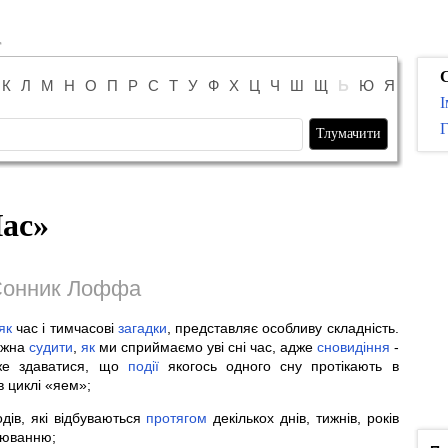
К
Л
М
Н
О
П
Р
С
Т
У
Ф
Х
Ц
Ч
Ш
Щ
Ь
Ю
Я
І
Г
ас
»
онник Лоффа
як
час і тимчасові
загадки
, представляє особливу складність.
ожна
судити
,
як
ми сприймаємо уві сні час, адже
сновидіння
-
же здаватися, що
події
якогось одного сну протікають в
в циклі «яем»;
дів, які відбуваються
протягом
декількох днів, тижнів, років
рюванню;