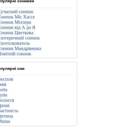
пулярні сонники
учасний сонник
онник Міс Хассе
онник Міллера
онник від А до Я
онник Цветкова
зотеричний сонник
нотолкователь
онник Мандрівника
овітній сонник
пулярні сни
есілля
мія
иба
уби
олосся
роші
агітність
Дитина
Миша