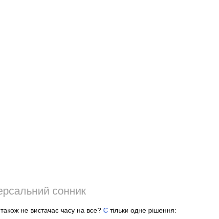
ерсальний сонник
м також не вистачає часу на все?
Є
тільки одне рішення: