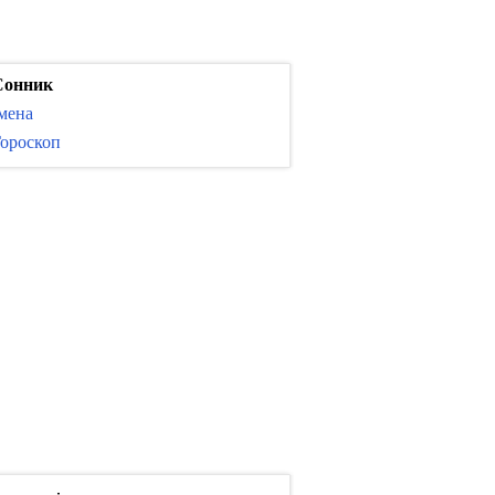
Сонник
мена
ороскоп