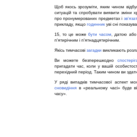
Щоб якось зрозуміти, яким чином відб
ситуацій та спробувати виявити зміни 
про пронумерованих предметах і
зв'яза
прикладу, якщо
годинник
уві сні показува
15, то це може
бути
часом
, датою аб
п'ятирічним і п'ятнадцятирічним.
Якісь тимчасові
загадки
викликають розл
Ви можете безперешкодно
спостеріг
пригадати час, коли у вашій особистості
перехідний період. Таким чином ви здатн
У ряді випадків тимчасової аспект мо
сновидіння
в «реальному часі» буде ві
часу».