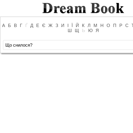
А
Б
В
Г
Ґ
Д
Е
Є
Ж
З
И
І
Ї
Й
К
Л
М
Н
О
П
Р
С
Ш
Щ
Ь
Ю
Я