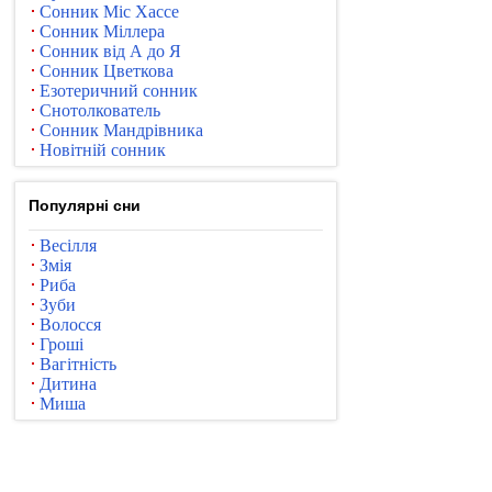
Сонник Міс Хассе
Сонник Міллера
Сонник від А до Я
Сонник Цветкова
Езотеричний сонник
Снотолкователь
Сонник Мандрівника
Новітній сонник
Популярні сни
Весілля
Змія
Риба
Зуби
Волосся
Гроші
Вагітність
Дитина
Миша