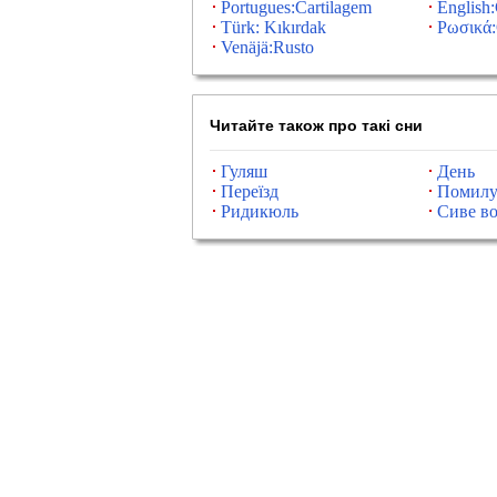
Portugues:Cartilagem
English:
Türk: Kıkırdak
Ρωσικά:
Venäjä:Rusto
Читайте також про такі сни
Гуляш
День
Переїзд
Помилу
Ридикюль
Сиве во