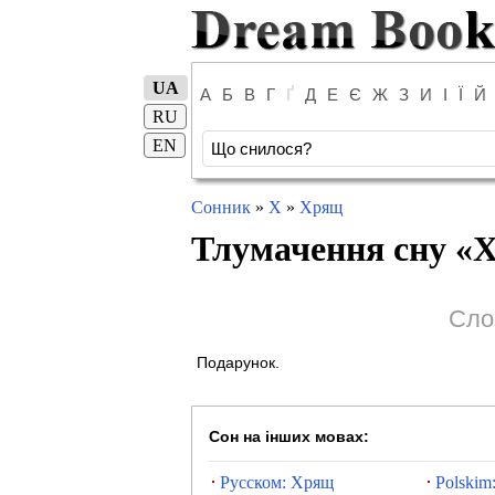
UA
А
Б
В
Г
Ґ
Д
Е
Є
Ж
З
И
І
Ї
Й
RU
EN
Сонник
»
Х
»
Хрящ
Тлумачення сну «
Сло
Подарунок.
Сон на інших мовах:
Русском: Хрящ
Polskim: