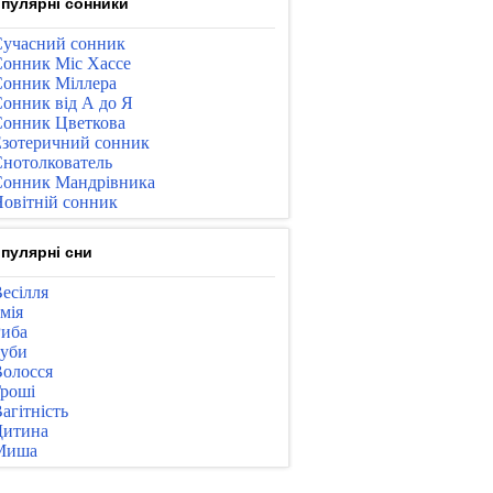
пулярні сонники
учасний сонник
онник Міс Хассе
онник Міллера
онник від А до Я
онник Цветкова
зотеричний сонник
нотолкователь
онник Мандрівника
овітній сонник
пулярні сни
есілля
мія
иба
уби
олосся
роші
агітність
Дитина
Миша