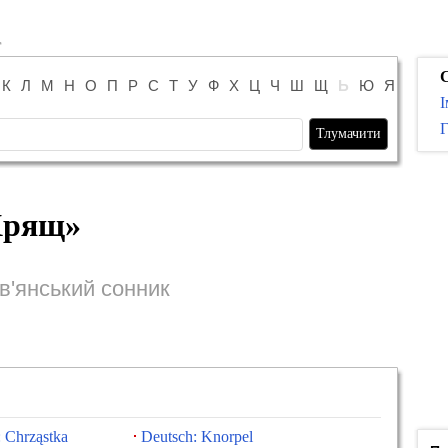
К
Л
М
Н
О
П
Р
С
Т
У
Ф
Х
Ц
Ч
Ш
Щ
Ь
Ю
Я
І
Г
Хрящ
»
в'янський сонник
 Chrząstka
Deutsch: Knorpel