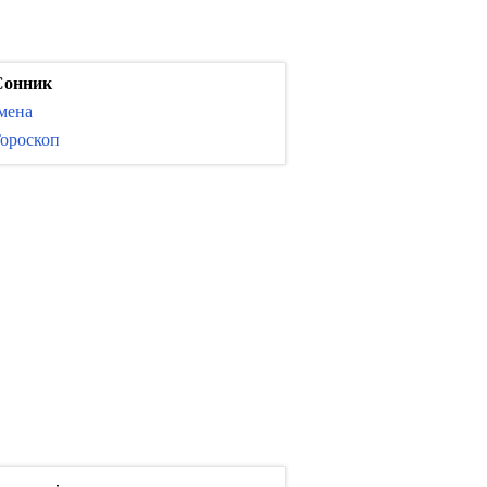
Сонник
мена
ороскоп