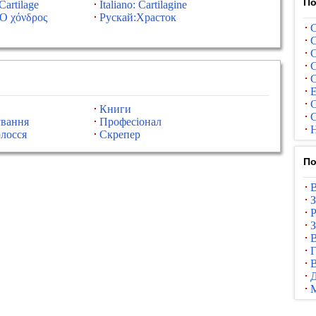
По
Cartilage
Italiano: Cartilagine
Ο χόνδρος
Рускай:Храсток
С
С
С
С
С
Е
С
Книги
С
вання
Професіонал
Н
лосся
Скрепер
По
В
З
Р
З
В
Г
В