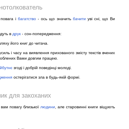
нотолкователь
 повага і
багатство
- ось що значить
бачити
уві сні, що Ви
йдуть в
друк
- сон-попередження:
яху його книг до читача.
силь і часу на виявлення прихованого змісту текстів вчених
ароблених Вами довгим працею.
йбутнє
згоді і добрій поведінці молоді.
дження
остерігатися зла в будь-якій формі.
ик для закоханих
є вам повагу близької
людини
, але старовинні книги віщують