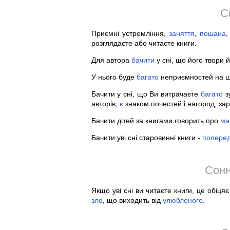
С
Приємні устремління,
заняття
,
пошана
,
розглядаєте або читаєте книги.
Для автора
бачити
у сні, що його твори 
У нього буде
багато
неприємностей на шл
Бачити у сні, що Ви витрачаєте
багато
зу
авторів,
є
знаком почестей і нагород, з
Бачити дітей за книгами говорить про
ма
Бачити уві сні старовинні книги -
попере
Сонн
Якщо уві сні ви читаєте книги, це обіця
зло
, що виходить від
улюбленого
.