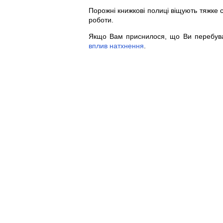
Порожні книжкові полиці віщують тяжке
роботи.
Якщо Вам приснилося, що Ви перебува
вплив
натхнення
.