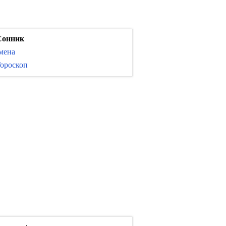
Сонник
мена
ороскоп