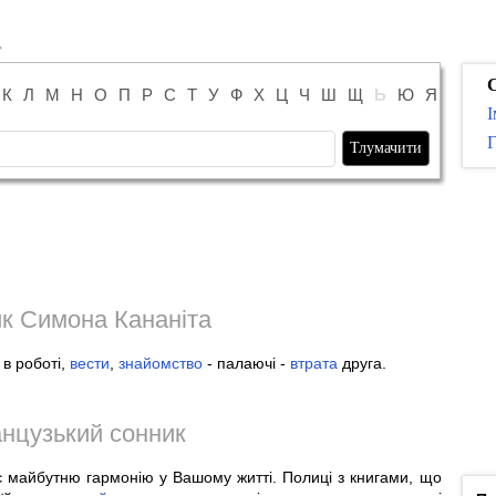
К
Л
М
Н
О
П
Р
С
Т
У
Ф
Х
Ц
Ч
Ш
Щ
Ь
Ю
Я
І
Г
к Симона Кананіта
в роботі,
вести
,
знайомство
- палаючі -
втрата
друга.
нцузький сонник
є майбутню гармонію у Вашому житті. Полиці з книгами, що