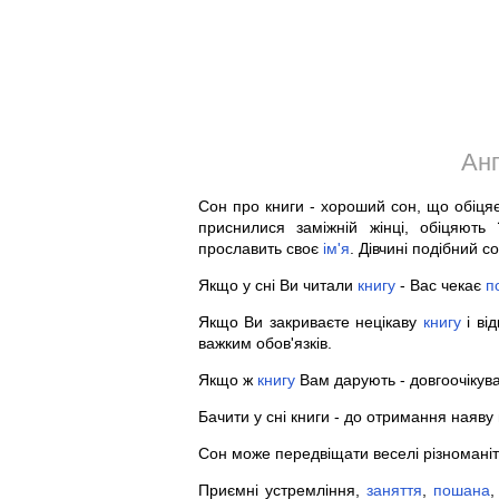
Анг
Сон про книги - хороший сон, що обіця
приснилися заміжній жінці, обіцяють
прославить своє
ім'я
. Дівчині подібний с
Якщо у сні Ви читали
книгу
- Вас чекає
п
Якщо Ви закриваєте нецікаву
книгу
і від
важким обов'язків.
Якщо ж
книгу
Вам дарують - довгоочікув
Бачити у сні книги - до отримання наяву 
Сон може передвіщати веселі різномані
Приємні устремління,
заняття
,
пошана
,