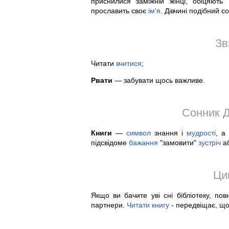
приснилися заміжній жінці, обіцяють
прославить своє
ім'я
. Дівчині подібний с
Зв
Читати
вчитися
;
Рвати
— забувати щось важливе.
Сонник Д
Книги
—
символ
знання і
мудрості
, а
підсвідоме
бажання
"замовити"
зустріч
аб
Ци
Якщо ви бачите уві сні бібліотеку, пов
партнери.
Читати
книгу
- передвіщає, що