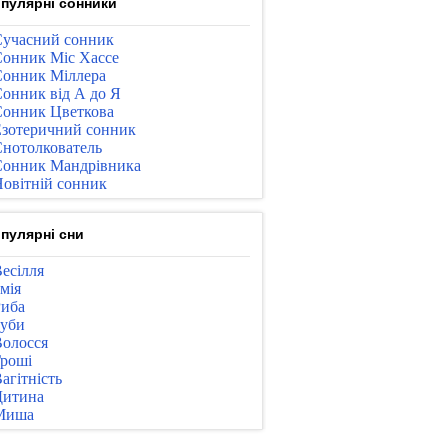
пулярні сонники
учасний сонник
онник Міс Хассе
онник Міллера
онник від А до Я
онник Цветкова
зотеричний сонник
нотолкователь
онник Мандрівника
овітній сонник
пулярні сни
есілля
мія
иба
уби
олосся
роші
агітність
Дитина
Миша