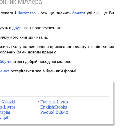
онник Міллера
 повага і
багатство
- ось що значить
бачити
уві сні, що Ви
йдуть в
друк
- сон-попередження:
яху його книг до читача.
силь і часу на виявлення прихованого змісту текстів вчених
ароблених Вами довгим працею.
йбутнє
згоді і добрій поведінці молоді.
ження
остерігатися зла в будь-якій формі.
 Książki
Francais:Livres
s:Livros
English:Books
taplar
Ρωσικά:Βιβλία
irjat