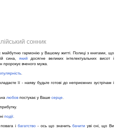
лійський сонник
є майбутню гармонію у Вашому житті. Полиці з книгами, що
 їй сина,
який
досягне великих інтелектуальних висот і
он пророкує вченого мужа.
опулярність
.
кладаєте її - наяву будьте готові до неприємних зустрічам і
ана
любов
постукає у Ваше
серце
.
прибутку.
тні
події
.
 повага і
багатство
- ось що значить
бачити
уві сні, що Ви