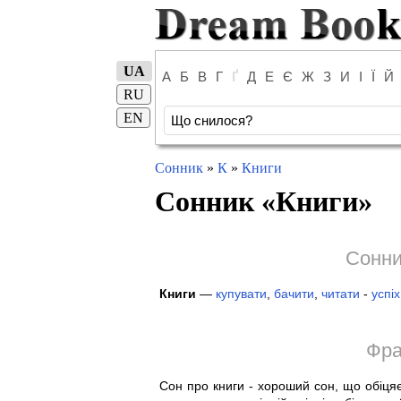
UA
А
Б
В
Г
Ґ
Д
Е
Є
Ж
З
И
І
Ї
Й
RU
EN
Сонник
»
К
»
Книги
Сонник «
Книги
»
Сонни
Книги
—
купувати
,
бачити
,
читати
-
успіх
Фра
Сон про книги - хороший сон, що обіця