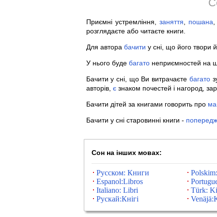
С
Приємні устремління,
заняття
,
пошана
,
розглядаєте або читаєте книги.
Для автора
бачити
у сні, що його твори 
У нього буде
багато
неприємностей на шл
Бачити у сні, що Ви витрачаєте
багато
зу
авторів,
є
знаком почестей і нагород, з
Бачити дітей за книгами говорить про
ма
Бачити у сні старовинні книги -
поперед
Сон на інших мовах:
Русском: Книги
Polskim:
Espanol:Libros
Portugue
Italiano: Libri
Türk: Ki
Рускай:Кнігі
Venäjä:K