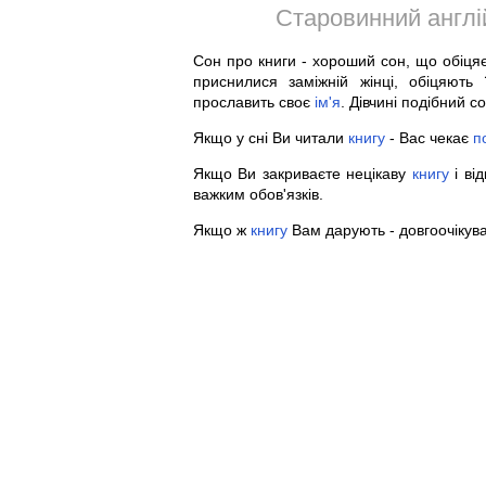
Старовинний англій
Сон про книги - хороший сон, що обіця
приснилися заміжній жінці, обіцяють
прославить своє
ім'я
. Дівчині подібний с
Якщо у сні Ви читали
книгу
- Вас чекає
п
Якщо Ви закриваєте нецікаву
книгу
і від
важким обов'язків.
Якщо ж
книгу
Вам дарують - довгоочікув