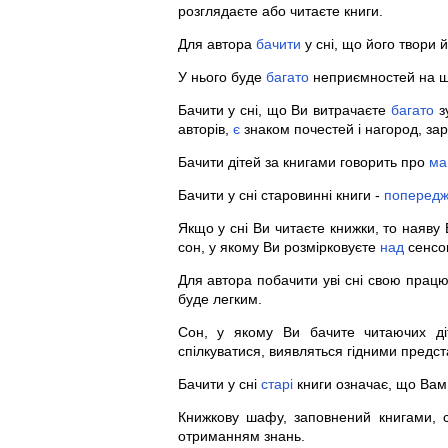
розглядаєте або читаєте книги.
Для автора
бачити
у сні, що його твори 
У нього буде
багато
неприємностей на шл
Бачити у сні, що Ви витрачаєте
багато
зу
авторів,
є
знаком почестей і нагород, з
Бачити дітей за книгами говорить про
ма
Бачити у сні старовинні книги -
поперед
Якщо у сні Ви читаєте книжки, то наяву
сон, у якому Ви розмірковуєте
над
сенсо
Для автора побачити уві сні свою прац
буде легким.
Сон, у якому Ви бачите читаючих д
спілкуватися, виявляться гідними предст
Бачити у сні
старі
книги означає, що Ва
Книжкову шафу, заповнений книгами,
отриманням знань.