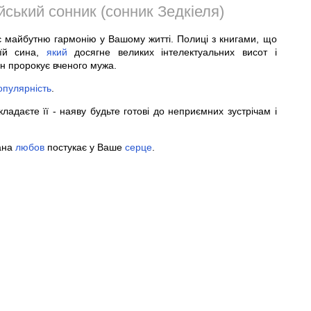
ський сонник (сонник Зедкіеля)
є майбутню гармонію у Вашому житті. Полиці з книгами, що
 їй сина,
який
досягне великих інтелектуальних висот і
он пророкує вченого мужа.
опулярність
.
кладаєте її - наяву будьте готові до неприємних зустрічам і
ана
любов
постукає у Ваше
серце
.