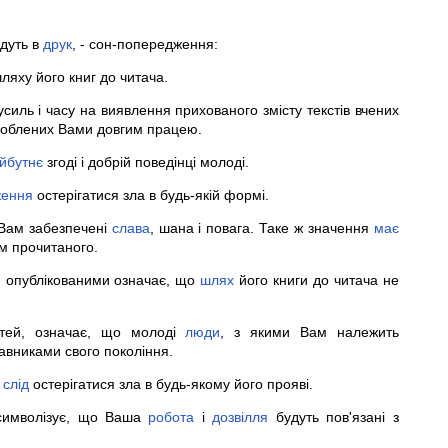
йдуть в
друк
, - сон-попередження:
яху його книг до читача.
силь і часу на виявлення прихованого змісту текстів вчених
ароблених Вами довгим працею.
йбутнє
згоді і добрій поведінці молоді.
ження
остерігатися зла в будь-якій формі.
 Вам забезпечені
слава
, шана і повага. Таке ж значення
має
м прочитаного.
ю опублікованими означає, що
шлях
його книги до читача не
ітей, означає, що молоді
люди
, з якими Вам належить
авниками свого покоління.
м
слід
остерігатися зла в будь-якому його прояві.
 символізує, що Ваша
робота
і
дозвілля
будуть пов'язані з