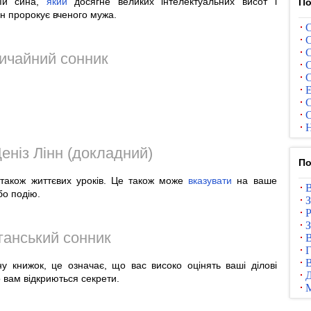
 їй сина,
який
досягне великих інтелектуальних висот і
По
он пророкує вченого мужа.
С
С
С
ичайний сонник
С
С
Е
С
С
Н
еніз Лінн (докладний)
По
 також життєвих уроків. Це також може
вказувати
на ваше
В
о подію.
З
Р
З
ганський сонник
В
Г
В
ну книжок, це означає, що вас високо оцінять ваші ділові
 вам відкриються секрети.