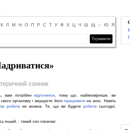
К
Л
М
Н
О
П
Р
С
Т
У
Ф
Х
Ц
Ч
Ш
Щ
Ь
Ю
Я
І
Г
адриватися
»
теричний сонник
ть, вам потрібен
відпочинок
, тому що, найімовірніше, ви
свого організму і змушуєте його
працювати
на знос. Навіть
так
робити
не можна. Те, що ви будете
робити
сьогодні,
 інший, - такий сон означає: