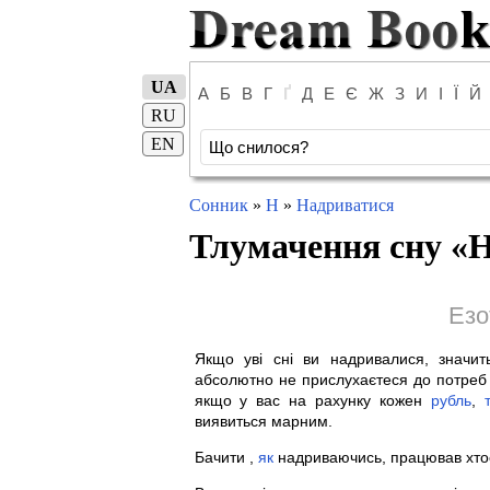
UA
А
Б
В
Г
Ґ
Д
Е
Є
Ж
З
И
І
Ї
Й
RU
EN
Сонник
»
Н
»
Надриватися
Тлумачення сну «
Н
Езо
Якщо уві сні ви надривалися, значи
абсолютно не прислухаєтеся до потреб 
якщо у вас на рахунку кожен
рубль
,
виявиться марним.
Бачити ,
як
надриваючись, працював хтось