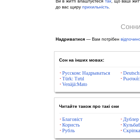
Ви в житті влаштуєтеся
так
, що ваші жит
до вас щиру
прихильність
.
Сонни
Надриватися
— Вам потрібен
відпочин
Сон на інших мовах:
Русском: Надрываться
Deutsch
Türk: Tırtıl
Ρωσικά
Venäjä:Mato
Читайте також про такі сни
Благовіст
Дублер
Користь
Кульбаб
Рубль
Скріпк