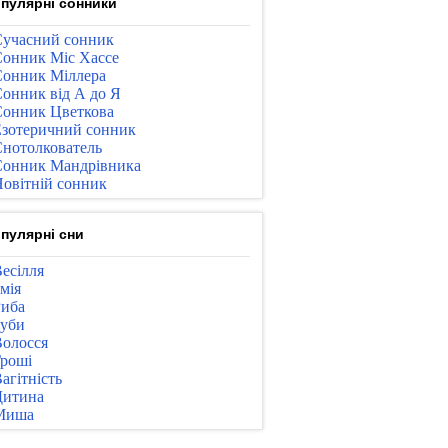
пулярні сонники
учасний сонник
онник Міс Хассе
онник Міллера
онник від А до Я
онник Цветкова
зотеричний сонник
нотолкователь
онник Мандрівника
овітній сонник
пулярні сни
есілля
мія
иба
уби
олосся
роші
агітність
Дитина
Миша