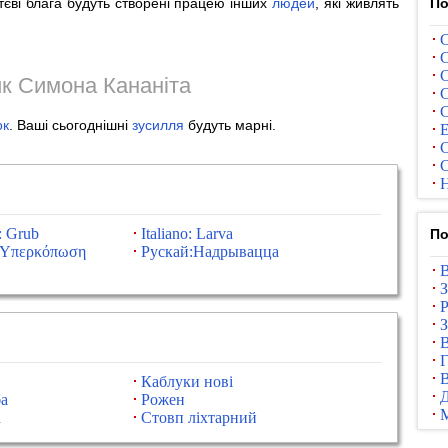
тєві блага будуть створені працею інших
людей
, які живлять
По
С
С
С
к Симона Кананіта
С
С
ок
. Ваші сьогоднішні
зусилля
будуть марні.
Е
С
С
Н
: Grub
Italiano: Larva
По
:Υπερκόπωση
Рускай:Надрывацца
В
З
Р
З
В
Г
В
Каблуки нові
а
Рожен
а
Стовп ліхтарний