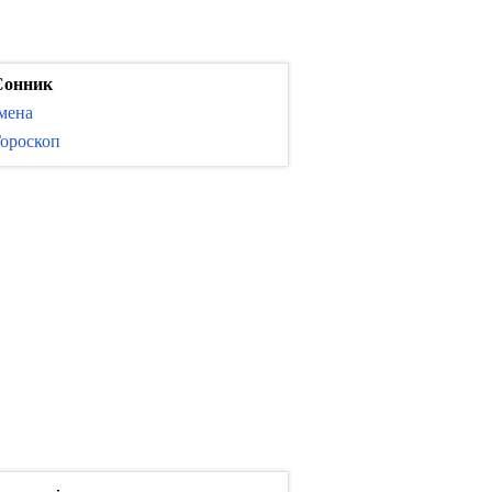
Сонник
мена
ороскоп