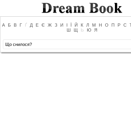
А
Б
В
Г
Ґ
Д
Е
Є
Ж
З
И
І
Ї
Й
К
Л
М
Н
О
П
Р
С
Ш
Щ
Ь
Ю
Я