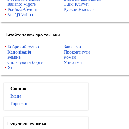
Italiano: Vigore
Türk: Kuvvet
Ρωσικά:Δύναμη
Рускай:Высілак
Venäjä:Voima
Читайте також про такі сни
Бобровий хутро
Закваска
Канонізація
Проковтнути
Ремінь
Роман
Сплачувати борги
Упісаться
Хна
Сонник
Імена
Гороскоп
Популярні сонники