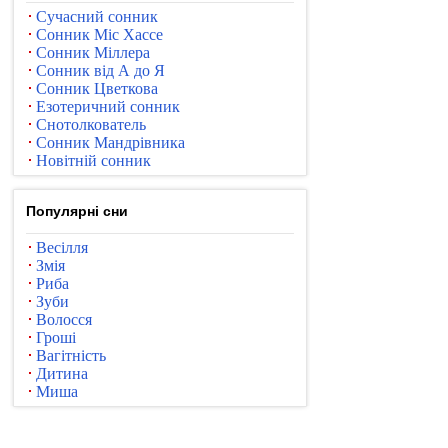
Сучасний сонник
Сонник Міс Хассе
Сонник Міллера
Сонник від А до Я
Сонник Цветкова
Езотеричний сонник
Снотолкователь
Сонник Мандрівника
Новітній сонник
Популярні сни
Весілля
Змія
Риба
Зуби
Волосся
Гроші
Вагітність
Дитина
Миша