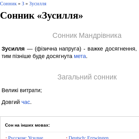
Сонник
»
З
»
Зусилля
Сонник «
Зусилля
»
Сонник Мандрівника
Зусилля
— (фізична напруга) - важке досягнення,
тим пізніше буде досягнута
мета
.
Загальний сонник
Великі витрати;
Довгий
час
.
Сон на інших мовах:
Русском: Усилие
Deutsch: Erzwingen