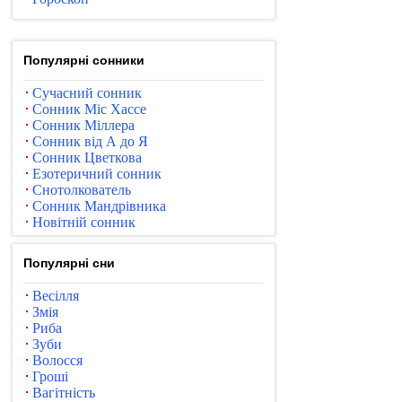
Популярні сонники
Сучасний сонник
Сонник Міс Хассе
Сонник Міллера
Сонник від А до Я
Сонник Цветкова
Езотеричний сонник
Снотолкователь
Сонник Мандрівника
Новітній сонник
Популярні сни
Весілля
Змія
Риба
Зуби
Волосся
Гроші
Вагітність