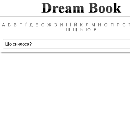
А
Б
В
Г
Ґ
Д
Е
Є
Ж
З
И
І
Ї
Й
К
Л
М
Н
О
П
Р
С
Ш
Щ
Ь
Ю
Я