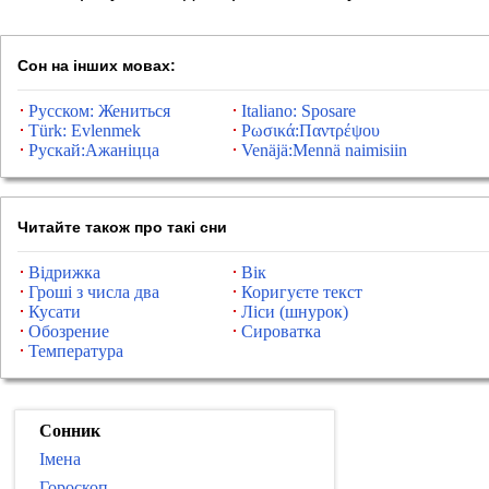
Сон на інших мовах:
Русском: Жениться
Italiano: Sposare
Türk: Evlenmek
Ρωσικά:Παντρέψου
Рускай:Ажаніцца
Venäjä:Mennä naimisiin
Читайте також про такі сни
Відрижка
Вік
Гроші з числа два
Коригуєте текст
Кусати
Ліси (шнурок)
Обозрение
Сироватка
Температура
Сонник
Імена
Гороскоп