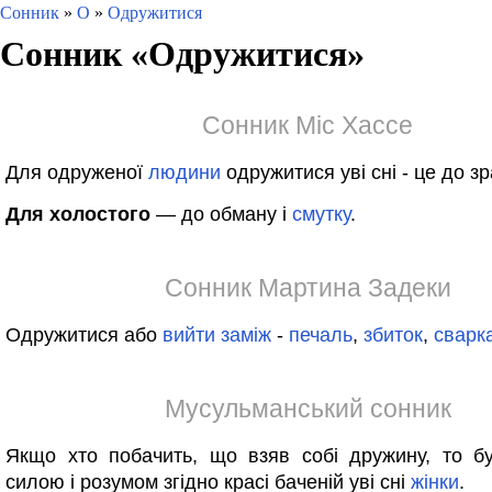
Сонник
»
О
»
Одружитися
Сонник «
Одружитися
»
Сонник Міс Хассе
Для одруженої
людини
одружитися уві сні - це до зр
Для холостого
— до обману і
смутку
.
Сонник Мартина Задеки
Одружитися або
вийти
заміж
-
печаль
,
збиток
,
сварк
Мусульманський сонник
Якщо хто побачить, що взяв собі дружину, то 
силою і розумом згідно красі баченій уві сні
жінки
.