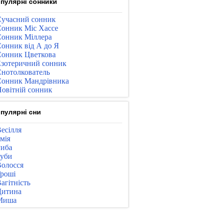
пулярні сонники
учасний сонник
онник Міс Хассе
онник Міллера
онник від А до Я
онник Цветкова
зотеричний сонник
нотолкователь
онник Мандрівника
овітній сонник
пулярні сни
есілля
мія
иба
уби
олосся
роші
агітність
Дитина
Миша