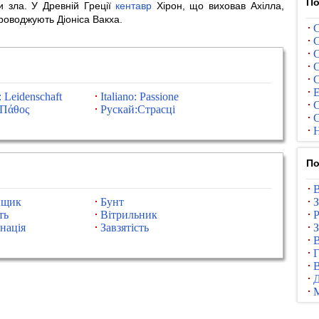
По
и зла. У Древній Греції
кентавр
Хірон, що виховав Ахілла,
проводжують Діоніса Вакха.
С
С
С
С
С
Е
 Leidenschaft
Italiano: Passione
С
:Πάθος
Рускай:Страсці
С
Н
По
В
нщик
Бунт
З
ть
Вітрильник
Р
нація
Завзятість
З
В
Г
В