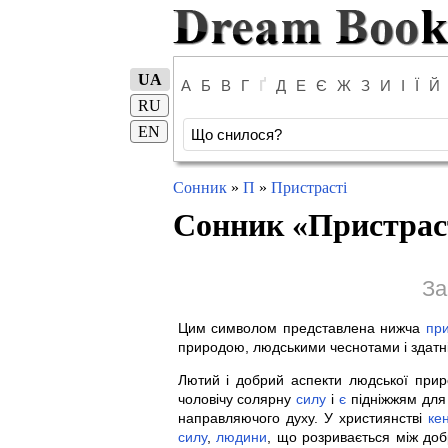
UA
А
Б
В
Г
Ґ
Д
Е
Є
Ж
З
И
І
Ї
Й
RU
EN
Сонник
»
П
»
Пристрасті
Сонник «
Пристрас
За
Цим символом представлена нижча
пр
природою, людськими чеснотами і здатн
Лютий і добрий аспекти людської при
чоловічу солярну
силу
і
є
підніжжям дл
направляючого духу. У християнстві
ке
силу
,
людини
, що розривається між до