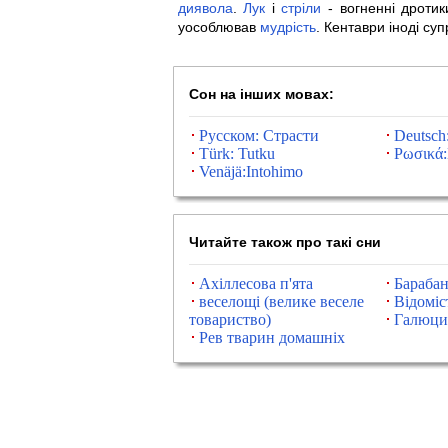
диявола
.
Лук
і
стріли
- вогненні дротик
уособлював
мудрість
. Кентаври іноді су
Сон на інших мовах:
Русском: Страсти
Deutsch:
Türk: Tutku
Ρωσικά
Venäjä:Intohimo
Читайте також про такі сни
Ахіллесова п'ята
Бараба
веселощі (велике веселе
Відоміс
товариство)
Галюци
Рев тварин домашніх