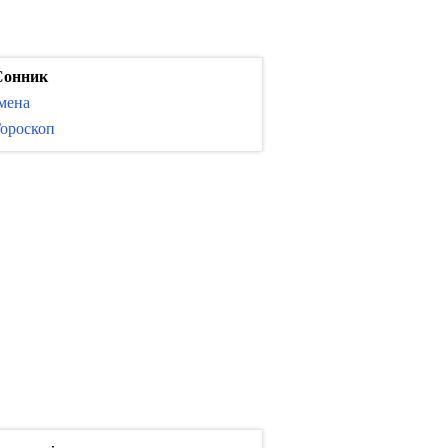
Сонник
мена
ороскоп