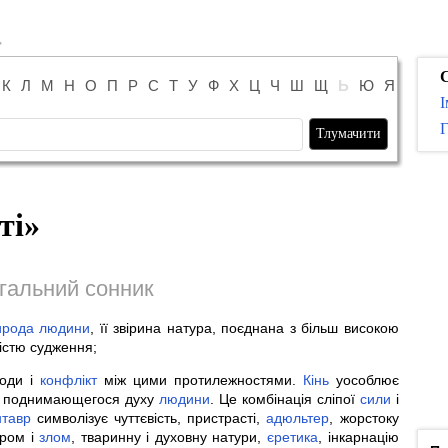
К
Л
М
Н
О
П
Р
С
Т
У
Ф
Х
Ц
Ч
Ш
Щ
Ь
Ю
Я
І
Г
ті
»
гальний сонник
ирода
людини
, її звірина натура, поєднана з більш високою
істю судження;
роди і
конфлікт
між цими протилежностями.
Кінь
уособлює
я поднимающегося духу
людини
. Це комбінація сліпої
сили
і
нтавр
символізує чуттєвість, пристрасті,
адюльтер
, жорстоку
бром і
злом
, тваринну і духовну натури,
єретика
, інкарнацію