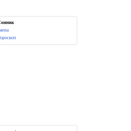
Сонник
мена
ороскоп