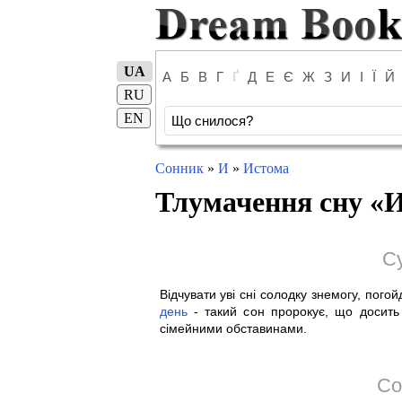
UA
А
Б
В
Г
Ґ
Д
Е
Є
Ж
З
И
І
Ї
Й
RU
EN
Сонник
»
И
»
Истома
Тлумачення сну «
И
С
Відчувати уві сні солодку знемогу, пого
день
- такий сон пророкує, що досит
сімейними обставинами.
Со