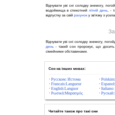
Відчувати уві сні солодку знемогу, пог
водоймища в спекотний
літній
день
, -
відпустку за свій
рахунок
у зв'язку з уск
За
Відчувати уві сні солодку знемогу, пого
день
- такий сон пророкує, що досит
сімейними обставинами.
Сон на інших мовах:
Русском: Истома
Polskim
Francais:Langueur
Espanol
English:Languor
Italiano
Ρωσικά:Μαρασμός
Рускай
Читайте також про такі сни