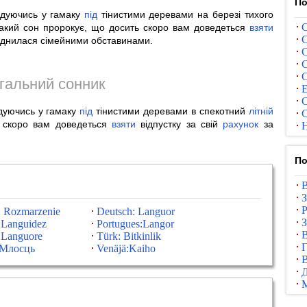
По
ойдуючись у гамаку
під
тінистими деревами на березі тихого
С
 такий сон пророкує, що досить скоро вам доведеться
взяти
С
ладнилася сімейними обставинами.
С
С
С
гальний сонник
Е
С
йдуючись у гамаку
під
тінистими деревами в спекотний
літній
С
ь скоро вам доведеться
взяти
відпустку за свій
рахунок
за
Н
По
В
З
Р
: Rozmarzenie
Deutsch: Languor
З
:Languidez
Portugues:Langor
В
: Languore
Türk: Bitkinlik
Г
:Млосць
Venäjä:Kaiho
В