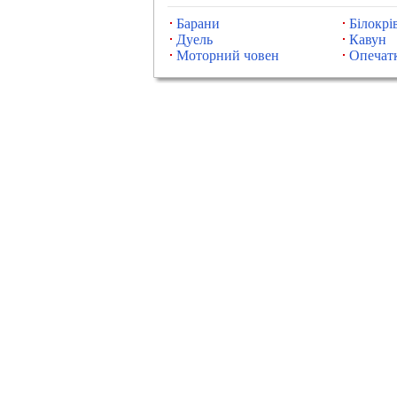
Барани
Білокрів
Дуель
Кавун
Моторний човен
Опечат