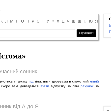
К
Л
М
Н
О
П
Р
С
Т
У
Ф
Х
Ц
Ч
Ш
Щ
Ь
Ю
Я
І
Г
стома
»
учасний сонник
йдуючись у гамаку
під
тінистими деревами в спекотний
літній
ь скоро вам доведеться
взяти
відпустку за свій
рахунок
за
нник від А до Я