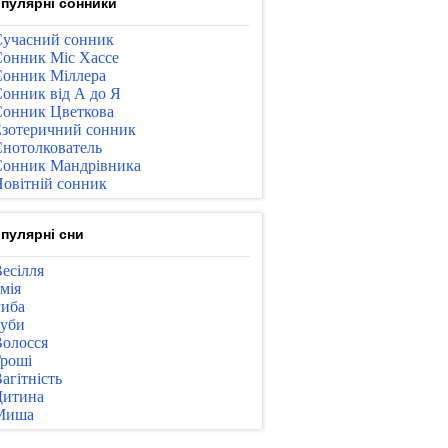
пулярні сонники
учасний сонник
онник Міс Хассе
онник Міллера
онник від А до Я
онник Цветкова
зотеричний сонник
нотолкователь
онник Мандрівника
овітній сонник
пулярні сни
есілля
мія
иба
уби
олосся
роші
агітність
Дитина
Миша