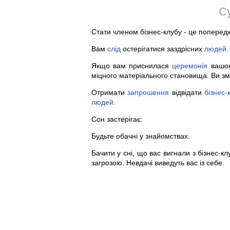
С
Стати членом бізнес-клубу - це поперед
Вам
слід
остерігатися заздрісних
людей
.
Якщо вам приснилася
церемонія
вашог
міцного матеріального становища. Ви з
Отримати
запрошення
відвідати
бізнес-
людей
.
Сон застерігає:
Будьте обачні у знайомствах.
Бачити у сні, що вас вигнали з бізнес-к
загрозою. Невдачі виведуть вас із себе.