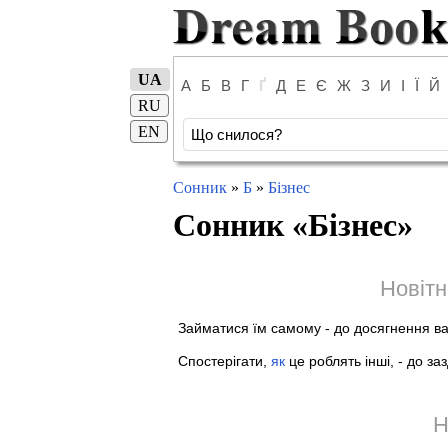
UA
А
Б
В
Г
Ґ
Д
Е
Є
Ж
З
И
І
Ї
Й
RU
EN
Сонник
»
Б
»
Бізнес
Сонник «
Бізнес
»
Новітн
Займатися їм самому - до досягнення ва
Спостерігати,
як
це роблять інші, - до за
Н