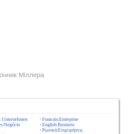
онник Міллера
: Unternehmen
Francais:Entreprise
es:Negócio
English:Business
Ρωσικά:Επιχειρήσεις