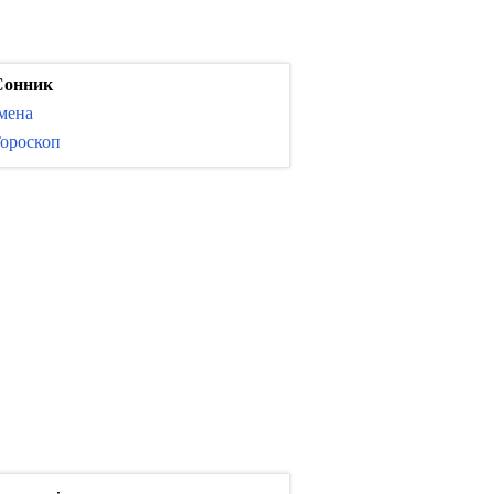
Сонник
мена
ороскоп