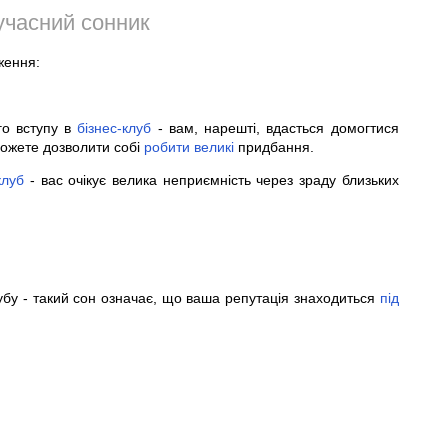
учасний сонник
ження:
о вступу в
бізнес-клуб
- вам, нарешті, вдасться домогтися
можете дозволити собі
робити
великі
придбання.
клуб
- вас очікує велика неприємність через зраду близьких
лубу - такий сон означає, що ваша репутація знаходиться
під