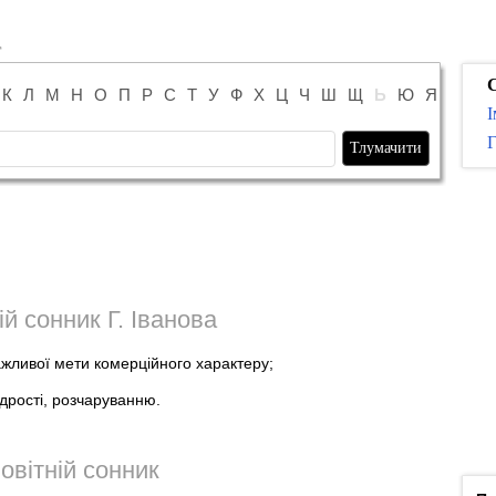
К
Л
М
Н
О
П
Р
С
Т
У
Ф
Х
Ц
Ч
Ш
Щ
Ь
Ю
Я
І
Г
ій сонник Г. Іванова
жливої мети комерційного характеру;
здрості, розчаруванню.
овітній сонник