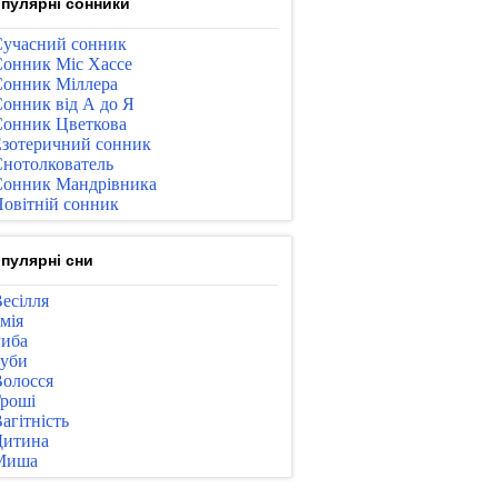
пулярні сонники
учасний сонник
онник Міс Хассе
онник Міллера
онник від А до Я
онник Цветкова
зотеричний сонник
нотолкователь
онник Мандрівника
овітній сонник
пулярні сни
есілля
мія
иба
уби
олосся
роші
агітність
Дитина
Миша