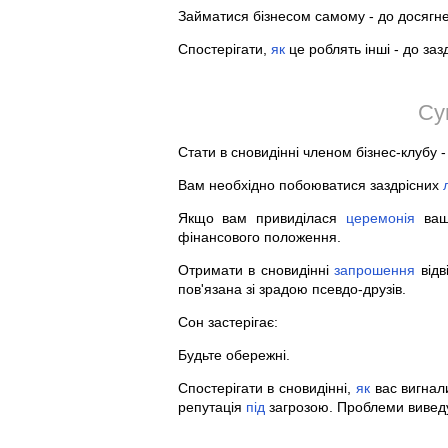
Займатися бізнесом самому - до досягне
Спостерігати,
як
це роблять інші - до заз
Су
Стати в сновидінні членом бізнес-клубу 
Вам необхідно побоюватися заздрісних
Якщо вам привиділася
церемонія
ваш
фінансового положення.
Отримати в сновидінні
запрошення
відв
пов'язана зі зрадою псевдо-друзів.
Сон застерігає:
Будьте обережні.
Спостерігати в сновидінні,
як
вас вигнали
репутація
під
загрозою. Проблеми виведут