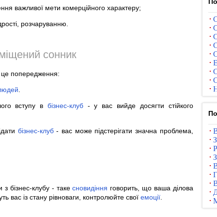
По
ння важливої мети комерційного характеру;
С
дрості, розчаруванню.
С
С
С
міщений сонник
С
Е
С
- це попередження:
С
Н
людей
.
ого вступу в
бізнес-клуб
- у вас вийде досягти стійкого
По
ідати
бізнес-клуб
- вас може підстерігати значна проблема,
В
З
Р
З
В
Г
В
 з бізнес-клубу - таке
сновидіння
говорить, що ваша ділова
ь вас із стану рівноваги, контролюйте свої
емоції
.