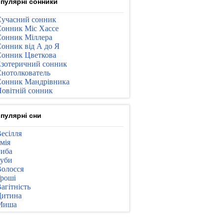
пулярні сонники
учасний сонник
онник Міс Хассе
онник Міллера
онник від А до Я
онник Цветкова
зотеричний сонник
нотолкователь
онник Мандрівника
овітній сонник
пулярні сни
есілля
мія
иба
уби
олосся
роші
агітність
Дитина
Миша