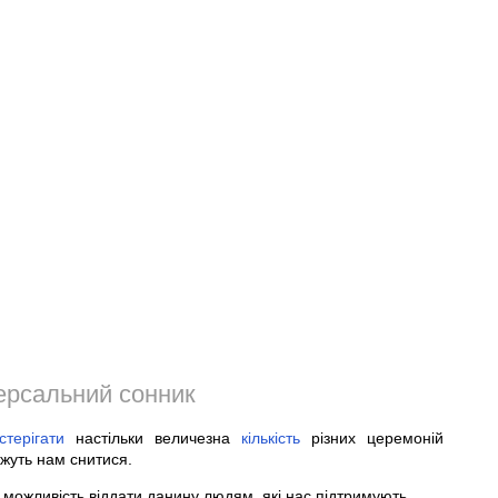
ерсальний сонник
стерігати
настільки величезна
кількість
різних церемоній
жуть нам снитися.
ожливість віддати данину людям, які нас підтримують.