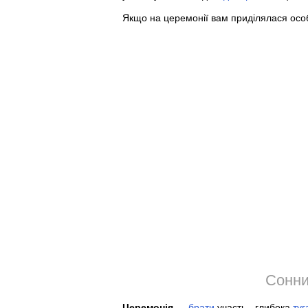
Якщо на церемонії вам приділялася особ
Сонни
Церемонія
—
брати
участь - глибока
туг