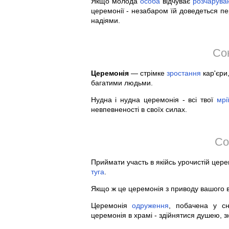
Якщо молода
особа
відчуває
розчарува
церемонії - незабаром їй доведеться пе
надіями.
Со
Церемонія
— стрімке
зростання
кар'єри
багатими людьми.
Нудна і нудна церемонія - всі твої
мрі
невпевненості в своїх силах.
Со
Приймати участь в якійсь урочистій цере
туга
.
Якщо ж це церемонія з приводу вашого 
Церемонія
одруження
, побачена у с
церемонія в храмі - здійнятися душею, зн