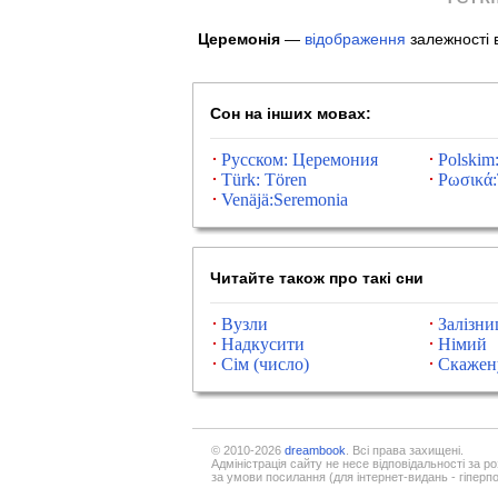
Церемонія
—
відображення
залежності в
Сон на інших мовах:
Русском: Церемония
Polskim
Türk: Tören
Ρωσικά:
Venäjä:Seremonia
Читайте також про такі сни
Вузли
Залізн
Надкусити
Німий
Сім (число)
Скажен
© 2010-2026
dreambook
. Всі права захищені.
Адміністрація сайту не несе відповідальності за р
за умови посилання (для інтернет-видань - гіперп