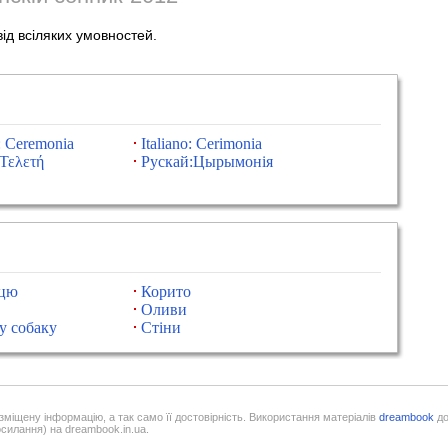
ід всіляких умовностей.
: Ceremonia
Italiano: Cerimonia
Τελετή
Рускай:Цырымонія
ицю
Корито
Оливи
у собаку
Стіни
озміщену інформацію, а так само її достовірність. Використання матеріалів
dreambook
до
осилання) на dreambook.in.ua.