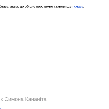
лива увага, це обіцяє престижне становище і
славу
.
к Симона Кананіта
а
.