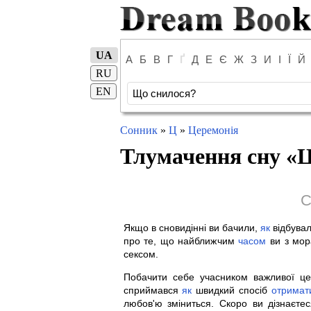
UA
А
Б
В
Г
Ґ
Д
Е
Є
Ж
З
И
І
Ї
Й
RU
EN
Сонник
»
Ц
»
Церемонія
Тлумачення сну «
Ц
С
Якщо в сновидінні ви бачили,
як
відбувал
про те, що найближчим
часом
ви з мор
сексом.
Побачити себе учасником важливої це
сприймався
як
швидкий спосіб
отримат
любов'ю зміниться. Скоро ви дізнаєтеся