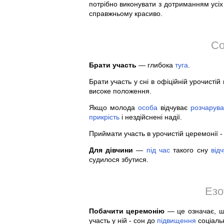
потрібно виконувати з дотриманням усіх 
справжньому красиво.
Со
Брати участь
— глибока
туга
.
Брати участь у сні в офіційній урочисті
високе положення.
Якщо молода
особа
відчуває
розчарув
прикрість
і нездійснені надії.
Приймати участь в урочистій церемонії -
Для дівчини
—
під
час
такого сну
від
судилося збутися.
Езо
Побачити церемонію
— це означає, що
участь у ній - сон до
підвищення
соціальн