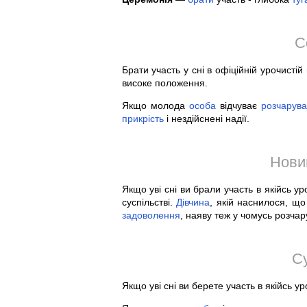
С
Брати участь у сні в офіційній урочисті
високе положення.
Якщо молода
особа
відчуває
розчарув
прикрість
і нездійснені надії.
Нови
Якщо уві сні ви брали участь в якійсь у
суспільстві.
Дівчина
, якій наснилося, що
задоволення
, наяву теж у чомусь розчар
С
Якщо уві сні ви берете участь в якійсь у