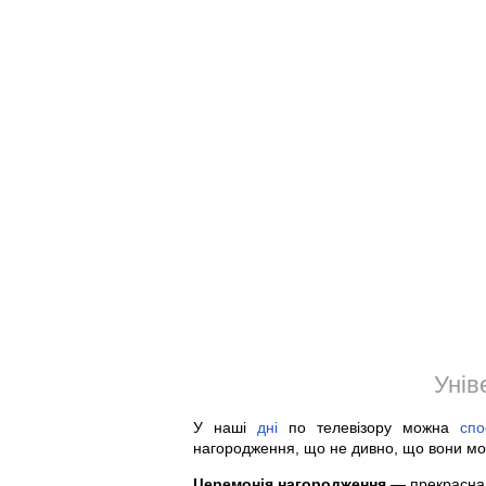
Унів
У наші
дні
по телевізору можна
спо
нагородження, що не дивно, що вони мо
Церемонія нагородження
— прекрасна м