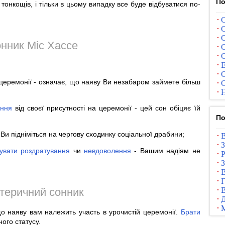
По
тонкощів, і тільки в цьому випадку все буде відбуватися по-
С
С
С
нник Міс Хассе
С
С
Е
С
й церемонії - означає, що наяву Ви незабаром займете більш
С
Н
ання
від своєї присутності на церемонії - цей сон обіцяє їй
По
 Ви підніміться на чергову сходинку соціальної драбини;
В
З
чувати
роздратування
чи
невдоволення
- Вашим надіям не
Р
З
В
Г
теричний сонник
В
 наяву вам належить участь в урочистій церемонії.
Брати
ого статусу.