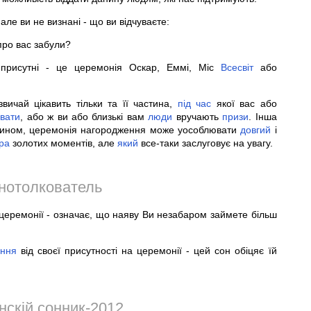
але ви не визнані - що ви відчуваєте:
 про вас забули?
присутні - це церемонія Оскар, Еммі, Міс
Всесвіт
або
вичай цікавить тільки та її частина,
під
час
якої вас або
вати
, або ж ви або близькі вам
люди
вручають
призи
. Інша
 чином, церемонія нагородження може уособлювати
довгий
і
ра
золотих моментів, але
який
все-таки заслуговує на увагу.
нотолкователь
й церемонії - означає, що наяву Ви незабаром займете більш
ання
від своєї присутності на церемонії - цей сон обіцяє їй
інскій сонник-2012