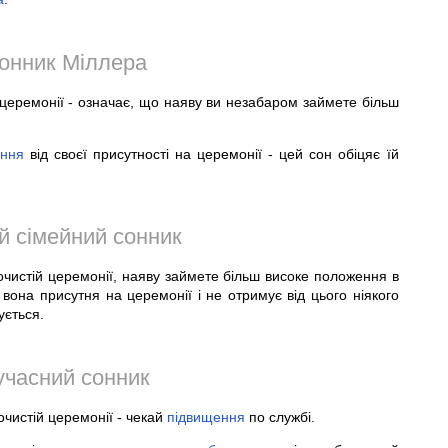
онник Міллера
й церемонії - означає, що наяву ви незабаром займете більш
ання
від своєї присутності на церемонії - цей сон обіцяє їй
й сімейний сонник
рочистій церемонії, наяву займете більш високе положення в
 вона присутня на церемонії і не отримує від цього ніякого
ується.
учасний сонник
рочистій церемонії - чекай
підвищення
по службі.