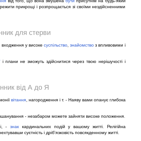
ння
від того, що вона змушена
бути
присутнім на будь-який
режити прикрощі і розпрощається зі своїми нездійсненними
нник для стерви
, входження у високе
суспільство
,
знайомство
з впливовими і
ї
і плани не зможуть здійснитися через твою нерішучості і
нник від А до Я
монії
вітання
, нагородження і т. - Наяву вами опанує глибока
вшанування - незабаром можете зайняти високе положення.
ні, -
знак
кардинальних подій у вашому житті. Релігійна
ехтувавши суєтність і дріб'язковість повсякденному житті.