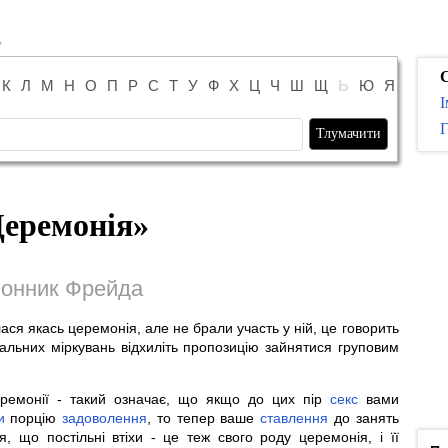
К
Л
М
Н
О
П
Р
С
Т
У
Ф
Х
Ц
Ч
Ш
Щ
Ь
Ю
Я
І
Г
еремонія
»
онник Фрейда
ася якась церемонія, але не брали участь у ній, це говорить
альних міркувань відхиліть пропозицію зайнятися груповим
ремонії - такий означає, що якщо до цих пір
секс
вами
и
порцію
задоволення
, то тепер ваше
ставлення
до занять
, що постільні втіхи - це теж свого роду церемонія, і її