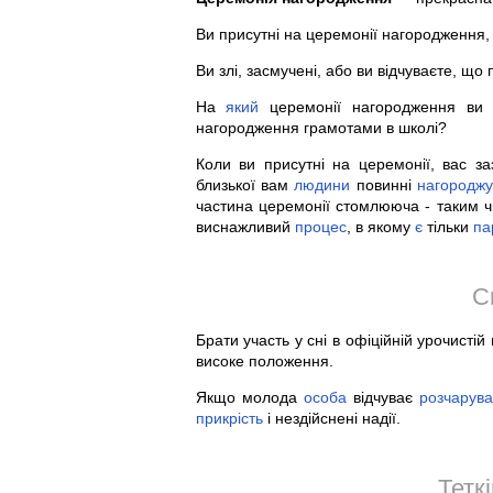
Ви присутні на церемонії нагородження, 
Ви злі, засмучені, або ви відчуваєте, що
На
який
церемонії нагородження ви 
нагородження грамотами в школі?
Коли ви присутні на церемонії, вас заз
близької вам
людини
повинні
нагороджу
частина церемонії стомлююча - таким
виснажливий
процес
, в якому
є
тільки
па
С
Брати участь у сні в офіційній урочисті
високе положення.
Якщо молода
особа
відчуває
розчарув
прикрість
і нездійснені надії.
Тетк