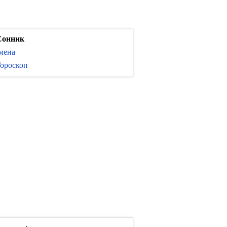
Сонник
мена
ороскоп