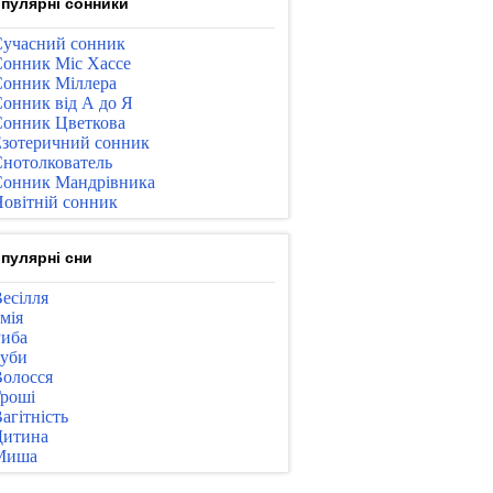
пулярні сонники
учасний сонник
онник Міс Хассе
онник Міллера
онник від А до Я
онник Цветкова
зотеричний сонник
нотолкователь
онник Мандрівника
овітній сонник
пулярні сни
есілля
мія
иба
уби
олосся
роші
агітність
Дитина
Миша