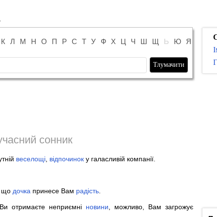
К
Л
М
Н
О
П
Р
С
Т
У
Ф
Х
Ц
Ч
Ш
Щ
Ь
Ю
Я
І
Г
учасний сонник
утній
веселощі
,
відпочинок
у галасливій компанії.
, що
дочка
принесе Вам
радість
.
 Ви отримаєте неприємні
новини
, можливо, Вам загрожує