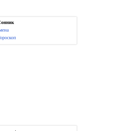
Сонник
мена
ороскоп