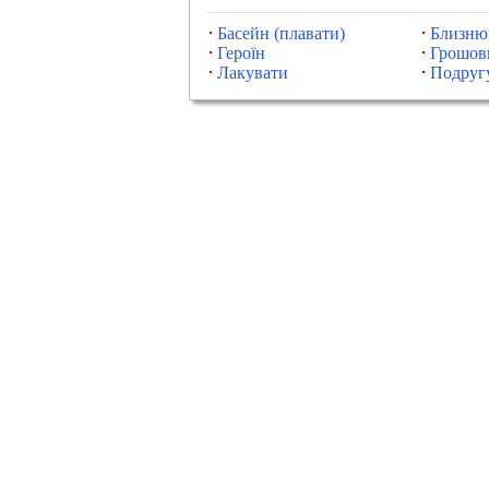
Басейн (плавати)
Близню
Героїн
Грошов
Лакувати
Подруг