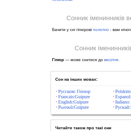
Сонник іменинників в
Бачити у сні гіпюрові
полотно
- вам нічо
Сонник іменинників
Гіпюр
— може снитися до
весілля
.
Сон на інших мовах:
Русском: Гипюр
Polskim:
Francais:Guipure
Espanol
English:Guipure
Italiano
Ρωσικά:Guipure
Рускай
Читайте також про такі сни