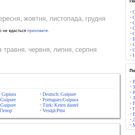
По
С
ересня, жовтня, листопада, грудня
С
С
С
го не вдасться
приховати
.
С
Е
С
 травня, червня, липня, серпня
С
Н
По
В
З
Р
 Gipiura
Deutsch: Guipure
З
:Guipure
Portugues:Guipura
В
: Guipure
Türk: Keten dantel
Г
:Гіпюр
Venäjä:Pitsi
В