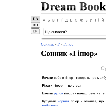
UA
А
Б
В
Г
Ґ
Д
Е
Є
Ж
З
И
І
Ї
Й
RU
EN
Сонник
»
Г
»
Гіпюр
Сонник «
Гіпюр
»
С
Бачити себе в гіпюр - говорить про майб
Різати гіпюр
— до втрат.
Бачити
рулон
гіпюру - налаштовує на те
Купувати
чорний
гіпюр - означає, що
небезпека
.