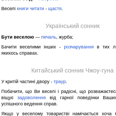
Веселі
книги
читати
-
щастя
.
Український сонник
Бути веселою
—
печаль
, журба;
Бачити веселими інших -
розчарування
в тих л
якихось справах.
Китайський сонник Чжоу-гуна
У критій частині двору -
траур
.
Побачити, що Ви веселі і радісні, що розважаєтес
віщує
задоволення
від гарної поведінки Ваших
успішного ведення справ.
Якщо у веселому товаристві намічається хоча 