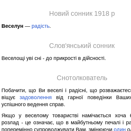
Новий сонник 1918 р
Веселун
—
радість
.
Слов'янський сонник
Веселощі уві сні - до прикрості в дійсності.
Снотолкователь
Побачити, що Ви веселі і радісні, що розважаєтес
віщує
задоволення
від гарної поведінки Ваших
успішного ведення справ.
Якщо у веселому товаристві намічається хоча 
розлад - це означає, що в майбутньому печалі і ра
поперемінно супроводжувати Вам, змінюючи
один
о