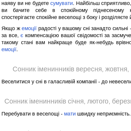
наяву ви не будете
сумувати
. Найбільш сприятливо,
ви бачите себе в спокійному піднесеному н
спостерігаєте спокійне веселощі з боку і розділяєте 
Якщо ж
емоції
радості у вашому сні занадто сильні 
за все,
є
компенсацією вашої свідомості за засмуче
такому стані вам найкраще буде як-небудь врівн
емоції
.
Сонник іменинників вересня, жовтня,
Веселитися у сні в галасливій компанії - до невесел
Сонник іменинників січня, лютого, березн
Перебувати в веселощі -
мати
швидку неприємність.