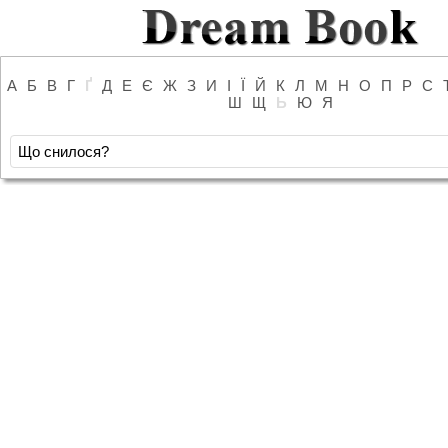
А
Б
В
Г
Ґ
Д
Е
Є
Ж
З
И
І
Ї
Й
К
Л
М
Н
О
П
Р
С
Ш
Щ
Ь
Ю
Я