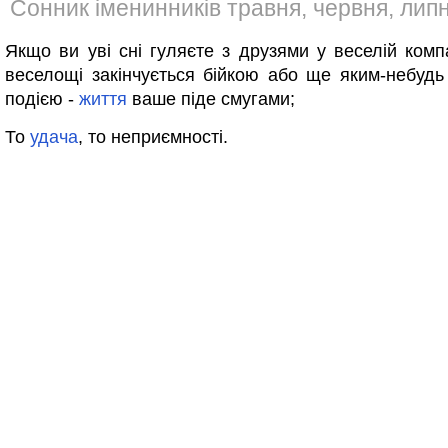
Сонник іменинників травня, червня, лип
Якщо ви уві сні гуляєте з друзями у веселій компа
веселощі закінчується бійкою або ще яким-небуд
подією -
життя
ваше піде смугами;
То
удача
, то неприємності.