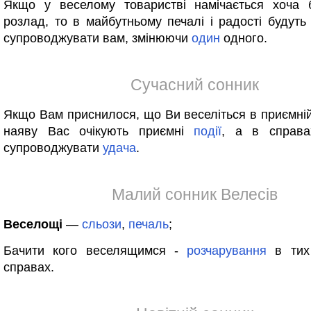
Якщо у веселому товаристві намічається хоча 
розлад, то в майбутньому печалі і радості будуть
супроводжувати вам, змінюючи
один
одного.
Сучасний сонник
Якщо Вам приснилося, що Ви веселіться в приємній 
наяву Вас очікують приємні
події
, а в справа
супроводжувати
удача
.
Малий сонник Велесів
Веселощі
—
сльози
,
печаль
;
Бачити кого веселящимся -
розчарування
в тих
справах.