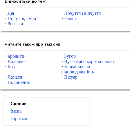
Відноситься до тем:
Дія
Почуття і відчуття
Почуття, емоції
Радість
Розваги
Читайте також про такі сни
Бродити
Бугор
Волошка
Вузьке або коротке плаття
Коза
Кримінальна
відповідальність
Ламати
Пісуар
Полонений
Сонник
Імена
Гороскоп