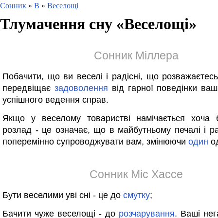
Сонник
»
В
»
Веселощі
Тлумачення сну «
Веселощі
»
Сонник Міллера
Побачити, що ви веселі і радісні, що розважаєтесь
передвіщає
задоволення
від гарної поведінки ваши
успішного ведення справ.
Якщо у веселому товаристві намічається хоча 
розлад - це означає, що в майбутньому печалі і ра
поперемінно супроводжувати вам, змінюючи
один
од
Сонник Міс Хассе
Бути веселими уві сні - це до
смутку
;
Бачити чуже веселощі - до
розчарування
. Ваші не