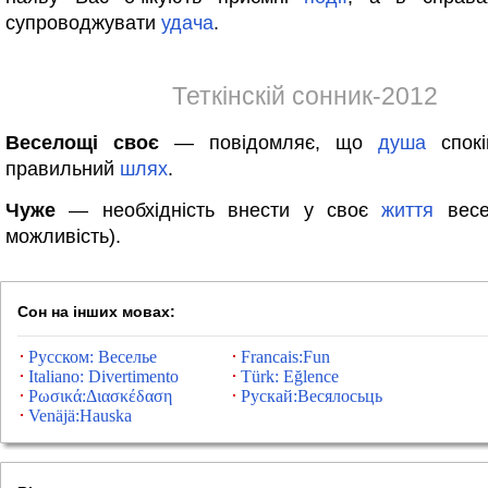
супроводжувати
удача
.
Теткінскій сонник-2012
Веселощі своє
— повідомляє, що
душа
спокі
правильний
шлях
.
Чуже
— необхідність внести у своє
життя
весе
можливість).
Сон на інших мовах:
Русском: Веселье
Francais:Fun
Italiano: Divertimento
Türk: Eğlence
Ρωσικά:Διασκέδαση
Рускай:Весялосьць
Venäjä:Hauska