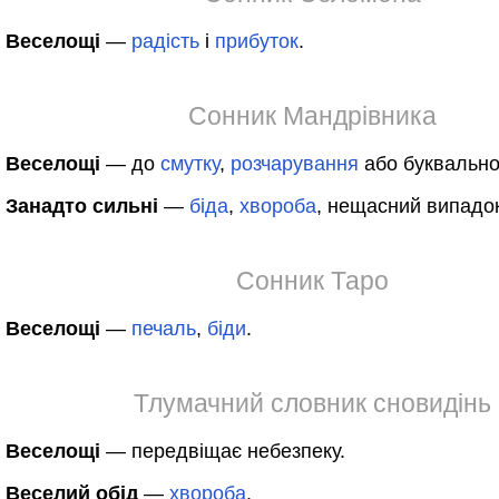
Веселощі
—
радість
і
прибуток
.
Сонник Мандрівника
Веселощі
— до
смутку
,
розчарування
або буквально
Занадто сильні
—
біда
,
хвороба
, нещасний випадок
Сонник Таро
Веселощі
—
печаль
,
біди
.
Тлумачний словник сновидінь
Веселощі
— передвіщає небезпеку.
Веселий обід
—
хвороба
.