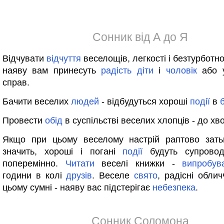
Сонник від А до Я
Відчувати
відчуття
веселощів, легкості і безтурботнос
наяву вам принесуть
радість
діти
і
чоловік
або у
справ.
Бачити веселих
людей
- відбудуться хороші
події
в
Провести
обід
в суспільстві веселих хлопців - до хв
Якщо при цьому веселому настрій раптово зать
значить, хороші і погані
події
будуть супровод
поперемінно.
Читати
веселі книжки -
випробув
години в колі
друзів
. Веселе
свято
, радісні обли
цьому сумні - наяву вас підстерігає
небезпека
.
Сонник Соломона