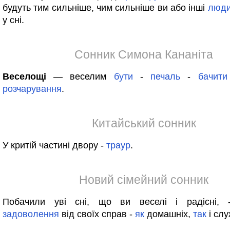
будуть тим сильніше, чим сильніше ви або інші
люд
у сні.
Сонник Симона Кананіта
Веселощі
— веселим
бути
-
печаль
-
бачити
розчарування
.
Китайський сонник
У критій частині двору -
траур
.
Новий сімейний сонник
Побачили уві сні, що ви веселі і радісні, 
задоволення
від своїх справ -
як
домашніх,
так
і слу