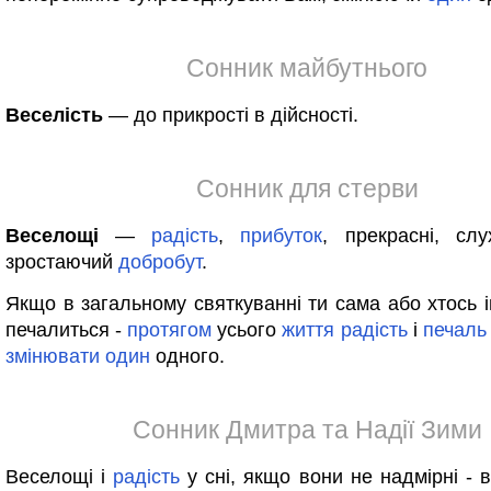
Сонник майбутнього
Веселість
— до прикрості в дійсності.
Сонник для стерви
Веселощі
—
радість
,
прибуток
, прекрасні, сл
зростаючий
добробут
.
Якщо в загальному святкуванні ти сама або хтось і
печалиться -
протягом
усього
життя
радість
і
печаль
змінювати
один
одного.
Сонник Дмитра та Надії Зими
Веселощі і
радість
у сні, якщо вони не надмірні - 