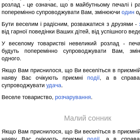
розлад - це означає, що в майбутньому печалі і ра
поперемінно супроводжувати Вам, змінюючи
один
о
Бути веселим і радісним, розважатися з друзями -
від гарної поведінки Ваших дітей, від успішного вед
У веселому товаристві невеликий розлад - печа
будуть поперемінно супроводжувати Вам, з
одного.
Якщо Вам приснилося, що Ви веселіться в приємній 
наяву Вас очікують приємні
події
, а в справа
супроводжувати
удача
.
Веселе товариство,
розчарування
.
Малий сонник
Якщо Вам приснилося, що Ви веселіться в приємній 
наяву Вас очікують приємні
події
, а в справа