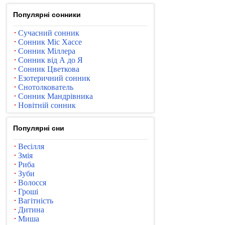
Популярні сонники
Сучасний сонник
Сонник Міс Хассе
Сонник Міллера
Сонник від А до Я
Сонник Цветкова
Езотеричний сонник
Снотолкователь
Сонник Мандрівника
Новітній сонник
Популярні сни
Весілля
Змія
Риба
Зуби
Волосся
Гроші
Вагітність
Дитина
Миша