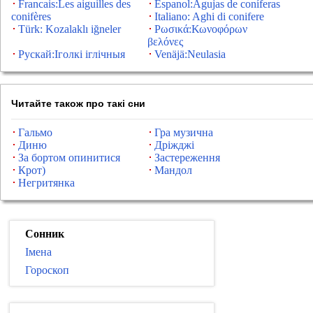
Francais:Les aiguilles des
Espanol:Agujas de coníferas
conifères
Italiano: Aghi di conifere
Türk: Kozalaklı iğneler
Ρωσικά:Κωνοφόρων
βελόνες
Рускай:Іголкі іглічныя
Venäjä:Neulasia
Читайте також про такі сни
Гальмо
Гра музична
Диню
Дріжджі
За бортом опинитися
Застереження
Крот)
Мандол
Негритянка
Сонник
Імена
Гороскоп