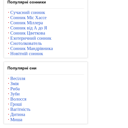
Популярні сонники
Сучасний сонник
Сонник Міс Хассе
Сонник Міллера
Сонник від А до Я
Сонник Цветкова
Езотеричний сонник
Снотолкователь
Сонник Мандрівника
Новітній сонник
Популярні сни
Весілля
Змія
Риба
Зуби
Волосся
Гроші
Вагітність
Дитина
Миша