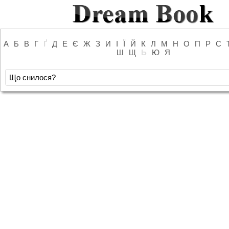
А
Б
В
Г
Ґ
Д
Е
Є
Ж
З
И
І
Ї
Й
К
Л
М
Н
О
П
Р
С
Ш
Щ
Ь
Ю
Я