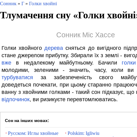
Сонник
»
Г
»
Голки хвойні
Тлумачення сну «
Голки хвойні
Сонник Міс Хассе
Голки хвойного
дерева
сняться до вигідного підпр
стане джерелом прибутку. Збирали їх з землі - виг
вже
в недалекому майбутньому. Бачили
голки
молодими, зеленими - значить, часу, коли ви
турбуватися
за забезпеченість свого майбу
доведеться почекати, при цьому старанно працюю
ванну з хвойними голками - такий сон підказує, що
відпочинок
, ви ризикуєте перевтомлюватись.
Сон на інших мовах:
Русском: Иглы хвойные
Polskim: Igliwiu