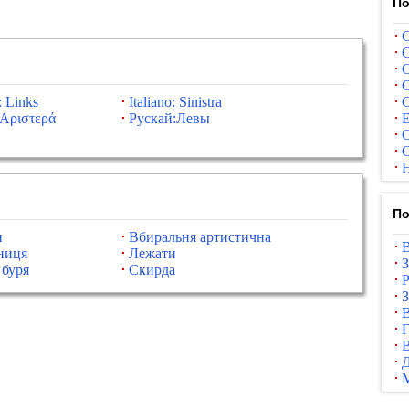
По
С
С
С
С
: Links
Italiano: Sinistra
С
Αριστερά
Рускай:Левы
Е
С
С
Н
По
и
Вбиральня артистична
В
ниця
Лежати
З
 буря
Скирда
Р
З
В
Г
В