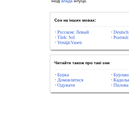
Іноді
влада
інтуїції.
Сон на інших мовах:
Русском: Левый
Deutsch
Türk: Sol
Ρωσικά:
Venäjä:Vasen
Читайте також про такі сни
Бурка
Бурлак
Домовлятися
Кадиль
Одужати
Пилова