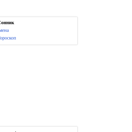
Сонник
мена
ороскоп