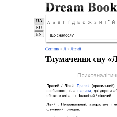
UA
А
Б
В
Г
Ґ
Д
Е
Є
Ж
З
И
І
Ї
Й
RU
EN
Сонник
»
Л
»
Лівий
Тлумачення сну «
Л
Психоаналітич
Правий / Лівий.
Правий
(правильний) 
особистості, тіла
тварини
, дві дороги 
об'єктом зліва, і т. Чоловічий / жіночий.
Лівий . Неправильний, аморальне і не
фемінний принцип;