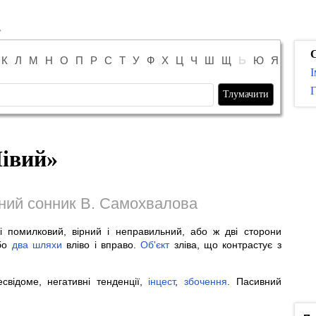
К
Л
М
Н
О
П
Р
С
Т
У
Ф
Х
Ц
Ч
Ш
Щ
Ь
Ю
Я
І
Г
івий
»
ний сонник В. Самохвалова
і помилковий, вірний і неправильний, або ж дві сторони
або
два
шляхи
вліво і вправо.
Об'єкт
зліва, що контрастує з
свідоме, негативні тенденції,
інцест
,
збочення
. Пасивний