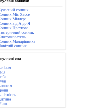
пулярні сонники
учасний сонник
онник Міс Хассе
онник Міллера
онник від А до Я
онник Цветкова
зотеричний сонник
нотолкователь
онник Мандрівника
овітній сонник
пулярні сни
есілля
мія
иба
уби
олосся
роші
агітність
Дитина
Миша