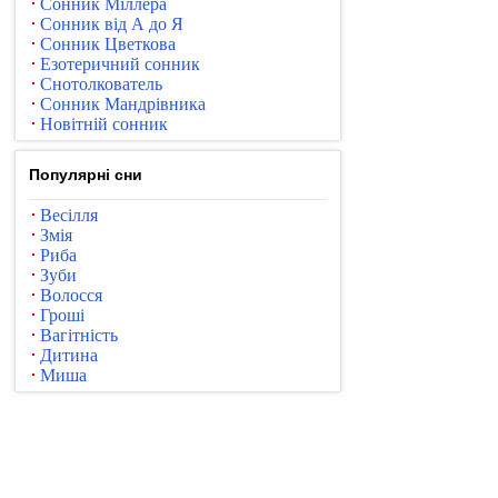
Сонник Міллера
Сонник від А до Я
Сонник Цветкова
Езотеричний сонник
Снотолкователь
Сонник Мандрівника
Новітній сонник
Популярні сни
Весілля
Змія
Риба
Зуби
Волосся
Гроші
Вагітність
Дитина
Миша