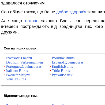
здавалося оточуючим.
Сон обіцяє також, що Ваше
добре
здоров'я
залишить
Але якщо
вогонь
захопив Вас - сон передвіщ
інтереси постраждають від зрадництва тих, ког
друзями.
Сон на інших мовах:
Русском: Ожоги
Polskim: Burns
Deutsch: Verbrennungen
Espanol:Quemaduras
Portugues:Queimaduras
English:Burns
Italiano: Burns
Türk: Burns
Ρωσικά:Μπερνς
Рускай:Апёкі
Venäjä:Burns
Відноситься до тем: