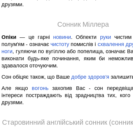
друзями.
Сонник Міллера
Опіки
— це гарні
новини
. Обпекти
руки
чистим
полум'ям - означає
чистоту
помислів і
схвалення
др
ноги
, гуляючи по вугіллю або попелища, означає Ва
виконати будь-яке починання, яким би неможли
здавалося оточуючим.
Сон обіцяє також, що Ваше
добре
здоров'я
залишить
Але якщо
вогонь
захопив Вас - сон передвіщ
інтереси постраждають від зрадництва тих, ког
друзями.
Старовинний англійський сонник (сонник