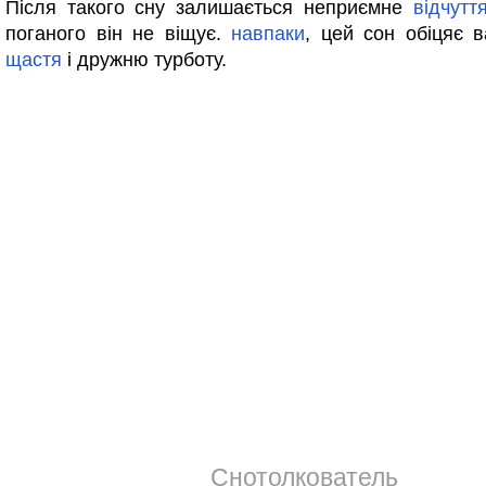
Після такого сну залишається неприємне
відчутт
поганого він не віщує.
навпаки
, цей сон обіцяє
щастя
і дружню турботу.
Снотолкователь