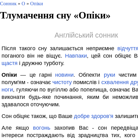
Сонник
»
О
»
Опіки
Тлумачення сну «
Опіки
»
Англійський сонник
Після такого сну залишається неприємне
відчутт
поганого він не віщує.
Навпаки
, цей сон обіцяє
щастя
і дружню турботу.
Опіки
— це гарні
новини
. Обпекти
руки
чистим
полум'ям - означає
чистоту
помислів і
схвалення
др
ноги
, гуляючи по вугіллю або попелища, означає Ва
виконати будь-яке починання, яким би неможли
здавалося оточуючим.
Сон обіцяє також, що Ваше
добре
здоров'я
залишить
Але якщо
вогонь
захопив Вас - сон передвіщ
інтереси постраждають від зрадництва тих, ког