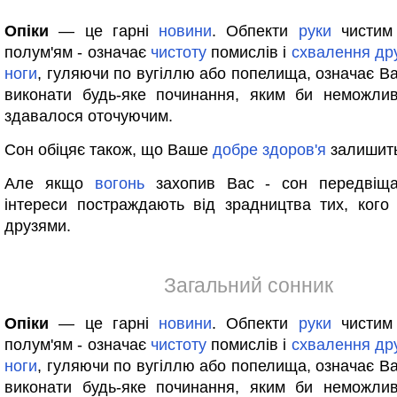
Опіки
— це гарні
новини
. Обпекти
руки
чистим
полум'ям - означає
чистоту
помислів і
схвалення
др
ноги
, гуляючи по вугіллю або попелища, означає Ва
виконати будь-яке починання, яким би неможли
здавалося оточуючим.
Сон обіцяє також, що Ваше
добре
здоров'я
залишить
Але якщо
вогонь
захопив Вас - сон передвіщ
інтереси постраждають від зрадництва тих, ког
друзями.
Загальний сонник
Опіки
— це гарні
новини
. Обпекти
руки
чистим
полум'ям - означає
чистоту
помислів і
схвалення
др
ноги
, гуляючи по вугіллю або попелища, означає Ва
виконати будь-яке починання, яким би неможли