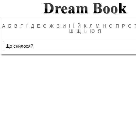
А
Б
В
Г
Ґ
Д
Е
Є
Ж
З
И
І
Ї
Й
К
Л
М
Н
О
П
Р
С
Ш
Щ
Ь
Ю
Я