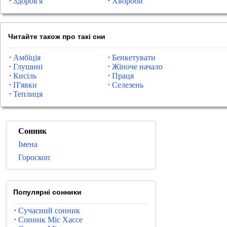
Здоров'я
Хвороби
Читайте також про такі сни
Амбіція
Бенкетувати
Глушині
Жіноче начало
Кисіль
Праця
П'явки
Селезень
Теплиця
Сонник
Імена
Гороскоп
Популярні сонники
Сучасний сонник
Сонник Міс Хассе