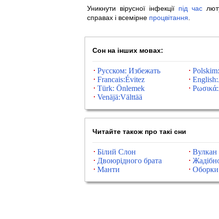
Уникнути вірусної інфекції
під
час
люту
справах і всемірне
процвітання
.
Сон на інших мовах:
Русском: Избежать
Polskim
Francais:Évitez
English
Türk: Önlemek
Ρωσικά
Venäjä:Välttää
Читайте також про такі сни
Білий Слон
Вулкан
Двоюрідного брата
Жадібно
Манти
Оборки