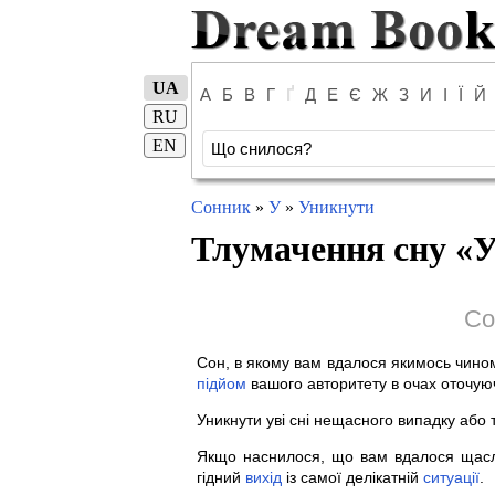
UA
А
Б
В
Г
Ґ
Д
Е
Є
Ж
З
И
І
Ї
Й
RU
EN
Сонник
»
У
»
Уникнути
Тлумачення сну «
У
Со
Сон, в якому вам вдалося якимось чино
підйом
вашого авторитету в очах оточую
Уникнути уві сні нещасного випадку або 
Якщо наснилося, що вам вдалося щасл
гідний
вихід
із самої делікатній
ситуації
.