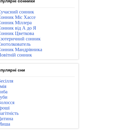
пулярні сонники
учасний сонник
онник Міс Хассе
онник Міллера
онник від А до Я
онник Цветкова
зотеричний сонник
нотолкователь
онник Мандрівника
овітній сонник
пулярні сни
есілля
мія
иба
уби
олосся
роші
агітність
Дитина
Миша