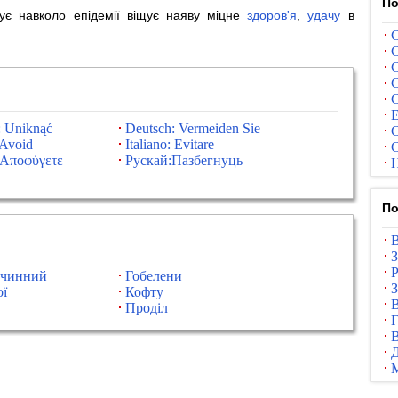
По
є навколо епідемії віщує наяву міцне
здоров'я
,
удачу
в
С
С
С
С
С
Е
: Uniknąć
Deutsch: Vermeiden Sie
С
:Avoid
Italiano: Evitare
С
:Αποφύγετε
Рускай:Пазбегнуць
Н
По
В
З
Р
 чинний
Гобелени
З
ї
Кофту
В
Проділ
Г
В