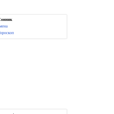
Сонник
мена
ороскоп