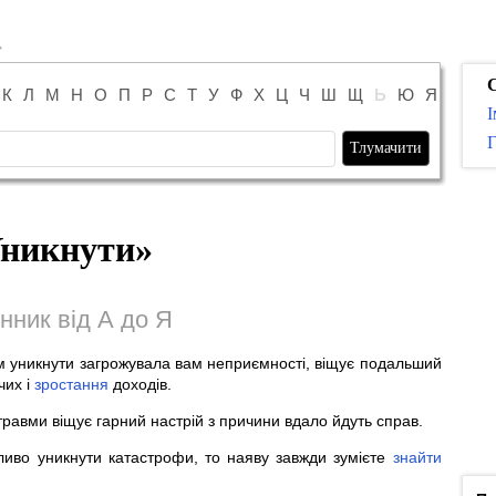
К
Л
М
Н
О
П
Р
С
Т
У
Ф
Х
Ц
Ч
Ш
Щ
Ь
Ю
Я
І
Г
никнути
»
нник від А до Я
м уникнути загрожувала вам неприємності, віщує подальший
чих і
зростання
доходів.
травми віщує гарний настрій з причини вдало йдуть справ.
иво уникнути катастрофи, то наяву завжди зумієте
знайти