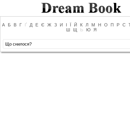
А
Б
В
Г
Ґ
Д
Е
Є
Ж
З
И
І
Ї
Й
К
Л
М
Н
О
П
Р
С
Ш
Щ
Ь
Ю
Я