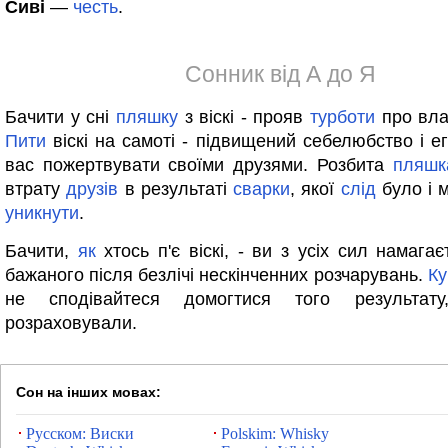
Сиві
—
честь
.
Сонник від А до Я
Бачити у сні
пляшку
з віскі - прояв
турботи
про влас
Пити
віскі на самоті - підвищений себелюбство і ег
вас пожертвувати своїми друзями. Розбита
пляшк
втрату
друзів
в результаті
сварки
, якої
слід
було і 
уникнути
.
Бачити,
як
хтось п'є віскі, - ви з усіх сил намага
бажаного після безлічі нескінченних розчарувань.
Ку
не сподівайтеся домогтися того результ
розраховували.
Сон на інших мовах:
Русском: Виски
Polskim: Whisky