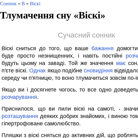
Сонник
»
В
»
Віскі
Тлумачення сну «
Віскі
»
Сучасний сонник
Віскі сниться до того, що ваше
бажання
домогти
буде просто незнищенних, і навіть постійні
розч
будуть цьому на заваді. Той же значення
має
сон,
п'єте віскі.
Однак
якщо подібне
сновидіння
відвідал
середу чи п'ятницю, то воно тлумачиться зовсім по-
Якщо ви і досягнете чогось, то все одно доведет
розчарування
.
Приснилося, що ви пили віскі на самоті, - значи
розташування
деяких добрих знайомих, і виною то
гіпертрофоване самолюбство.
Пляшки з віскі сняться до активних дій, що роблят