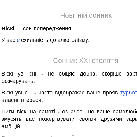
Новітній сонник
Віскі
— сон-попередження:
У вас
є
схильність до алкоголізму.
Сонник XXI століття
Віскі уві сні - не обіцяє добра, скоріше ва
розчарувань.
Віскі уві сні - часто відображає ваше прояв
турбо
власні інтереси.
Пити віскі на самоті - означає, що ваше самолюбс
змусять вас пожертвувати своїми друзями зар
амбіцій.