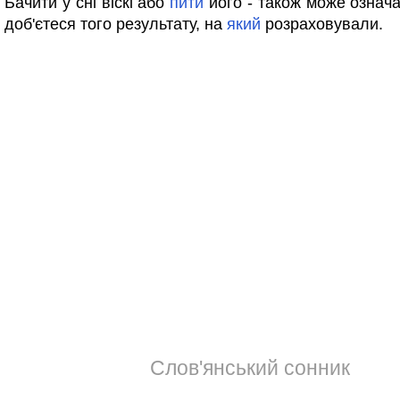
Бачити у сні віскі або
пити
його - також може означа
доб'єтеся того результату, на
який
розраховували.
Слов'янський сонник