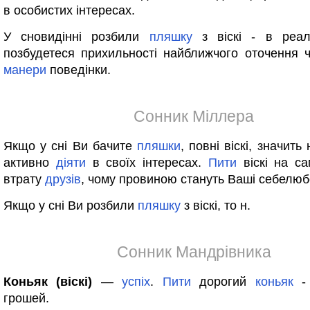
в особистих інтересах.
У сновидінні розбили
пляшку
з віскі - в реал
позбудетеся прихильності найближчого оточення 
манери
поведінки.
Сонник Міллера
Якщо у сні Ви бачите
пляшки
, повні віскі, значить
активно
діяти
в своїх інтересах.
Пити
віскі на са
втрату
друзів
, чому провиною стануть Ваші себелюбс
Якщо у сні Ви розбили
пляшку
з віскі, то н.
Сонник Мандрівника
Коньяк (віскі)
—
успіх
.
Пити
дорогий
коньяк
- 
грошей.