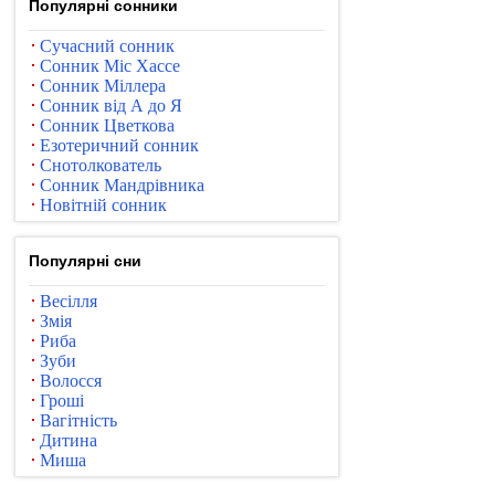
Популярні сонники
Сучасний сонник
Сонник Міс Хассе
Сонник Міллера
Сонник від А до Я
Сонник Цветкова
Езотеричний сонник
Снотолкователь
Сонник Мандрівника
Новітній сонник
Популярні сни
Весілля
Змія
Риба
Зуби
Волосся
Гроші
Вагітність
Дитина
Миша