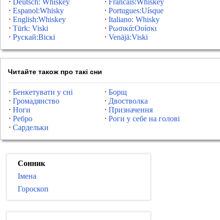
Deutsch: Whiskey
Francais:Whiskey
Espanol:Whisky
Portugues:Uísque
English:Whiskey
Italiano: Whisky
Türk: Viski
Ρωσικά:Ουίσκι
Рускай:Віскі
Venäjä:Viski
Читайте також про такі сни
Бенкетувати у сні
Борщ
Громадянство
Двостволка
Ноги
Призначення
Ребро
Роги у себе на голові
Сардельки
Сонник
Імена
Гороскоп