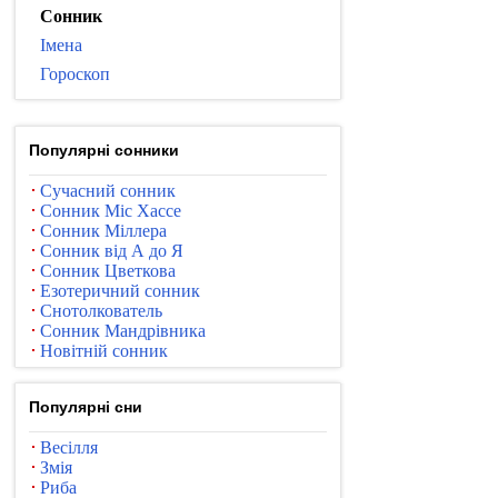
Сонник
Імена
Гороскоп
Популярні сонники
Сучасний сонник
Сонник Міс Хассе
Сонник Міллера
Сонник від А до Я
Сонник Цветкова
Езотеричний сонник
Снотолкователь
Сонник Мандрівника
Новітній сонник
Популярні сни
Весілля
Змія
Риба