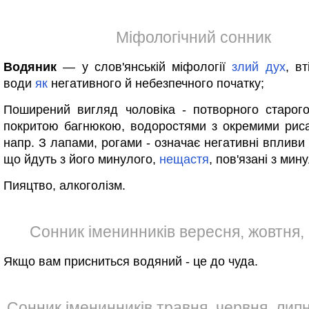
Міфологічний сонник
Водяник
— у слов'янській міфології
злий
дух
, в
води
як
негативного й небезпечного початку;
Поширений вигляд чоловіка - потворного старог
покритою багнюкою, водоростями з окремими ри
напр. З лапами, рогами - означає негативні впливи
що йдуть з його минулого,
нещастя
, пов'язані з мин
Пияцтво, алкоголізм.
Сонник іменинників вересня, жовтня,
Якщо вам присниться водяний - це до чуда.
Сонник іменинників травня, червня, лип