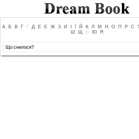
А
Б
В
Г
Ґ
Д
Е
Є
Ж
З
И
І
Ї
Й
К
Л
М
Н
О
П
Р
С
Ш
Щ
Ь
Ю
Я