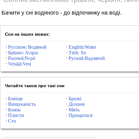
Бачити у сні водяного - до відпочинку на воді.
Сон на інших мовах:
Русском: Водяной
English:Water
Italiano: Acqua
Türk: Su
Ρωσικά:Νερό
Рускай:Вадзяной
Venäjä:Vesi
Читайте також про такі сни
Бляхар
Брижі
Вишуканість
Долоня
Князь
Мять
Плисти
Прощатися
Сто