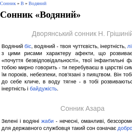
Сонник
»
В
»
Водяний
Сонник «
Водяний
»
Дворянський сонник Н. Грішині
Водяний
біс
, водяний - твоя чуттєвість, інертність,
л
з цими рисами характеру афекти, що розвиває
«почуття безвідповідальності», твої інфантильні фа
тобою мирно говорить - ти перебуваєш в царстві си
їм пороків, небезпеки, пов'язані з пияцтвом. Він тоб
до себе кличе, в воду тягне - в тобі розвивають
інертність і
байдужість
.
Сонник Азара
Зелені і водяні
жаби
- нечесні, оманливі, безсором
для державного службовця такий сон означає
добро