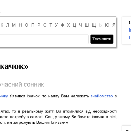
К
Л
М
Н
О
П
Р
С
Т
У
Ф
Х
Ц
Ч
Ш
Щ
Ь
Ю
Я
І
Г
жачок
»
учасний сонник
инку
з'явився їжачок, то наяву Вам належить
знайомство
з
'ятах, то в реальному житті Ви втомилися від необхідності
аєте потребу в самоті. Сон, у якому Ви бачите їжачка в лісі,
ті, які загрожують Вашим близьким.