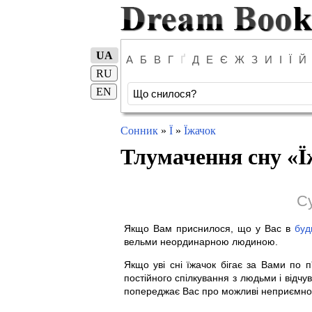
UA
А
Б
В
Г
Ґ
Д
Е
Є
Ж
З
И
І
Ї
Й
RU
EN
Сонник
»
Ї
»
Їжачок
Тлумачення сну «
Ї
С
Якщо Вам приснилося, що у Вас в
буд
вельми неординарною людиною.
Якщо уві сні їжачок бігає за Вами по п
постійного спілкування з людьми і відчув
попереджає Вас про можливі неприємнос