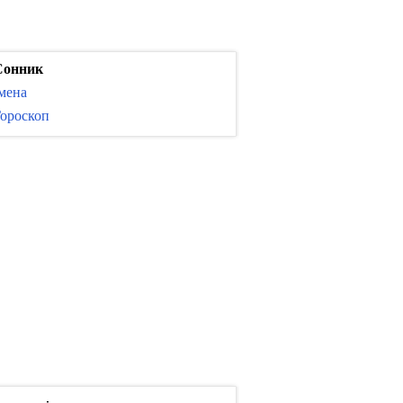
Сонник
мена
ороскоп