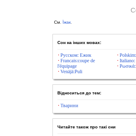
С
См.
Їжак
.
Сон на інших мовах:
Русском: Ежик
Polskim
Francais:coupe de
Italiano
l'équipage
Ρωσικά:
Venäjä:Puli
Відноситься до тем:
Тварини
Читайте також про такі сни