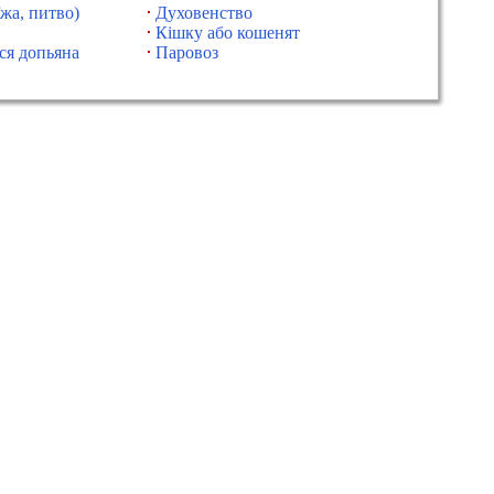
їжа, питво)
Духовенство
Кішку або кошенят
ся допьяна
Паровоз