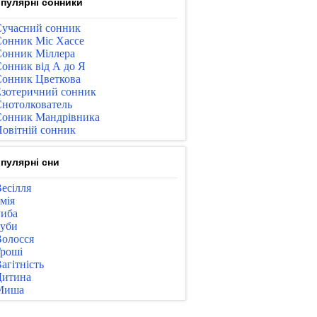
пулярні сонники
учасний сонник
онник Міс Хассе
онник Міллера
онник від А до Я
онник Цветкова
зотеричний сонник
нотолкователь
онник Мандрівника
овітній сонник
пулярні сни
есілля
мія
иба
уби
олосся
роші
агітність
Дитина
Миша