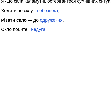
Якщо скла каламутні, остерігайтеся сумнівних ситуац
Ходити по склу -
небезпека
;
Різати скло
— до
одруження
.
Скло побите -
недуга
.