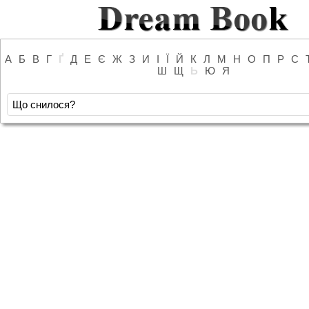
А
Б
В
Г
Ґ
Д
Е
Є
Ж
З
И
І
Ї
Й
К
Л
М
Н
О
П
Р
С
Ш
Щ
Ь
Ю
Я