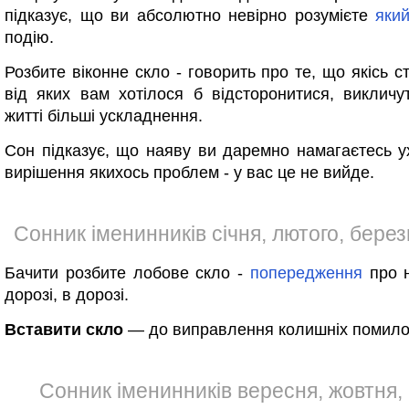
підказує, що ви абсолютно невірно розумієте
яки
подію.
Розбите віконне скло - говорить про те, що якісь с
від яких вам хотілося б відсторонитися, виклич
житті більші ускладнення.
Сон підказує, що наяву ви даремно намагаєтесь у
вирішення якихось проблем - у вас це не вийде.
Сонник іменинників січня, лютого, березн
Бачити розбите лобове скло -
попередження
про н
дорозі, в дорозі.
Вставити скло
— до виправлення колишніх помило
Сонник іменинників вересня, жовтня,