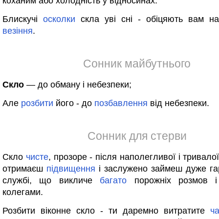
коханим або холодність у відносинах.
Блискучі
осколки
скла уві сні - обіцяють вам н
везіння
.
Сонник майбутнього
Скло
— до обману і небезпеки;
Але
розбити
його - до
позбавлення
від небезпеки.
Сонник для стерви
Скло
чисте
, прозоре - після наполегливої і тривало
отримаєш
підвищення
і заслужено займеш дуже г
службі, що викличе
багато
порожніх розмов і
колегами.
Розбити віконне скло - ти даремно витратите
ч