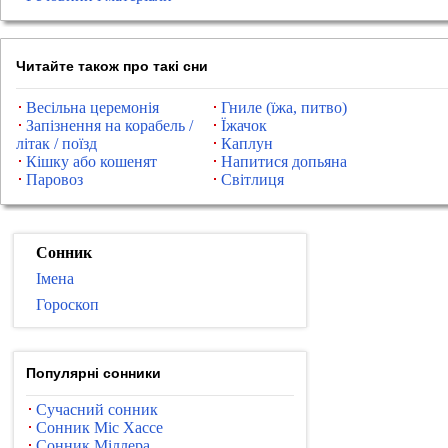
Читайте також про такі сни
Весільна церемонія
Гниле (їжа, питво)
Запізнення на корабель /
Їжачок
літак / поїзд
Каплун
Кішку або кошенят
Напитися допьяна
Паровоз
Світлиця
Сонник
Імена
Гороскоп
Популярні сонники
Сучасний сонник
Сонник Міс Хассе
Сонник Міллера