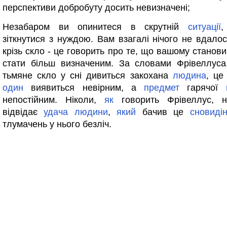
перспективи добробуту досить невизначені;
Незабаром ви опинитеся в скрутній
ситуації
,
зіткнутися з нуждою. Вам взагалі нічого не вдалос
крізь скло - це говорить про те, що вашому станов
стати більш визначеним. За словами Фрівеллуса
тьмяне скло у сні дивиться закохана
людина
, це
один
виявиться невірним, а
предмет
гарячої
непостійним. Ніколи,
як
говорить Фрівеллус, н
відвідає
удача
людини
,
який
бачив це
сновиді
тлумачень у нього безліч.