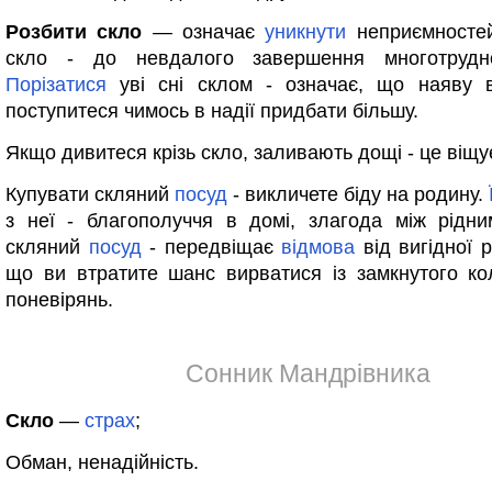
Розбити скло
— означає
уникнути
неприємносте
скло - до невдалого завершення многотруд
Порізатися
уві сні склом - означає, що наяву 
поступитеся чимось в надії придбати більшу.
Якщо дивитеся крізь скло, заливають дощі - це віщу
Купувати скляний
посуд
- викличете біду на родину.
з неї - благополуччя в домі, злагода між рідн
скляний
посуд
- передвіщає
відмова
від вигідної р
що ви втратите шанс вирватися із замкнутого ко
поневірянь.
Сонник Мандрівника
Скло
—
страх
;
Обман, ненадійність.