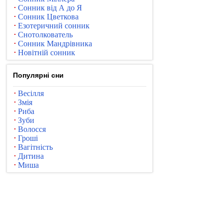
Сонник від А до Я
Сонник Цветкова
Езотеричний сонник
Снотолкователь
Сонник Мандрівника
Новітній сонник
Популярні сни
Весілля
Змія
Риба
Зуби
Волосся
Гроші
Вагітність
Дитина
Миша