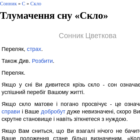
Сонник
»
С
»
Скло
Тлумачення сну «
Скло
»
Сонник Цветкова
Переляк,
страх
.
Також Див.
Розбити
.
Переляк.
Якщо у сні Ви дивитеся крізь скло - сон означ
успішний перебіг Вашому житті.
Якщо скло матове і погано просвічує - це озна
справи
і Ваше
добробут
дуже невизначені, скоро Ви
скрутне становище і навіть зіткнетеся з нуждою.
Якщо Вам сниться, що Ви взагалі нічого не бачите
Ваше положення стане більш визначеним. «Ко