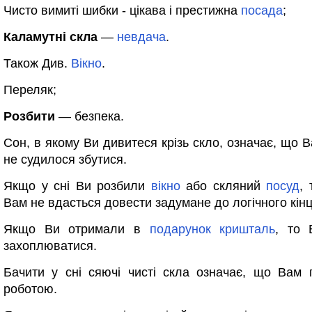
Чисто вимиті шибки - цікава і престижна
посада
;
Каламутні скла
—
невдача
.
Також Див.
Вікно
.
Переляк;
Розбити
— безпека.
Сон, в якому Ви дивитеся крізь скло, означає, що 
не судилося збутися.
Якщо у сні Ви розбили
вікно
або скляний
посуд
, 
Вам не вдасться довести задумане до логічного кінц
Якщо Ви отримали в
подарунок
кришталь
, то 
захоплюватися.
Бачити у сні сяючі чисті скла означає, що Вам
роботою.