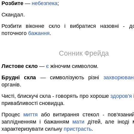
Розбите
—
небезпека
;
Скандал.
Розбити віконне скло і вибратися назовні - д
поточного
бажання
.
Сонник Фрейда
Листове скло
—
є
жіночим символом.
Брудні скла
— символізують різні
захворюван
органів.
Чисті, блискучі скла - говорять про хороше
здоров'я
привабливості сновидца.
Процес
миття
або витирання стекол - пов'язаний
заплідненням і бажанням
мати
дітей, але іноді 
характеризувати сильну
пристрасть
.