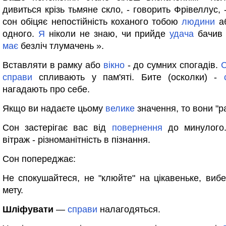
дивиться крізь тьмяне скло, - говорить Фрівеллус, 
сон обіцяє непостійність коханого тобою
людини
а
одного.
Я
ніколи не знаю, чи прийде
удача
бачив 
має
безліч тлумачень ».
Вставляти в рамку або
вікно
- до сумних спогадів.
С
справи
спливають у пам'яті. Бите (осколки) -
нагадають про себе.
Якщо ви надаєте цьому
велике
значення, то вони "р
Сон застерігає вас від
повернення
до минулого.
вітраж - різноманітність в пізнання.
Сон попереджає:
Не спокушайтеся, не "клюйте" на цікавеньке, вибе
мету.
Шліфувати
—
справи
налагодяться.