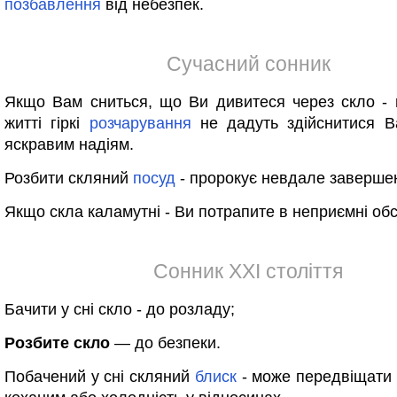
позбавлення
від небезпек.
Сучасний сонник
Якщо Вам сниться, що Ви дивитеся через скло -
житті гіркі
розчарування
не дадуть здійснитися 
яскравим надіям.
Розбити скляний
посуд
- пророкує невдале заверше
Якщо скла каламутні - Ви потрапите в неприємні об
Сонник XXI століття
Бачити у сні скло - до розладу;
Розбите скло
— до безпеки.
Побачений у сні скляний
блиск
- може передвіщати