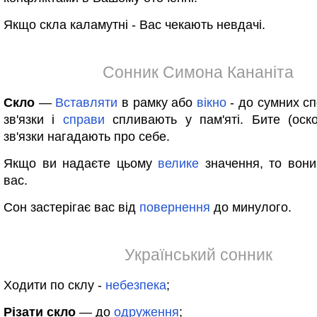
Якщо скла каламутні - Вас чекають невдачі.
Сонник Симона Кананіта
Скло
—
Вставляти
в рамку або
вікно
- до сумних сп
зв'язки і
справи
спливають у пам'яті. Бите (оск
зв'язки нагадають про себе.
Якщо ви надаєте цьому
велике
значення, то вони 
вас.
Сон застерігає вас від
повернення
до минулого.
Український сонник
Ходити по склу -
небезпека
;
Різати скло
— до
одруження
;