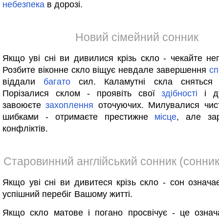
небезпека
в дорозі.
Новий сімейний сонник
Якщо уві сні ви дивилися крізь скло - чекайте не
Розбите віконне скло віщує невдале завершення
сп
віддали
багато
сил. Каламутні скла сняться 
Порізалися склом - проявіть свої
здібності
і д
завоюєте
захоплення
оточуючих. Милувалися чис
шибками - отримаєте престижне
місце
, але за
конфліктів.
Старовинний англійський сонник (сонник
Якщо уві сні ви дивитеся крізь скло - сон означ
успішний перебіг Вашому житті.
Якщо скло матове і погано просвічує - це озна