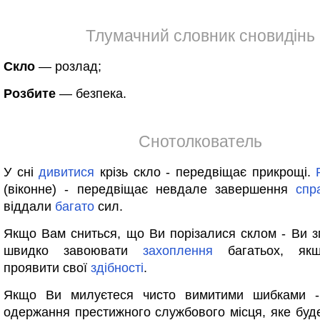
Тлумачний словник сновидінь
Скло
— розлад;
Розбите
— безпека.
Снотолкователь
У сні
дивитися
крізь скло - передвіщає прикрощі.
(віконне) - передвіщає невдале завершення
спр
віддали
багато
сил.
Якщо Вам сниться, що Ви порізалися склом - Ви 
швидко завоювати
захоплення
багатьох, якщ
проявити свої
здібності
.
Якщо Ви милуєтеся чисто вимитими шибками -
одержання престижного службового місця, яке буде