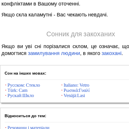
конфліктами в Вашому оточенні.
Якщо скла каламутні - Вас чекають невдачі.
Сонник для закоханих
Якщо ви уві сні порізалися склом, це означає, щ
домогтися
замилування
людини
, в якого
закохані
.
Сон на інших мовах:
Русском: Стекло
Italiano: Vetro
Türk: Cam
Ρωσικά:Γυαλί
Рускай:Шкло
Venäjä:Lasi
Відноситься до тем:
Речовини і матеріали