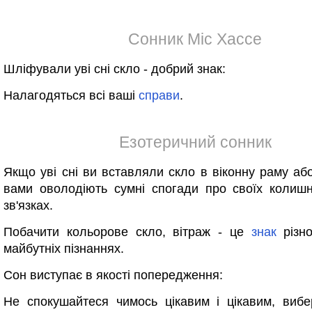
Сонник Міс Хассе
Шліфували уві сні скло - добрий знак:
Налагодяться всі ваші
справи
.
Езотеричний сонник
Якщо уві сні ви вставляли скло в віконну раму або
вами оволодіють сумні спогади про своїх колишн
зв'язках.
Побачити кольорове скло, вітраж - це
знак
різно
майбутніх пізнаннях.
Сон виступає в якості попередження:
Не спокушайтеся чимось цікавим і цікавим, вибе