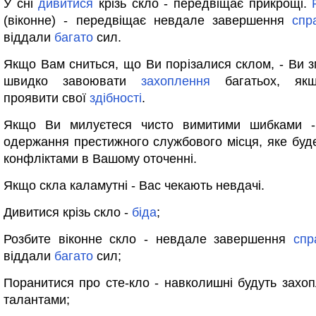
У сні
дивитися
крізь скло - передвіщає прикрощі.
(віконне) - передвіщає невдале завершення
спр
віддали
багато
сил.
Якщо Вам сниться, що Ви порізалися склом, - Ви 
швидко завоювати
захоплення
багатьох, якщ
проявити свої
здібності
.
Якщо Ви милуєтеся чисто вимитими шибками -
одержання престижного службового місця, яке буде
конфліктами в Вашому оточенні.
Якщо скла каламутні - Вас чекають невдачі.
Дивитися крізь скло -
біда
;
Розбите віконне скло - невдале завершення
спр
віддали
багато
сил;
Поранитися про сте-кло - навколишні будуть захо
талантами;