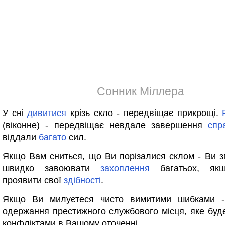
Сонник Міллера
У сні
дивитися
крізь скло - передвіщає прикрощі.
(віконне) - передвіщає невдале завершення
спр
віддали
багато
сил.
Якщо Вам сниться, що Ви порізалися склом - Ви 
швидко завоювати
захоплення
багатьох, якщ
проявити свої
здібності
.
Якщо Ви милуєтеся чисто вимитими шибками -
одержання престижного службового місця, яке буде
конфліктами в Вашому оточенні.