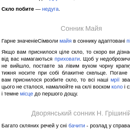
Скло побите
—
недуга
.
Сонник Майя
Гарне значеніеСімволи
майя
в соннику адаптовані
п
Якщо вам приснилося ціле скло, то скоро ви дізна
від вас намагаються
приховати
. Щоб у недоброзичл
не вийшло, поставте за лівим вухом чорну крап
тижня носите при собі блакитне скельце. Погане 
вам приснилося розбите скло, то всі наші
мрії
зва
цього не сталося, намалюйте на склі воском
коло
і 
і темне
місце
до першого дощу.
Дворянський сонник Н. Грішині
Багато скляних речей у сні
бачити
- розлад у справа