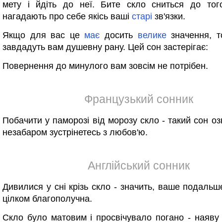
мету і йдіть до неї. Бите скло сниться до тог
нагадають про себе якісь ваші
старі
зв'язки.
Якщо для вас це
має
досить
велике
значення, т
завдадуть вам душевну рану. Цей сон застерігає:
Повернення до минулого вам зовсім не потрібен.
Французький сонник
Побачити у паморозі від морозу скло - такий сон о
незабаром зустрінетесь з любов'ю.
Англійський сонник
Дивилися у сні крізь скло - значить, ваше подаль
цілком благополучна.
Скло було матовим і просвічувало погано - наяву 