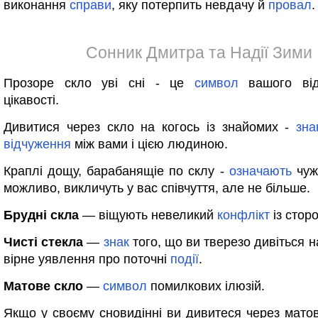
виконання
справи
, яку потерпить невдачу й
провал
.
Сонник Дмитра та Надії Зими
Прозоре скло уві сні - це
символ
вашого від
цікавості.
Дивитися через скло на когось із знайомих -
зна
відчуження
між вами і цією людиною.
Краплі дощу, барабанящіе по склу -
означають
чуж
можливо, викличуть у вас співчуття, але не більше.
Брудні скла
— віщують невеликий
конфлікт
із стор
Чисті стекла
—
знак
того, що ви тверезо дивіться 
вірне уявлення про поточні
події
.
Матове скло
—
символ
помилкових ілюзій.
Якщо у своєму сновидінні ви дивитеся через матов