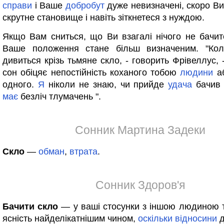
справи
і Ваше
добробут
дуже невизначені, скоро Ви
скрутне становище і навіть зіткнетеся з нуждою.
Якщо Вам сниться, що Ви взагалі нічого не бачите
Ваше положення стане більш визначеним. "Ко
дивиться крізь тьмяне скло, - говорить Фрівеллус, 
сон обіцяє непостійність коханого тобою
людини
а
одного.
Я
ніколи не знаю, чи прийде
удача
бачив 
має
безліч тлумачень ".
Сонник Мартина Задеки
Скло
—
обман
,
втрата
.
Сонник Здоров'я
Бачити скло
— у ваші стосунки з іншою людиною 
ясність найделікатнішим чином,
оскільки
відносини
д