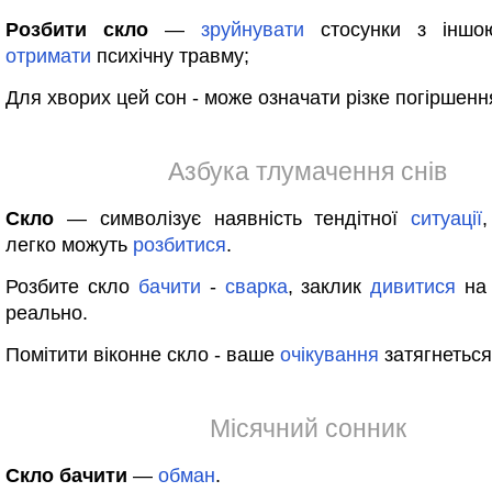
Розбити скло
—
зруйнувати
стосунки з іншо
отримати
психічну травму;
Для хворих цей сон - може означати різке погіршенн
Азбука тлумачення снів
Скло
— символізує наявність тендітної
ситуації
,
легко можуть
розбитися
.
Розбите скло
бачити
-
сварка
, заклик
дивитися
н
реально.
Помітити віконне скло - ваше
очікування
затягнеться
Місячний сонник
Скло бачити
—
обман
.