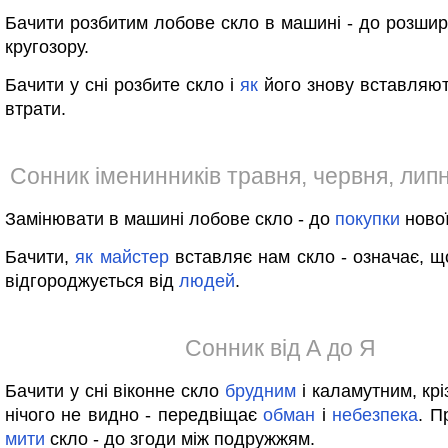
Бачити розбитим лобове скло в машині - до розши
кругозору.
Бачити у сні розбите скло і
як
його знову вставляють
втрати.
Сонник іменинників травня, червня, лип
Замінювати в машині лобове скло - до
покупки
ново
Бачити,
як
майстер
вставляє нам скло - означає, щ
відгороджується від
людей
.
Сонник від А до Я
Бачити у сні віконне скло
брудним
і каламутним, крі
нічого не видно - передвіщає
обман
і
небезпека
. П
мити
скло - до згоди між подружжям.