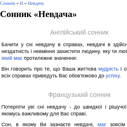
Сонник
»
Н
»
Невдача
Сонник «
Невдача
»
Англійський сонник
Бачити у сні невдачу в справах, невдачі в здійсн
нездатність і невміння захистити людину, яку ти лю
який
має
протилежне значення:
Він говорить про те, що Ваша життєва
мудрість
і о
всіх справах приведуть Вас обов'язково до
успіху
.
Французький сонник
Потерпіти уві сні невдачу - до швидкої і рішучо
якомусь важливому для Вас справі.
Сон, в якому Ви зазнаєте невдачі,
має
зовсім