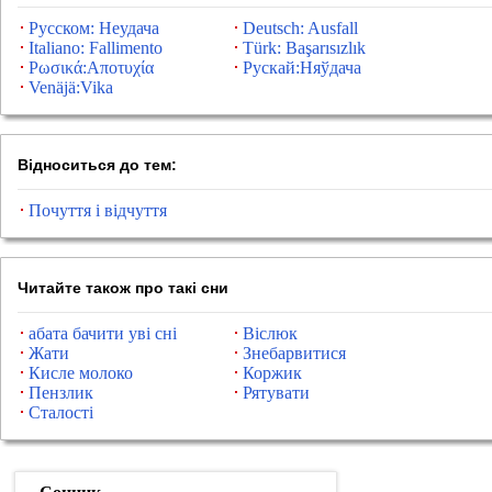
Русском: Неудача
Deutsch: Ausfall
Italiano: Fallimento
Türk: Başarısızlık
Ρωσικά:Αποτυχία
Рускай:Няўдача
Venäjä:Vika
Відноситься до тем:
Почуття і відчуття
Читайте також про такі сни
абата бачити уві сні
Віслюк
Жати
Знебарвитися
Кисле молоко
Коржик
Пензлик
Рятувати
Сталості