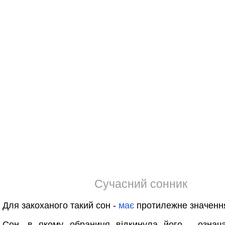
Сучасний сонник
Для закоханого такий сон -
має
протилежне значенн
Сон, в якому обраниця відкинула його - означ