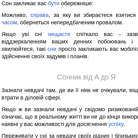
Сон закликає вас
бути
обережніше:
Можливо,
справа
, за яку ви збираєтеся взятис
часом
, обернеться непередбаченим провалом.
Якщо уві сні
нещастя
спіткало вас - за
віддзеркаленням ваших денних побоювань і 
хвилюйтеся, такі
сни
просто закликають вас мобілі
здійснення своїх задумів і планів.
Сонник від А до Я
Зазнати невдачі там, де ви її ніяк не очікували, ві
втрати в діловій сфері.
Якщо ж ви зазнали невдачі у свідомо ризикованій
означає, що в реальному житті ви не до кінця викор
наявні у вас можливості для досягнення
успіху
.
Переживати у сні за невдачі своїх рідних і близьки