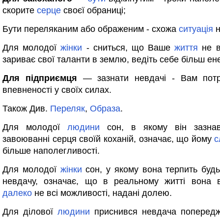
скорите
серце
своєї обраниці;
Бути переляканим або ображеним - схожа
ситуація
н
Для молодої
жінки
- сниться, що Ваше
життя
не в
зариває свої таланти в землю, ведіть себе більш ене
Для підприємця
— зазнати невдачі - Вам потр
впевненості у своїх силах.
Також Див.
Переляк
,
Образа
.
Для молодої
людини
сон, в якому він зазна
завоюванні серця своїй коханій, означає, що йому
с
більше наполегливості.
Для молодої
жінки
сон, у якому вона терпить будь
невдачу, означає, що в реальному житті вона в
далеко
не всі можливості, надані долею.
Для ділової
людини
приснився невдача попередж