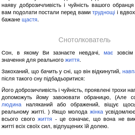
наяву доброзичливість і чуйність вашого обранц
вам подолати постали перед вами
труднощі
і вдвох
бажане
щастя
.
Снотолкователь
Сон, в якому Ви зазнаєте невдачі,
має
зовсім
значення для реального
життя
.
Закоханий, що бачить у сні, що він відкинутий,
навп
після такого сну підбадьоритися:
Його доброзичливість і чуйність, проявлені трохи н
допоможуть йому завоювати обраницю, (Але с
людина
наляканий або ображений, віщує щось
реальному житті. ) Якщо молода
жінка
усвідомлює
всього свого
життя
- це означає, що вона не вик
житті всіх своїх сил, відпущених їй долею.