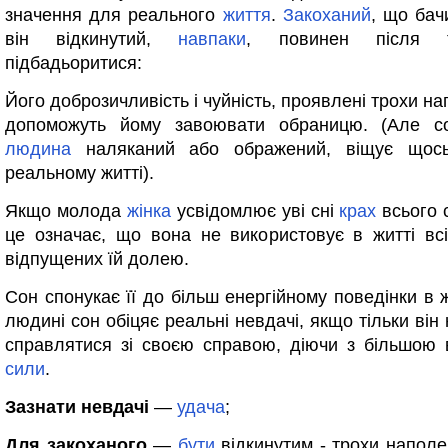
значення для реального
життя
.
Закоханий
, що бач
він відкинутий,
навпаки
, повинен після 
підбадьоритися:
Його доброзичливість і чуйність, проявлені трохи н
допоможуть йому завоювати обраницю. (Але с
людина
наляканий або ображений, віщує щось
реальному житті).
Якщо молода
жінка
усвідомлює уві сні
крах
всього 
це означає, що вона не використовує в житті всі
відпущених їй долею.
Сон спонукає її до більш енергійному поведінки в ж
людині сон обіцяє реальні невдачі, якщо тільки він
справлятися зі своєю справою, діючи з більшою 
сили
.
Зазнати невдачі
—
удача
;
Для закоханого
—
бути
відкинутим - трохи наполег