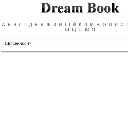
А
Б
В
Г
Ґ
Д
Е
Є
Ж
З
И
І
Ї
Й
К
Л
М
Н
О
П
Р
С
Ш
Щ
Ь
Ю
Я