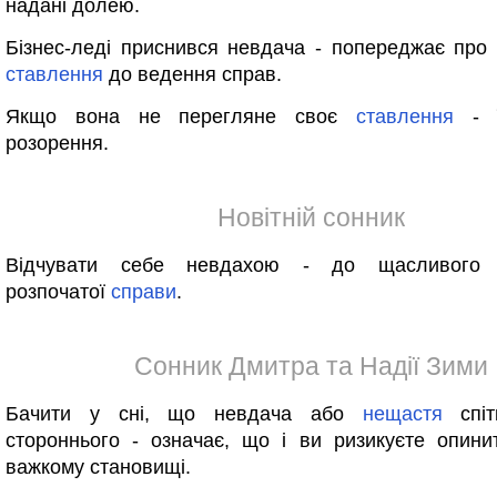
надані долею.
Бізнес-леді приснився невдача - попереджає про
ставлення
до ведення справ.
Якщо вона не перегляне своє
ставлення
- ї
розорення.
Новітній сонник
Відчувати себе невдахою - до щасливого 
розпочатої
справи
.
Сонник Дмитра та Надії Зими
Бачити у сні, що невдача або
нещастя
спіт
стороннього - означає, що і ви ризикуєте опин
важкому становищі.