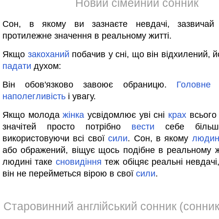
Новий сімейний сонник
Сон, в якому ви зазнаєте невдачі, зазвича
протилежне значення в реальному житті.
Якщо
закоханий
побачив у сні, що він відхилений, 
падати
духом:
Він обов'язково завоює обраницю.
Головне
-
наполегливість
і увагу.
Якщо молода
жінка
усвідомлює уві сні
крах
всього
значітей просто потрібно
вести
себе більш 
використовуючи всі свої
сили
. Сон, в якому
людин
або ображений, віщує щось подібне в реальному жи
людині таке
сновидіння
теж обіцяє реальні невдачі
він не перейметься вірою в свої
сили
.
Старовинний англійський сонник (сонник