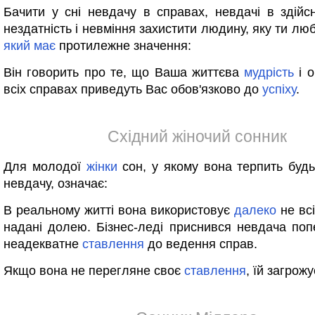
Бачити у сні невдачу в справах, невдачі в здійсн
нездатність і невміння захистити людину, яку ти люб
який
має
протилежне значення:
Він говорить про те, що Ваша життєва
мудрість
і о
всіх справах приведуть Вас обов'язково до
успіху
.
Східний жіночий сонник
Для молодої
жінки
сон, у якому вона терпить будь
невдачу, означає:
В реальному житті вона використовує
далеко
не всі
надані долею. Бізнес-леді приснився невдача по
неадекватне
ставлення
до ведення справ.
Якщо вона не перегляне своє
ставлення
, їй загрож