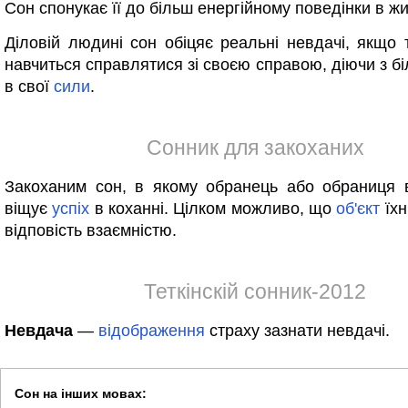
Сон спонукає її до більш енергійному поведінки в жи
Діловій людині сон обіцяє реальні невдачі, якщо т
навчиться справлятися зі своєю справою, діючи з б
в свої
сили
.
Сонник для закоханих
Закоханим сон, в якому обранець або обраниця в
віщує
успіх
в коханні. Цілком можливо, що
об'єкт
їхн
відповість взаємністю.
Теткінскій сонник-2012
Невдача
—
відображення
страху зазнати невдачі.
Сон на інших мовах: