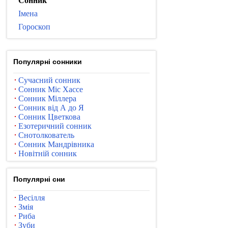
Сонник
Імена
Гороскоп
Популярні сонники
Сучасний сонник
Сонник Міс Хассе
Сонник Міллера
Сонник від А до Я
Сонник Цветкова
Езотеричний сонник
Снотолкователь
Сонник Мандрівника
Новітній сонник
Популярні сни
Весілля
Змія
Риба
Зуби