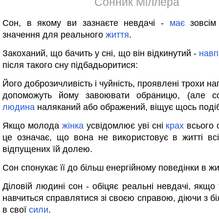
Сонник Міллера
Сон, в якому ви зазнаєте невдачі -
має
зовсім
значення для реального
життя
.
Закоханий, що бачить у сні, що він відкинутий -
навп
після такого сну підбадьоритися:
Його доброзичливість і чуйність, проявлені трохи н
допоможуть йому завоювати обраницю, (але с
людина
наляканий або ображений, віщує щось подіб
Якщо молода
жінка
усвідомлює уві сні
крах
всього 
це означає, що вона не використовує в житті всі
відпущених їй долею.
Сон спонукає її до більш енергійному поведінки в жи
Діловій людині сон - обіцяє реальні невдачі, якщо 
навчиться справлятися зі своєю справою, діючи з б
в свої
сили
.