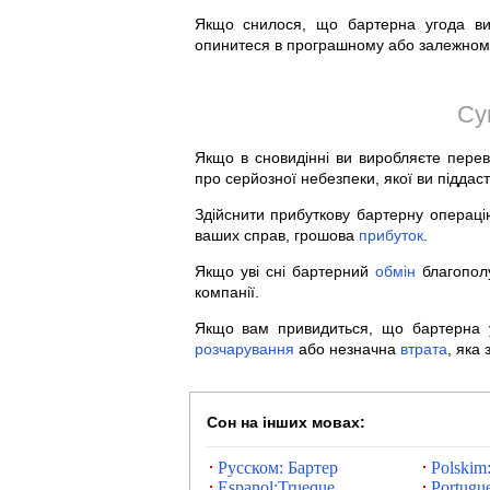
Якщо снилося, що бартерна угода ви
опинитеся в програшному або залежному
Су
Якщо в сновидінні ви виробляєте пере
про серйозної небезпеки, якої ви підда
Здійснити прибуткову бартерну операці
ваших справ, грошова
прибуток
.
Якщо уві сні бартерний
обмін
благополу
компанії.
Якщо вам привидиться, що бартерна
розчарування
або незначна
втрата
, яка 
Сон на інших мовах:
Русском: Бартер
Polskim
Espanol:Trueque
Portugue