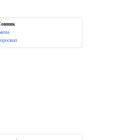
Сонник
мена
ороскоп