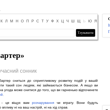
К
Л
М
Н
О
П
Р
С
Т
У
Ф
Х
Ц
Ч
Ш
Щ
Ь
Ю
Я
І
Г
артер
»
учасний сонник
бартер сниться до сприятливому розвитку подій у вашій
ти такий сон людям, які займаються бізнесом. А якщо ви
рна угода може снитися до того, що ви гарненько відпочинете
ей
.
, - це віщує вам
розчарування
чи втрату. Вони будуть
 впливу ні на ваш настрій, ні на хід справ.