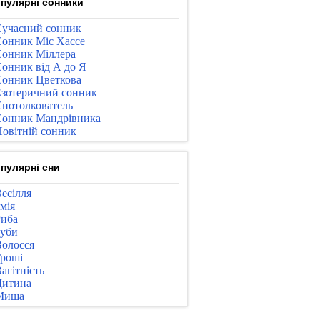
пулярні сонники
учасний сонник
онник Міс Хассе
онник Міллера
онник від А до Я
онник Цветкова
зотеричний сонник
нотолкователь
онник Мандрівника
овітній сонник
пулярні сни
есілля
мія
иба
уби
олосся
роші
агітність
Дитина
Миша