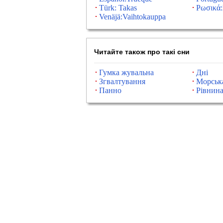
Türk: Takas
Ρωσικά:
Venäjä:Vaihtokauppa
Читайте також про такі сни
Гумка жувальна
Дні
Згвалтування
Морськ
Панно
Рівнин