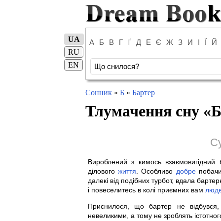
UA
А
Б
В
Г
Ґ
Д
Е
Є
Ж
З
И
І
Ї
Й
RU
EN
Сонник
»
Б
»
Бартер
Тлумачення сну «
Б
С
Вироблений з кимось взаємовигідний 
ділового
життя
. Особливо
добре
побачи
далекі від подібних турбот, вдала барте
і повеселитесь в колі приємних вам
люд
Приснилося, що бартер не відбувся
невеликими, а тому не зроблять істотного