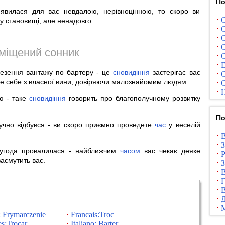
По
явилася для вас невдалою, нерівноцінною, то скоро ви
С
 становищі, але ненадовго.
С
С
С
міщений сонник
С
Е
везення вантажу по бартеру - це
сновидіння
застерігає вас
С
сте себе з власної вини, довіряючи малознайомим людям.
С
Н
ю - таке
сновидіння
говорить про благополучному розвитку
По
чно відбувся - ви скоро приємно проведете
час
у веселій
В
З
 угода провалилася - найближчим
часом
вас чекає деяке
Р
засмутить вас.
З
В
Г
В
: Frymarczenie
Francais:Troc
s:Trocar
Italiano: Barter