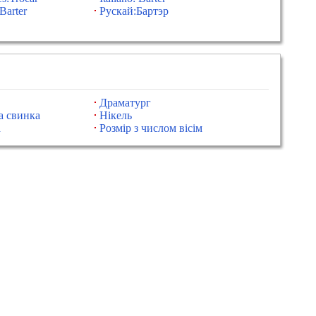
Barter
Рускай:Бартэр
Драматург
а свинка
Нікель
а
Розмір з числом вісім