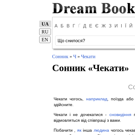
UA
А
Б
В
Г
Ґ
Д
Е
Є
Ж
З
И
І
Ї
Й
RU
EN
Сонник
»
Ч
»
Чекати
Сонник «
Чекати
»
Со
Чекати чогось,
наприклад
, поїзда або
здійсните.
Чекати і не дочекатися -
сновидіння
г
відмовляться від співпраці з вами.
Побачити ,
як
інша
людина
чогось чекав