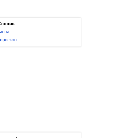
Сонник
мена
ороскоп