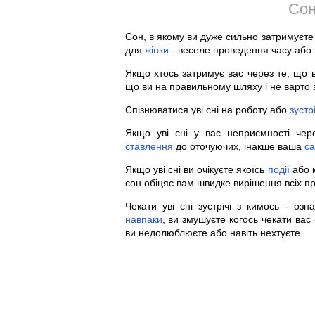
Сон
Сон, в якому ви дуже сильно затримуєте 
для
жінки
- веселе проведення часу або 
Якщо хтось затримує вас через те, що в
що ви на правильному шляху і не варто з
Спізнюватися уві сні на роботу або
зустр
Якщо уві сні у вас неприємності че
ставлення
до оточуючих, інакше ваша
са
Якщо уві сні ви очікуєте якоїсь
події
або к
сон обіцяє вам швидке вирішення всіх п
Чекати уві сні зустрічі з кимось - оз
навпаки
, ви змушуєте когось чекати вас
ви недолюблюєте або навіть нехтуєте.