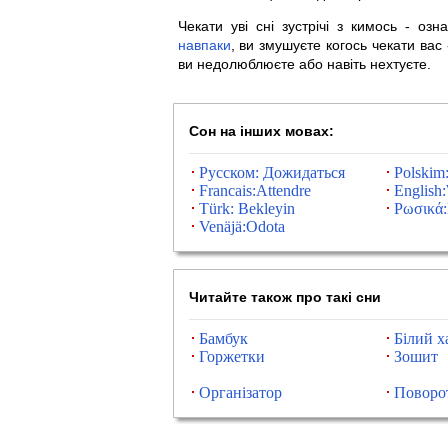
Чекати уві сні зустрічі з кимось - оз
навпаки
, ви змушуєте когось чекати вас
ви недолюблюєте або навіть нехтуєте.
Сон на інших мовах:
Русском: Дожидаться
Polskim
Francais:Attendre
English:
Türk: Bekleyin
Ρωσικά:
Venäjä:Odota
Читайте також про такі сни
Бамбук
Білий х
Горжетки
Зошит
Організатор
Поворо