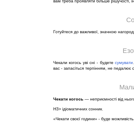
вам треба проявляти більше рішучості, і
Со
Готуйтеся до важливої, значною нагороді
Езо
Чекали когось уві сні - будете
сумувати
вас - запасіться терпінням, не педалює 
Мали
Чекати когось
— неприємності від нього
H3> ідіоматичних сонник.
«Чекати своєї години» - буде можливість