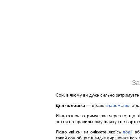
За
Сон, в якому ви дуже сильно затримуєте 
Для чоловіка
— цікаве
знайомство
, а д
Якщо хтось затримує вас через те, що ві
що ви на правильному шляху і не варто з
Якщо уві сні ви очікуєте якоїсь
події
або
такий сон обіцяє швидке вирішення всіх 