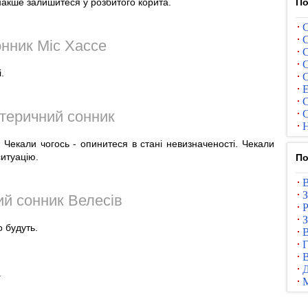
накше залишитеся у розбитого корита.
По
С
С
нник Міс Хассе
С
С
.
С
Е
С
теричний сонник
С
Н
. Чекали чогось - опинитеся в стані невизначеності. Чекали
ситуацію.
По
В
З
й сонник Велесів
Р
З
 будуть.
В
Г
В
.