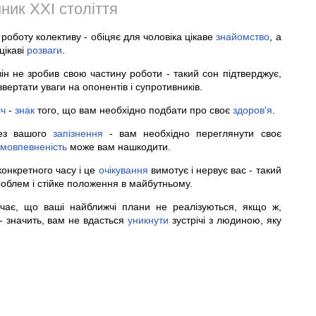
ник XXI століття
роботу колективу - обіцяє для чоловіка цікаве
знайомство
, а
цікаві
розваги
.
ін не зробив свою частину роботи - такий сон підтверджує,
вертати уваги на опонентів і супротивників.
іч
-
знак
того, що вам необхідно подбати про своє
здоров'я
.
рез вашого
запізнення
- вам необхідно переглянути своє
мовпевненість
може вам нашкодити.
онкретного часу і це
очікування
вимотує і нервує вас - такий
роблем і стійке положення в майбутньому.
начає, що ваші найближчі плани не реалізуються, якщо ж,
 - значить, вам не вдасться
уникнути
зустрічі з людиною, яку