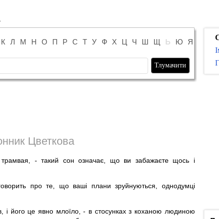
К
Л
М
Н
О
П
Р
С
Т
У
Ф
Х
Ц
Ч
Ш
Щ
Ь
Ю
Я
І
Г
нник Цветкова
 трамвая, - такий сон означає, що ви забажаєте щось і
оворить про те, що ваші плани зруйнуються, однодумці
, і його це явно млоїло, - в стосунках з коханою людиною