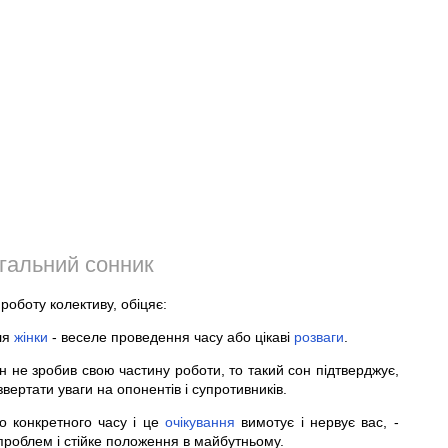
гальний сонник
роботу колективу, обіцяє:
ля
жінки
- веселе проведення часу або цікаві
розваги
.
н не зробив свою частину роботи, то такий сон підтверджує,
вертати уваги на опонентів і супротивників.
 конкретного часу і це
очікування
вимотує і нервує вас, -
проблем і стійке положення в майбутньому.