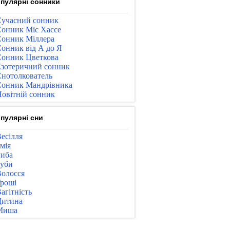
пулярні сонники
учасний сонник
онник Міс Хассе
онник Міллера
онник від А до Я
онник Цветкова
зотеричний сонник
нотолкователь
онник Мандрівника
овітній сонник
пулярні сни
есілля
мія
иба
уби
олосся
роші
агітність
Дитина
Миша