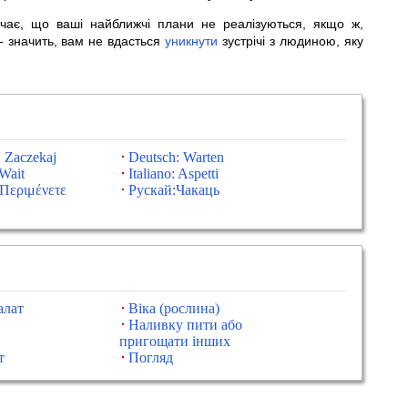
начає, що ваші найближчі плани не реалізуються, якщо ж,
 - значить, вам не вдасться
уникнути
зустрічі з людиною, яку
: Zaczekaj
Deutsch: Warten
Wait
Italiano: Aspetti
Περιμένετε
Рускай:Чакаць
алат
Віка (рослина)
Наливку пити або
пригощати інших
т
Погляд