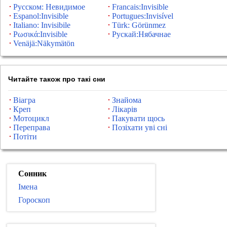
Русском: Невидимое
Francais:Invisible
Espanol:Invisible
Portugues:Invisível
Italiano: Invisibile
Türk: Görünmez
Ρωσικά:Invisible
Рускай:Нябачнае
Venäjä:Näkymätön
Читайте також про такі сни
Віагра
Знайома
Креп
Лікарів
Мотоцикл
Пакувати щось
Переправа
Позіхати уві сні
Потіти
Сонник
Імена
Гороскоп