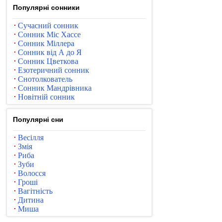
Популярні сонники
Сучасний сонник
Сонник Міс Хассе
Сонник Міллера
Сонник від А до Я
Сонник Цветкова
Езотеричний сонник
Снотолкователь
Сонник Мандрівника
Новітній сонник
Популярні сни
Весілля
Змія
Риба
Зуби
Волосся
Гроші
Вагітність
Дитина
Миша