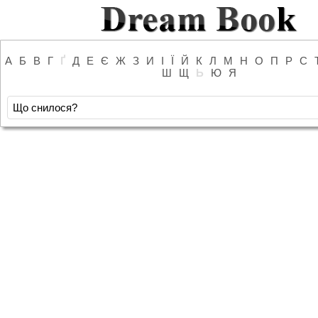
А
Б
В
Г
Ґ
Д
Е
Є
Ж
З
И
І
Ї
Й
К
Л
М
Н
О
П
Р
С
Ш
Щ
Ь
Ю
Я