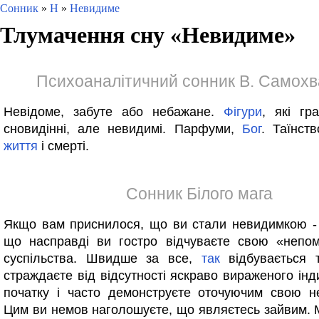
Сонник
»
Н
»
Невидиме
Тлумачення сну «
Невидиме
»
Психоаналітичний сонник В. Самох
Невідоме, забуте або небажане.
Фігури
, які гр
сновидінні, але невидимі. Парфуми,
Бог
. Таїнств
життя
і смерті.
Сонник Білого мага
Якщо вам приснилося, що ви стали невидимкою - 
що насправді ви гостро відчуваєте свою «непом
суспільства. Швидше за все,
так
відбувається 
страждаєте від відсутності яскраво вираженого інд
початку і часто демонструєте оточуючим свою не
Цим ви немов наголошуєте, що являєтесь зайвим.