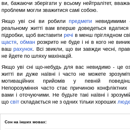
ви, бажаючи зберігати у всьому нейтралітет, вважа
проблеми могли зважитися самі собою.
Якщо уві сні ви робили
предмети
невидимими -
реальному житті вам вперше доведеться вдатися
підробки, щоб виставити
речі
в менш пріглядном сві
щастя
,
обман
розкрито не буде і ні в кого не вини
ваш
рахунок
. Всі звикли, що ви завжди чесні, прав
не йдете по шляху махінацій.
Якщо уві сні що-небудь для вас невидимо - це о
житті ви дуже наївні і часто не можете зрозумі
мотиваційних прийомів у певній повед
Непорозуміння часто стає причиною конфліктних 
вами і оточуючими. Не будьте такі наївні і зрозумі
що
світ
складається не з одних тільки хороших
люд
Сон на інших мовах: