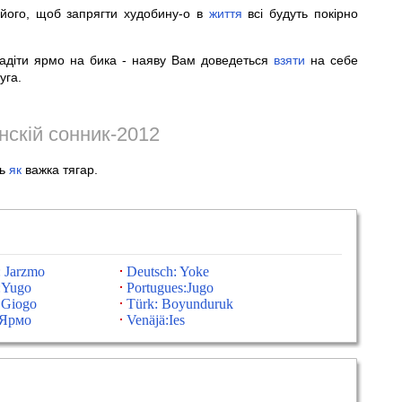
його, щоб запрягти худобину-о в
життя
всі будуть покірно
адіти ярмо на бика - наяву Вам доведеться
взяти
на себе
уга.
інскій сонник-2012
сь
як
важка тягар.
: Jarzmo
Deutsch: Yoke
:Yugo
Portugues:Jugo
: Giogo
Türk: Boyunduruk
:Ярмо
Venäjä:Ies