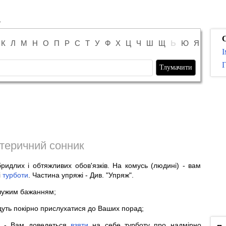
К
Л
М
Н
О
П
Р
С
Т
У
Ф
Х
Ц
Ч
Ш
Щ
Ь
Ю
Я
І
Г
теричний сонник
ридлих і обтяжливих обов'язків. На комусь (людині) - вам
і
турботи
. Частина упряжі - Див. "Упряж".
ужим бажанням;
удуть покірно прислухатися до Ваших порад;
а - Вам доведеться
взяти
на себе турботу про надмірно