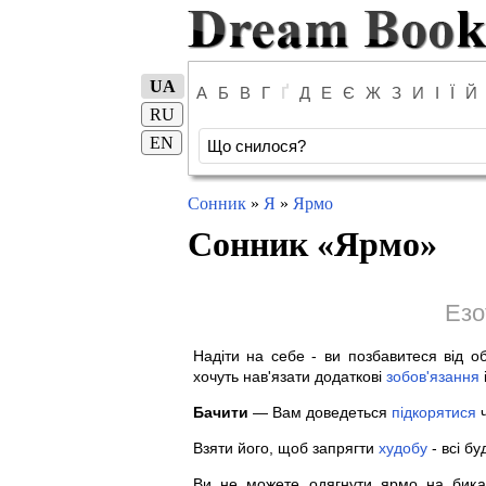
UA
А
Б
В
Г
Ґ
Д
Е
Є
Ж
З
И
І
Ї
Й
RU
EN
Сонник
»
Я
»
Ярмо
Сонник «
Ярмо
»
Езо
Надіти на себе - ви позбавитеся від об
хочуть нав'язати додаткові
зобов'язання
Бачити
— Вам доведеться
підкорятися
ч
Взяти його, щоб запрягти
худобу
- всі б
Ви не можете одягнути ярмо на бик