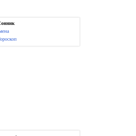
Сонник
мена
ороскоп