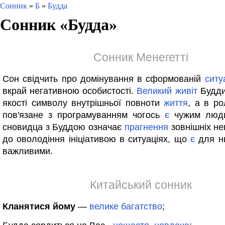
Сонник
»
Б
»
Будда
Сонник «
Будда
»
Сонник Менегетті
Сон свідчить про домінування в сформованій
ситу
вкрай негативною особистості.
Великий
живіт
Будди
якості символу внутрішньої повноти
життя
, а в ро
пов'язане з програмуванням чогось
є
чужим люд
сновидца з Буддою означає
прагнення
зовнішніх не
до оволодіння ініціативою в ситуаціях, що
є
для нь
важливими.
Китайський сонник
Кланятися йому
—
велике
багатство
;