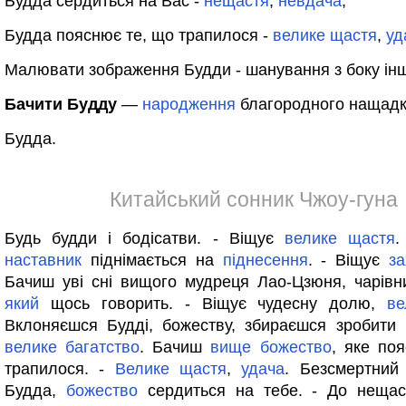
Будда сердиться на Вас -
нещастя
,
невдача
;
Будда пояснює те, що трапилося -
велике
щастя
,
уд
Малювати зображення Будди - шанування з боку ін
Бачити Будду
—
народження
благородного нащадк
Будда.
Китайський сонник Чжоу-гуна
Будь будди і бодісатви. - Віщує
велике
щастя
.
наставник
піднімається на
піднесення
. - Віщує
з
Бачиш уві сні вищого мудреця Лао-Цзюня, чарівн
який
щось говорить. - Віщує чудесну долю,
ве
Вклоняєшся Будді, божеству, збираєшся зробити
велике
багатство
. Бачиш
вище
божество
, яке по
трапилося. -
Велике
щастя
,
удача
. Безсмертний
Будда,
божество
сердиться на тебе. - До нещаст