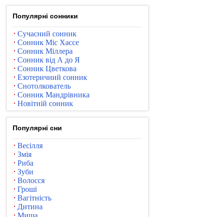
Популярні сонники
Сучасний сонник
Сонник Міс Хассе
Сонник Міллера
Сонник від А до Я
Сонник Цветкова
Езотеричний сонник
Снотолкователь
Сонник Мандрівника
Новітній сонник
Популярні сни
Весілля
Змія
Риба
Зуби
Волосся
Гроші
Вагітність
Дитина
Миша