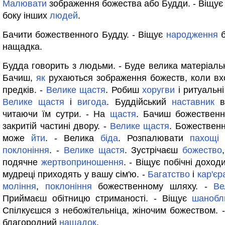
Малювати
зображення божества або Будди. - Віщує
боку інших
людей
.
Бачити божественного Будду. - Віщує
народження
б
нащадка.
Будда говорить з людьми. - Буде велика матеріал
Бачиш,
як
рухаються зображення божеств, коли в
предків. -
Велике
щастя
. Робиш
хоругви
і ритуальні
Велике
щастя
і
вигода
. Буддійський
наставник
в
читаючи їм сутри. - На
щастя
. Бачиш божественн
закритій частині двору. -
Велике
щастя
. Божествен
може
йти
. - Велика
біда
. Розпалювати
пахощі
і
поклоніння
. -
Велике
щастя
. Зустрічаєш
божество
подячне
жертвоприношення
. - Віщує побічні доход
мудреці приходять у вашу сім'ю. -
Багатство
і
кар'єр
моління
,
поклоніння
божественному шляху. -
Ве
Приймаєш обітницю стриманості. - Віщує
шанобл
Спілкуєшся з небожітельніца, жіночим божеством. 
благородний
нащадок
.