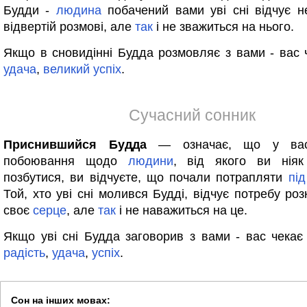
Будди -
людина
побачений вами уві сні відчує не
відвертій розмові, але
так
і не зважиться на нього.
Якщо в сновидінні Будда розмовляє з вами - вас
удача
,
великий
успіх
.
Сучасний сонник
Приснившийся Будда
— означає, що у вас
побоювання щодо
людини
, від якого ви нія
позбутися, ви відчуєте, що почали потрапляти
під
Той, хто уві сні молився Будді, відчує потребу ро
своє
серце
, але
так
і не наважиться на це.
Якщо уві сні Будда заговорив з вами - вас чекає
радість
,
удача
,
успіх
.
Сон на інших мовах: