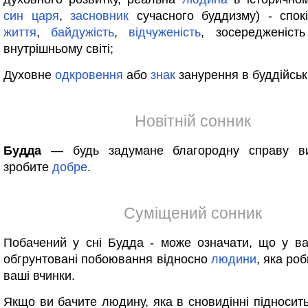
син
царя
,
засновник
сучасного буддизму) - спок
життя
,
байдужість
,
відчуженість
, зосередженіст
внутрішньому світі;
Духовне
одкровення
або
знак
занурення в буддійські
Новітній сонник
Будда
— будь задумане благородну справу ви
зробите
добре
.
Суміщений сонник
Побачений у сні Будда - може означати, що у ва
обгрунтовані побоювання відносно
людини
, яка ро
ваші вчинки.
Якщо ви бачите людину, яка в сновидінні підносит