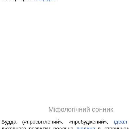
Міфологічний сонник
Будда («просвітлений», «пробуджений»,
ідеал
духовного розвитку, реальна
людина
в історичном