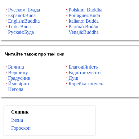
Русском: Будда
Polskim: Buddha
Espanol:Buda
Portugues:Buda
English:Buddha
Italiano: Budda
Türk: Buda
Ρωσικά:Βούδα
Рускай:Буда
Venäjä:Buddha
Читайте також про такі сни
Билина
Благодійність
Вершину
Відштовхувати
Градусник
Душ
Ймовірно
Корейка копчена
Негода
Сонник
Імена
Гороскоп