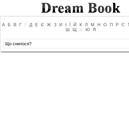
А
Б
В
Г
Ґ
Д
Е
Є
Ж
З
И
І
Ї
Й
К
Л
М
Н
О
П
Р
С
Ш
Щ
Ь
Ю
Я