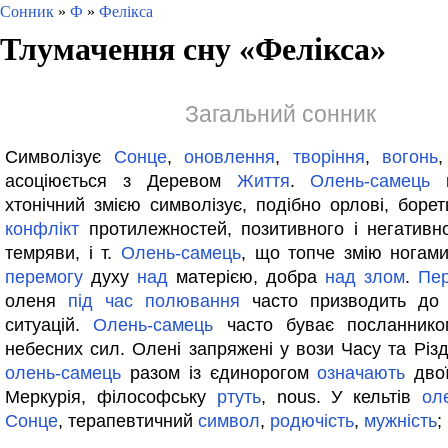
Сонник
»
Ф
»
Фелікса
Тлумачення сну «
Фелікса
»
Загальний сонник
Символізує
Сонце
,
оновлення
,
творіння
,
вогонь
асоціюється з Деревом
Життя
.
Олень-самець
в
хтонічний змією символізує, подібно орлові, борет
конфлікт
протилежностей, позитивного і негативно
темряви, і т.
Олень-самець
, що топче змію ногами
перемогу
духу
над
матерією, добра
над
злом
.
Пер
оленя
під
час
полювання
часто призводить до 
ситуацій.
Олень-самець
часто буває посланнико
небесних сил. Олені запряжені у вози Часу та Різд
олень-самець
разом із єдинорогом
означають
двої
Меркурія, філософську
ртуть
, nous. У кельтів
ол
Сонце
, терапевтичний
символ
,
родючість
,
мужність
;