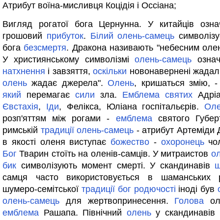
Атрибут воїна-мисливця Коцідія і Оссіана;
Вигляд рогатої бога Цернунна. У китайців озн
грошовий
прибуток
.
Білий
олень-самець
символізу
бога
безсмертя
. Дракона називають "небесним оле
У християнському символізмі
олень-самець
означ
натхнення
і завзяття,
оскільки
новонавернені жадали
олень
жадає джерела".
Олень
, кришаться змію, 
який
перемагає
сили
зла.
Емблема
святих
Адрі
Євстахія
,
Іди
, Фелікса, Юліана госпітальєрів.
Оле
розп'яттям між рогами -
емблема
святого Губерт
римській
традиції
олень-самець
- атрибут Артеміди Д
в якості оленя виступає
божество
-
охоронець
чол
Бог
Тварин стоїть на оленів-самців. У митраистов
о
бик
символізують момент смерті. У скандинавів
ш
самця часто використовується в шаманських 
шумеро-семітської
традиції
бог
родючості
іноді був
олень-самець
для жертвопринесення.
Голова
оле
емблема
Рашапа. Північний
олень
у скандинавів 