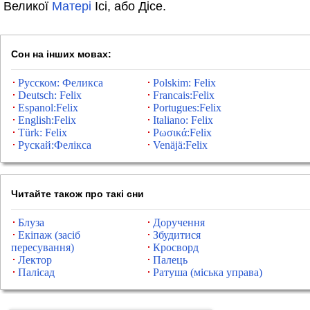
Великої
Матері
Ісі, або Дісе.
Сон на інших мовах:
Русском: Феликса
Polskim: Felix
Deutsch: Felix
Francais:Felix
Espanol:Felix
Portugues:Felix
English:Felix
Italiano: Felix
Türk: Felix
Ρωσικά:Felix
Рускай:Фелікса
Venäjä:Felix
Читайте також про такі сни
Блуза
Доручення
Екіпаж (засіб
Збудитися
пересування)
Кросворд
Лектор
Палець
Палісад
Ратуша (міська управа)