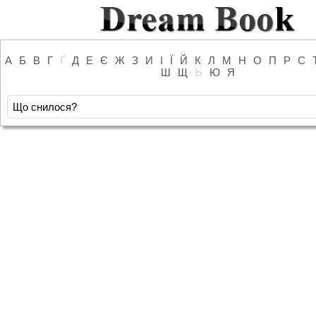
А
Б
В
Г
Ґ
Д
Е
Є
Ж
З
И
І
Ї
Й
К
Л
М
Н
О
П
Р
С
Ш
Щ
Ь
Ю
Я