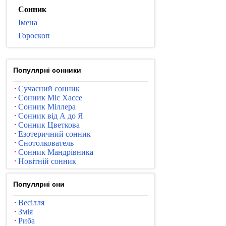
Сонник
Імена
Гороскоп
Популярні сонники
Сучасний сонник
Сонник Міс Хассе
Сонник Міллера
Сонник від А до Я
Сонник Цветкова
Езотеричний сонник
Снотолкователь
Сонник Мандрівника
Новітній сонник
Популярні сни
Весілля
Змія
Риба