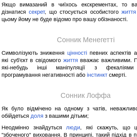
Якщо вимазаний в чиїхось екскрементах, то в
дізнатися
секрет
, що стосується особистого
життя
цьому йому не буде відомо про вашу обізнаності.
Сонник Менегетті
Символізують зниження
цінності
певних аспектів а
які суб'єкт в свідомого
життя
вважає важливими. П
які-небудь інші маніпуляції з фекалія
програмування негативності або
інстинкт
смерті.
Сонник Лоффа
Як було відмічено на одному з чатів, неважли
обійдеться
доля
з вашими дітьми;
Неодмінно знайдуться
люди
, які скажуть, що ц
"збоченого" виховання. В принципі, такий підхід в п