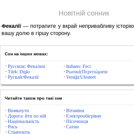
Новітній сонник
Фекалії
— потрапите у вкрай непривабливу історію,
вашу долю в гіршу сторону.
Сон на інших мовах:
Русском: Фекалии
Italiano: Feci
Türk: Dışkı
Ρωσικά:Περιττώματα
Рускай:Фекаліі
Venäjä:Ulosteet
Читайте також про такі сни
Вимкнути
Вітаміни
Дорога: йти по ній
Електрообігрівач
Національність
Пісочниця
Рись
Сатин
Страчують