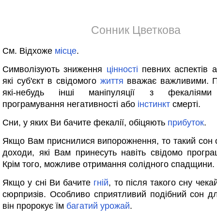
Сонник Цветкова
См. Відхоже
місце
.
Символізують зниження
цінності
певних аспектів а
які суб'єкт в свідомого
життя
вважає важливими. П
які-небудь інші маніпуляції з фекалія
програмування негативності або
інстинкт
смерті.
Сни, у яких Ви бачите фекалії, обіцяють
прибуток
.
Якщо Вам приснилися випорожнення, то такий сон 
доходи, які Вам принесуть навіть свідомо програш
Крім того, можливе отримання солідного спадщини.
Якщо у сні Ви бачите
гній
, то після такого сну чек
сюрпризів. Особливо сприятливий подібний сон д
він пророкує їм
багатий
урожай
.