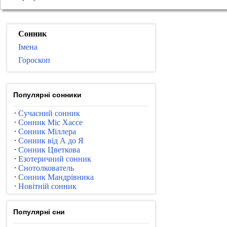
Сонник
Імена
Гороскоп
Популярні сонники
Сучасний сонник
Сонник Міс Хассе
Сонник Міллера
Сонник від А до Я
Сонник Цветкова
Езотеричний сонник
Снотолкователь
Сонник Мандрівника
Новітній сонник
Популярні сни