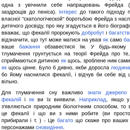
одна з увічнили себе напрацювань Фрейда (п
заздрощів до пеніса).
Інтерес
до такого підходу пі
власної "скатологіческой" боротьбою Фрейда з насл
дитячого досвіду, про яку згадується в його біограф
вважає, що фекалії пророкують
добробут
і
багатств
відзначити, що тут може матися на увазі
як
само
ба
ваше
бажання
обзавестися їм. У будь-якому 
тлумачення грунтується на теорії Фрейда про те
сприймаються дитиною
як
щось, зроблене ним самим
як
щось цінне. Було б дивно, якби доросла
людина
бо йому наснилися фекалії, і відчув би себе від ц
вільно.
Для тлумачення сну важливо
знати
джерело
фекалій
і
як
ви їх виявили.
Наприклад
, якщо у
з'являються природним біологічним способом, то в
це фекалії і що ви з ними робите (ви просто
прибирали і т. ) - Це
багато
що скаже про ваших 
персонажами
сновидіння
.