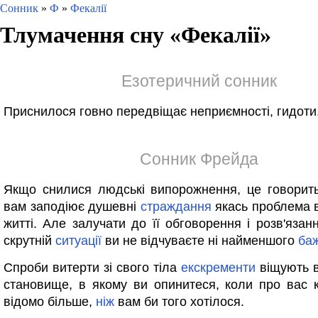
Сонник
»
Ф
»
Фекалії
Тлумачення сну «
Фекалії
»
Езотеричний сонник
Приснилося говно передвіщає неприємності, гидоти
Сонник Фрейда
Якщо снилися людські випорожнення, це говорит
вам заподіює душевні
страждання
якась проблема 
житті. Але залучати до її обговорення і розв'язан
скрутній
ситуації
ви не відчуваєте ні найменшого
ба
Спроби витерти зі свого тіла
екскременти
віщують в
становище, в якому ви опинитеся, коли про вас 
відомо більше,
ніж
вам би того хотілося.