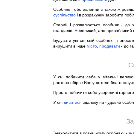
Особняк , обставлений з такою ж розкіш
суспільство
і в розрахунку заробити побі
Старий і розвалюється особняк - до х
скандалів. Невеликий, але привабливий 
Будувати уві сні свій особняк - понесе
вирушити в інше
місто
,
продавати
- до г
С
У сні побачити себе у вітальні велик
раптово обірве Вашу дотоле благополу
Просто побачити себе усередині гарного
У сні
дивитися
здалеку на чудовий особн
За
Знаходитися в розкішному особняку -
зн