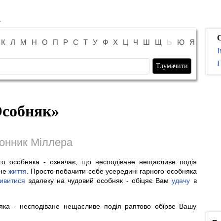
К
Л
М
Н
О
П
Р
С
Т
У
Ф
Х
Ц
Ч
Ш
Щ
Ь
Ю
Я
І
Г
собняк
»
онник Міллера
ого особняка - означає, що несподіване нещасливе подія
чне
життя
. Просто побачити себе усередині гарного особняка
ивитися
здалеку на чудовий особняк - обіцяє Вам
удачу
в
няка - несподіване нещасливе подія раптово обірве Вашу