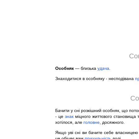
Со
Особняк
— близька
удача
.
Знаходитися в особняку - несподівана
п
Со
Бачити у сні розкішний особняк, що пот
- це
знак
міцного життєвого становища 
хотілося, але
головне
, досяжного.
Якщо уві сні ви бачите себе власницею
це обіцяє вам
прихильність
долі.