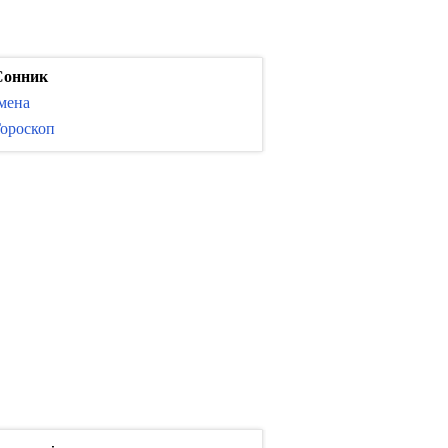
Сонник
мена
ороскоп