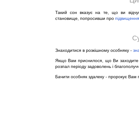
Ци
Такий сон вказує на те, що ви відчув
становище, попросивши про
підвищенн
С
Знаходитися в розкішному особняку -
зн
Якщо Вам приснилося, що Ви заходите 
розпал періоду задоволень і благополу
Бачити особняк здалеку - пророкує Вам