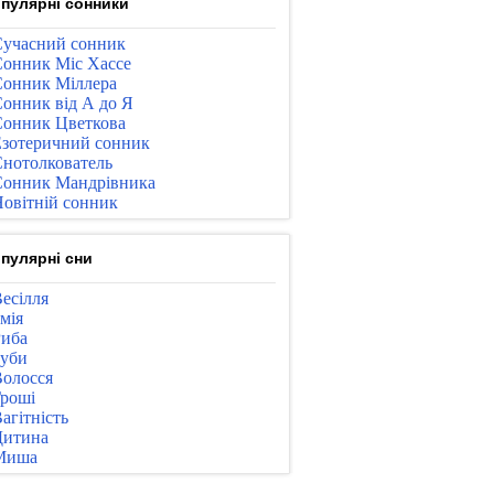
пулярні сонники
учасний сонник
онник Міс Хассе
онник Міллера
онник від А до Я
онник Цветкова
зотеричний сонник
нотолкователь
онник Мандрівника
овітній сонник
пулярні сни
есілля
мія
иба
уби
олосся
роші
агітність
Дитина
Миша