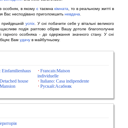
в особняк, в якому
є
таємна
кімната
, то в реальному житті в
ччя Вас несподівано приголомшить
невдача
.
м прийдешній
успіх
. У сні побачити себе у вітальні великого
ещасливе подія раптово обірве Вашу дотоле благополучне
і гарного особняка - до одержання значного стану. У сні
обіцяє Вам
удачу
в майбутньому.
 Einfamilienhaus
Francais:Maison
individuelle
:Detached house
Italiano: Casa indipendente
Mansion
Рускай:Асабняк
ериторія