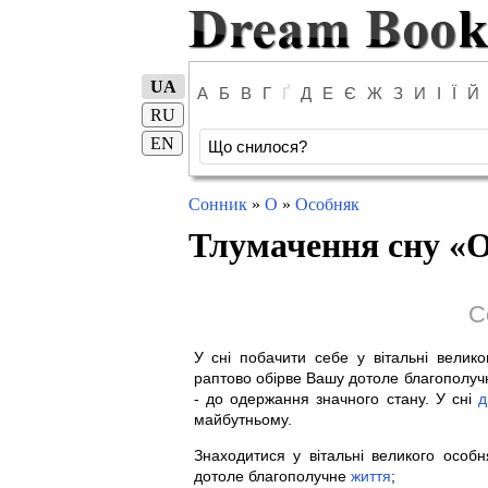
UA
А
Б
В
Г
Ґ
Д
Е
Є
Ж
З
И
І
Ї
Й
RU
EN
Сонник
»
О
»
Особняк
Тлумачення сну «
О
С
У сні побачити себе у вітальні велик
раптово обірве Вашу дотоле благополу
- до одержання значного стану. У сні
д
майбутньому.
Знаходитися у вітальні великого особ
дотоле благополучне
життя
;