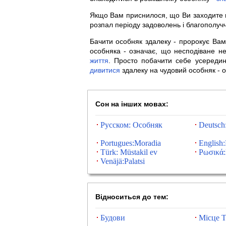
Якщо Вам приснилося, що Ви заходите 
розпал періоду задоволень і благополу
Бачити особняк здалеку - пророкує Ва
особняка - означає, що несподіване н
життя
. Просто побачити себе усередин
дивитися
здалеку на чудовий особняк - 
Сон на інших мовах:
Русском: Особняк
Deutsch:
Portugues:Moradia
English
Türk: Müstakil ev
Ρωσικά:
Venäjä:Palatsi
Відноситься до тем:
Будови
Місце Т