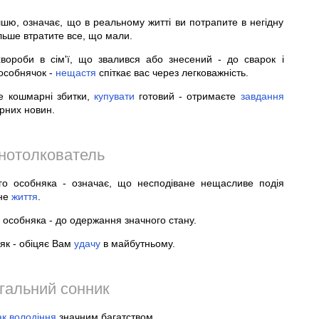
шю, означає, що в реальному житті ви потрапите в негідну
льше втратите все, що мали.
вороби в сім'ї, що звалився або знесений - до сварок і
особнячок -
нещастя
спіткає вас через легковажність.
те кошмарні збитки,
купувати
готовий - отримаєте
завдання
арних новин.
нотолкователь
ого особняка - означає, що несподіване нещасливе подія
чне
життя
.
 особняка - до одержання значного стану.
як - обіцяє Вам
удачу
в майбутньому.
гальний сонник
ак
володіння
значним багатством.