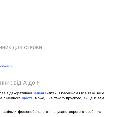
нник для стерви
рибуток
.
нник від А до Я
опає в декоративної
зелені
і квітах, з басейном і все таке інше
та сімейного
щастя
, може, і не такого прудкого,
як
це б вам
 настільки фешенебельного і нечувано дорогого особняка -