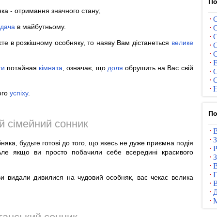
По
ка - отримання значного стану;
С
удача
в майбутньому.
С
С
е в розкішному особняку, то наяву Вам дістанеться
велике
С
С
Е
ти
потайная
кімната
, означає, що
доля
обрушить на Вас свій
С
С
Н
ого
успіху
.
По
й сімейний сонник
В
З
няка, будьте готові до того, що якесь не дуже приємна подія
Р
Але якщо ви просто побачили себе всередині красивого
З
В
Г
ви видали дивилися на чудовий особняк, вас чекає велика
В