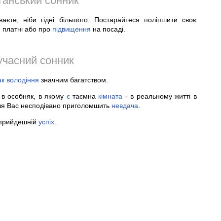
ганський сонник
аєте, ніби гідні більшого. Постарайтеся поліпшити своє
я
платні або про
підвищення
на посаді.
учасний сонник
ак
володіння
значним багатством.
в особняк, в якому
є
таємна
кімната
- в реальному житті в
ччя Вас несподівано приголомшить
невдача
.
 прийдешній
успіх
.