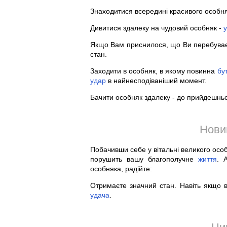
Знаходитися всередині красивого особня
Дивитися здалеку на чудовий особняк -
Якщо Вам приснилося, що Ви перебуваєт
стан.
Заходити в особняк, в якому повинна
бу
удар
в найнесподіваніший момент.
Бачити особняк здалеку - до прийдешнь
Нови
Побачивши себе у вітальні великого особ
порушить вашу благополучне
життя
. 
особняка, радійте:
Отримаєте значний стан. Навіть якщо 
удача
.