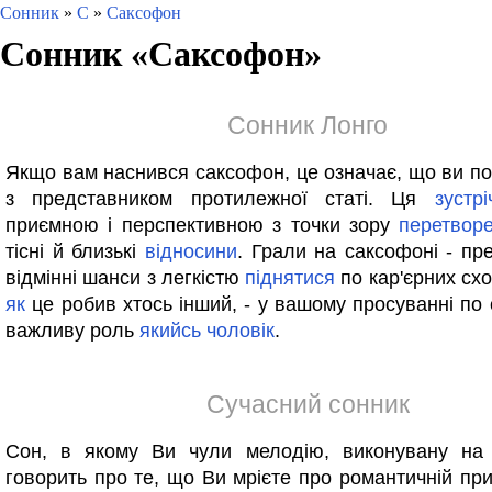
Сонник
»
С
»
Саксофон
Сонник «
Саксофон
»
Сонник Лонго
Якщо вам наснився саксофон, це означає, що ви п
з представником протилежної статі. Ця
зустрі
приємною і перспективною з точки зору
перетвор
тісні й близькі
відносини
. Грали на саксофоні - пр
відмінні шанси з легкістю
піднятися
по кар'єрних схо
як
це робив хтось інший, - у вашому просуванні по 
важливу роль
якийсь
чоловік
.
Сучасний сонник
Сон, в якому Ви чули мелодію, виконувану на 
говорить про те, що Ви мрієте про романтичній при