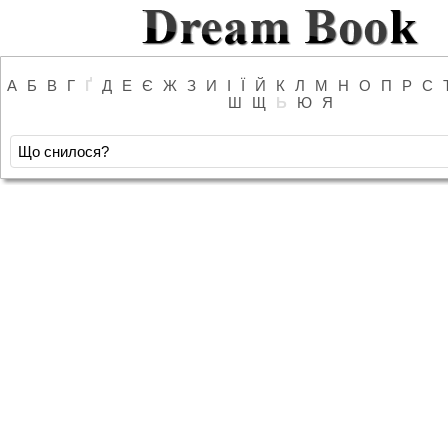
А
Б
В
Г
Ґ
Д
Е
Є
Ж
З
И
І
Ї
Й
К
Л
М
Н
О
П
Р
С
Ш
Щ
Ь
Ю
Я