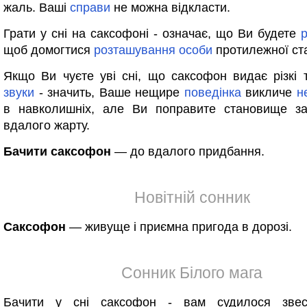
жаль. Ваші
справи
не можна відкласти.
Грати у сні на саксофоні - означає, що Ви будете
щоб домогтися
розташування
особи
протилежної ста
Якщо Ви чуєте уві сні, що саксофон видає різкі 
звуки
- значить, Ваше нещире
поведінка
викличе
н
в навколишніх, але Ви поправите становище з
вдалого жарту.
Бачити саксофон
— до вдалого придбання.
Новітній сонник
Саксофон
— живуще і приємна пригода в дорозі.
Сонник Білого мага
Бачити у сні саксофон - вам судилося звес