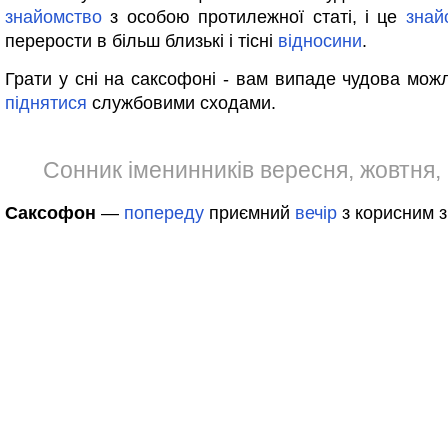
знайомство
з особою протилежної статі, і це
знай
перерости в більш близькі і тісні
відносини
.
Грати у сні на саксофоні - вам випаде чудова можл
піднятися
службовими сходами.
Сонник іменинників вересня, жовтня,
Саксофон
—
попереду
приємний
вечір
з корисним 