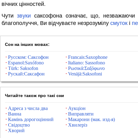
вічних цінностей.
Чути
звуки
саксофона означає, що, незважаючи 
благополуччя, Ви відчуваєте незрозумілу
смуток
і
пе
Сон на інших мовах:
Русском: Саксофон
Francais:Saxophone
Espanol:Saxófono
Italiano: Sassofono
Türk: Saksofon
Ρωσικά:Σαξόφωνο
Рускай:Саксафон
Venäjä:Saksofoni
Читайте також про такі сни
Адреса з числа два
Аукціон
Ванна
Виправляти
Камінь дорогоцінний
Макарони (мак. изд-я)
Свідоцтво
Хвилеріз
Хворий