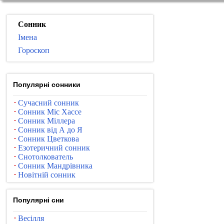
Сонник
Імена
Гороскоп
Популярні сонники
Сучасний сонник
Сонник Міс Хассе
Сонник Міллера
Сонник від А до Я
Сонник Цветкова
Езотеричний сонник
Снотолкователь
Сонник Мандрівника
Новітній сонник
Популярні сни
Весілля