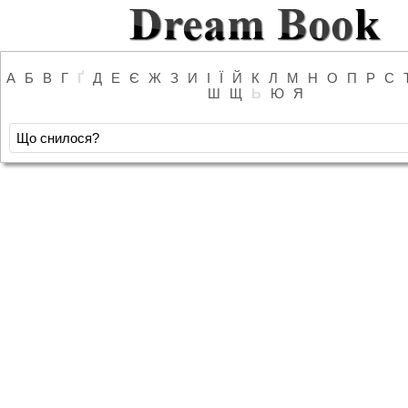
А
Б
В
Г
Ґ
Д
Е
Є
Ж
З
И
І
Ї
Й
К
Л
М
Н
О
П
Р
С
Ш
Щ
Ь
Ю
Я