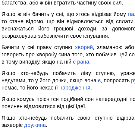
багатства, або ж він втратить частину своїх сил.
Якщо ж він бачить у сні, що хтось відрізає йому
па
то стане відомо, що він відмовляється від сплати
виснажаться його грошові доходи, за допомог
розраховував забезпечити своє існування.
Бачити у сні праву ступню
хворий
, зламаною або
говорить про хворобу сина того, хто побачив цей со
в тому випадку, якщо на ній
є
рана
.
Якщо хто-небудь побачить ліву ступню, ура
недугами, то у його дочки, якщо вона
є
, попросять
р
немає, то його чекає її
народження
.
Якщо комусь пріснітcя подібний сон напередодні по
повинен відмовитися від цієї ідеї.
Якщо хто-небудь побачить свою ступню відірва
захворіє
дружина
.