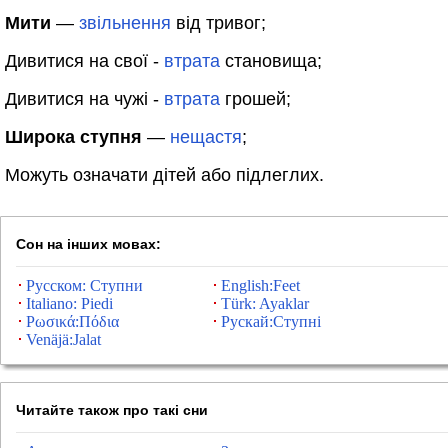
Мити
—
звільнення
від тривог;
Дивитися на свої -
втрата
становища;
Дивитися на чужі -
втрата
грошей;
Широка ступня
—
нещастя
;
Можуть означати дітей або підлеглих.
Сон на інших мовах:
Русском: Ступни
English:Feet
Italiano: Piedi
Türk: Ayaklar
Ρωσικά:Πόδια
Рускай:Ступні
Venäjä:Jalat
Читайте також про такі сни