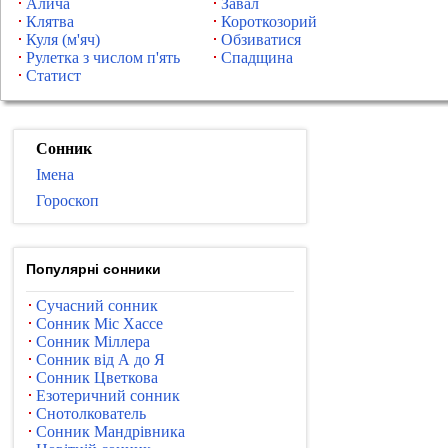
Алича
Завал
Клятва
Короткозорий
Куля (м'яч)
Обзиватися
Рулетка з числом п'ять
Спадщина
Статист
Сонник
Імена
Гороскоп
Популярні сонники
Сучасний сонник
Сонник Міс Хассе
Сонник Міллера
Сонник від А до Я
Сонник Цветкова
Езотеричний сонник
Снотолкователь
Сонник Мандрівника