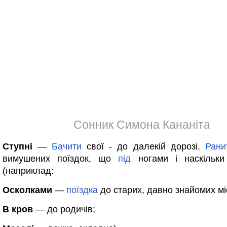
Сонник Симона Кананіта
Ступні
—
Бачити
свої - до далекій дорозі.
Рани
вимушених поїздок, що
під
ногами і наскільк
(наприклад:
Осколками
—
поїздка
до старих, давно знайомих мі
В кров
— до родичів;