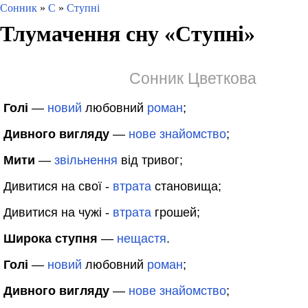
Сонник
»
С
»
Ступні
Тлумачення сну «
Ступні
»
Сонник Цветкова
Голі
—
новий
любовний
роман
;
Дивного вигляду
—
нове
знайомство
;
Мити
—
звільнення
від тривог;
Дивитися на свої -
втрата
становища;
Дивитися на чужі -
втрата
грошей;
Широка ступня
—
нещастя
.
Голі
—
новий
любовний
роман
;
Дивного вигляду
—
нове
знайомство
;