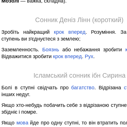
Мозолі
— важка, складна).
Сонник Деніз Лінн (короткий)
Зробіть найкращий
крок
вперед
. Розуміння. З
ступень ви з'єднуєтеся з землею;
Заземленность.
Боязнь
або небажання зробити
Відважитися зробити
крок
вперед
.
Рух
.
Ісламський сонник ібн Сирина
Болі в ступні свідчать про
багатство
. Відрізана
с
інших недуг.
Якщо хто-небудь побачить себе з відрізаною ступне
збідніє і помре.
Якщо
мова
йде про одну ступні, то він втратить по