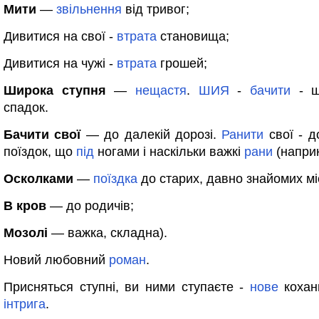
Мити
—
звільнення
від тривог;
Дивитися на свої -
втрата
становища;
Дивитися на чужі -
втрата
грошей;
Широка ступня
—
нещастя
.
ШИЯ
-
бачити
- ш
спадок.
Бачити свої
— до далекій дорозі.
Ранити
свої - 
поїздок, що
під
ногами і наскільки важкі
рани
(напри
Осколками
—
поїздка
до старих, давно знайомих мі
В кров
— до родичів;
Мозолі
— важка, складна).
Новий любовний
роман
.
Присняться ступні, ви ними ступаєте -
нове
кохан
інтрига
.