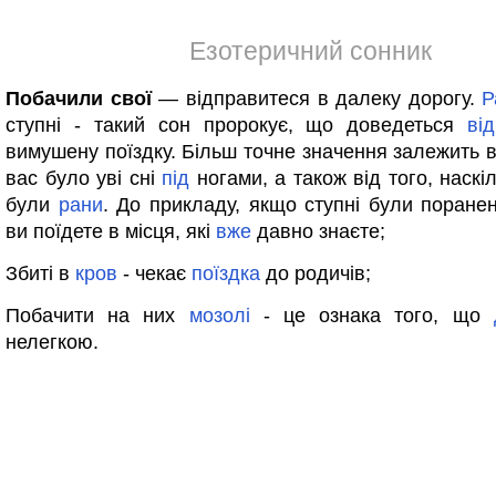
Езотеричний сонник
Побачили свої
— відправитеся в далеку дорогу.
Р
ступні - такий сон пророкує, що доведеться
ві
вимушену поїздку. Більш точне значення залежить в
вас було уві сні
під
ногами, а також від того, наскі
були
рани
. До прикладу, якщо ступні були поранен
ви поїдете в місця, які
вже
давно знаєте;
Збиті в
кров
- чекає
поїздка
до родичів;
Побачити на них
мозолі
- це ознака того, що
нелегкою.