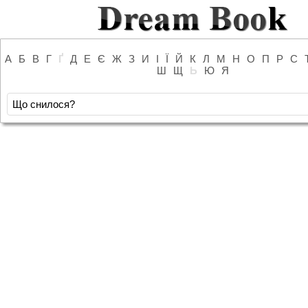
А
Б
В
Г
Ґ
Д
Е
Є
Ж
З
И
І
Ї
Й
К
Л
М
Н
О
П
Р
С
Ш
Щ
Ь
Ю
Я