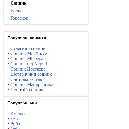
Сонник
Імена
Гороскоп
Популярні сонники
Сучасний сонник
Сонник Міс Хассе
Сонник Міллера
Сонник від А до Я
Сонник Цветкова
Езотеричний сонник
Снотолкователь
Сонник Мандрівника
Новітній сонник
Популярні сни
Весілля
Змія
Риба
Зуби