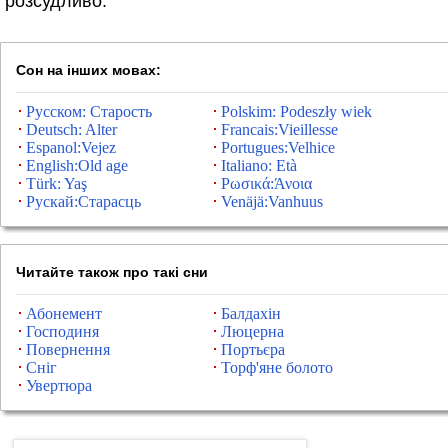
розсудливо.
Сон на інших мовах:
Русском: Старость
Polskim: Podeszły wiek
Deutsch: Alter
Francais:Vieillesse
Espanol:Vejez
Portugues:Velhice
English:Old age
Italiano: Età
Türk: Yaş
Ρωσικά:Άνοια
Рускай:Старасць
Venäjä:Vanhuus
Читайте також про такі сни
Абонемент
Балдахін
Господиня
Люцерна
Повернення
Портьєра
Сніг
Торф'яне болото
Увертюра