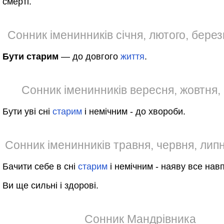
смерті.
Сонник іменинників січня, лютого, березн
Бути старим
— до довгого
життя
.
Сонник іменинників вересня, жовтня,
Бути уві сні
старим
і немічним - до хвороби.
Сонник іменинників травня, червня, лип
Бачити себе в сні
старим
і немічним - наяву все нав
Ви ще сильні і здорові.
Сонник Мандрівника