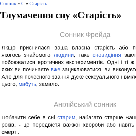
Сонник
»
С
»
Старість
Тлумачення сну «
Старість
»
Сонник Фрейда
Якщо приснилася ваша власна старість або 
якогось знайомого
людини
, таке
сновидіння
закл
побоюватися еротичних експериментів. Одні і ті ж
яких ви починаєте
вже
зациклюватися, ви виконуєт
Але для почесного звання дуже сексуального і вміл
цього,
мабуть
, замало.
Англійський сонник
Побачити себе в сні
старим
, набагато старше Ва
років, - це передвістя важкої хвороби або навіть
смерті.