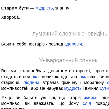
Старим бути
—
мудрість
, знання;
Хвороба.
Тлумачний словник сновидінь
Бачити себе постарів - розлад
здоров'я
.
Універсальний сонник
Всі ми коли-небудь досягнемо старості, прос
входять в цей
вік
з великою гідністю,
ніж
інші - ви 
старіючи,
людина
втрачає фізичну і моральну
можливостей, або він набуває
мудрість
і вміння
бути
Якщо ви бачите уві сні, що старіє
якийсь
інш
можливо, ви вважаєте, що йому
слід
поводи