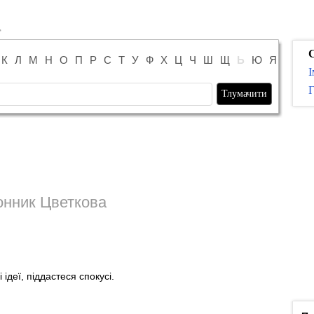
К
Л
М
Н
О
П
Р
С
Т
У
Ф
Х
Ц
Ч
Ш
Щ
Ь
Ю
Я
І
Г
нник Цветкова
 ідеї, піддастеся спокусі.