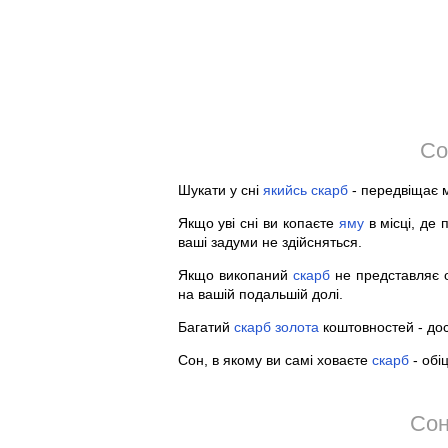
Со
Шукати у сні
якийсь
скарб
- передвіщає 
Якщо уві сні ви копаєте
яму
в місці, де
ваші задуми не здійсняться.
Якщо викопаний
скарб
не представляє 
на вашій подальшій долі.
Багатий
скарб
золота
коштовностей - дос
Сон, в якому ви самі ховаєте
скарб
- обі
Сон