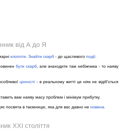
нник від А до Я
марні
клопоти
.
Знайти
скарб
- до щасливого
події
.
 повинен
бути
скарб
, але знаходите там небіжчика - то наяву
особливої
цінності
- в реальному житті це ніяк не відіб'ється
тавить вам наяву масу проблем і мінімум прибутку.
цяє посвята в таємницю, яка для вас давно не
новина
.
ник XXI століття