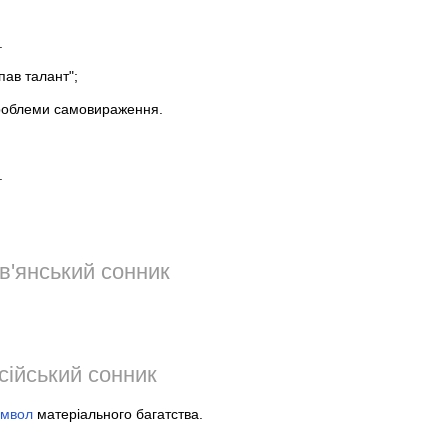
.
пав талант";
облеми самовираження.
.
в'янський сонник
сійський сонник
имвол
матеріального багатства.