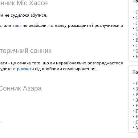
По
нник Міс Хассе
С
им не судилося збутися.
С
С
ь, але
так
і не знайшли, то наяву розсварити і розлучитеся з
С
С
Е
С
теричний сонник
С
Н
ати - це ознака того, що ви нераціонально розпоряджаєтеся
будете
страждати
від проблеми самовираження.
По
В
Сонник Азара
З
Р
З
В
Г
В
.