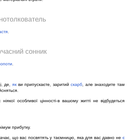
нотолкователь
астя
.
учасний сонник
лопоти
.
і, де,
як
ви припускаєте, заритий
скарб
, але знаходите там
йсняться.
ніякої особливої цінності-в вашому житті не відбудеться
німум прибутку.
ачає, що вас посвятять у таємницю, яка для вас давно не
є