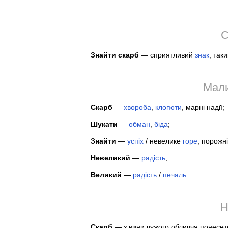
С
Знайти скарб
— сприятливий
знак
, так
Мали
Скарб
—
хвороба
,
клопоти
, марні надії;
Шукати
—
обман
,
біда
;
Знайти
—
успіх
/ невелике
горе
, порожні 
Невеликий
—
радість
;
Великий
—
радість
/
печаль
.
Н
Скарб
— з вини чужого обличчя понесете