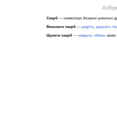
Азбук
Скарб
— символізує безцінні унікальні ід
Викопати скарб
—
радість
,
здоров'я
,
ба
Шукати скарб
—
невдача
,
обман
, важкі