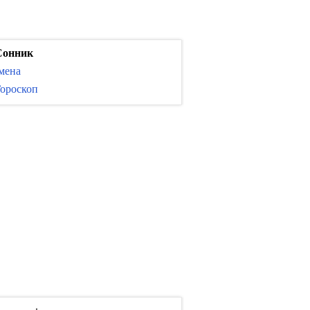
Сонник
мена
ороскоп