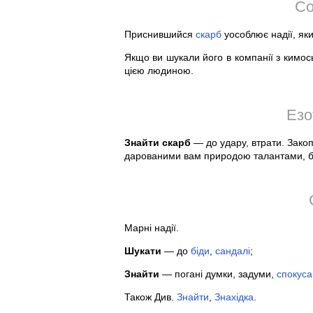
Со
Приснившийся
скарб
уособлює надії, як
Якщо ви шукали його в компанії з кимос
цією людиною.
Езо
Знайти скарб
— до удару, втрати. Закоп
дарованими вам природою талантами, 
Марні надії.
Шукати
— до
біди
,
сандалі
;
Знайти
— погані думки, задуми,
спокуса
Також Див.
Знайти
,
Знахідка
.