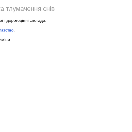
а тлумачення снів
еї і дорогоцінні спогади.
гатство
.
 зміни.