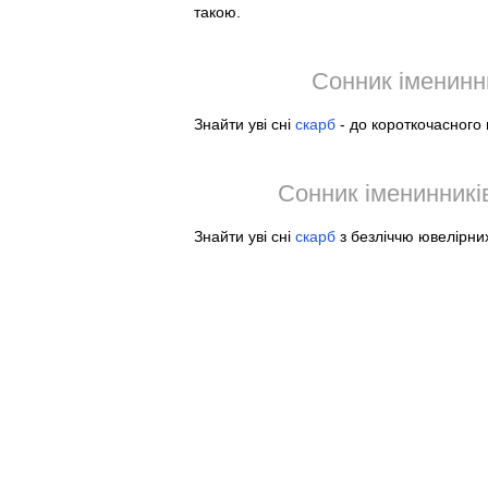
такою.
Сонник іменинни
Знайти уві сні
скарб
- до короткочасного
Сонник іменинників
Знайти уві сні
скарб
з безліччю ювелірних