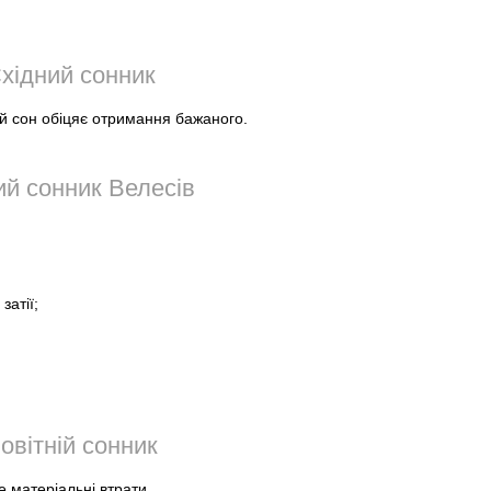
хідний сонник
ий сон обіцяє отримання бажаного.
й сонник Велесів
затії;
овітній сонник
 матеріальні втрати.