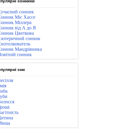
пулярні сонники
учасний сонник
онник Міс Хассе
онник Міллера
онник від А до Я
онник Цветкова
зотеричний сонник
нотолкователь
онник Мандрівника
овітній сонник
пулярні сни
есілля
мія
иба
уби
олосся
роші
агітність
Дитина
Миша