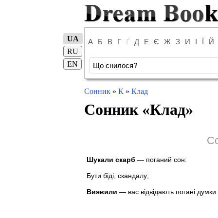
UA
А
Б
В
Г
Ґ
Д
Е
Є
Ж
З
И
І
Ї
Й
RU
EN
Сонник
»
К
»
Клад
Сонник «
Клад
»
Со
Шукали скарб
— поганий сон:
Бути біді, скандалу;
Виявили
— вас відвідають погані думки і