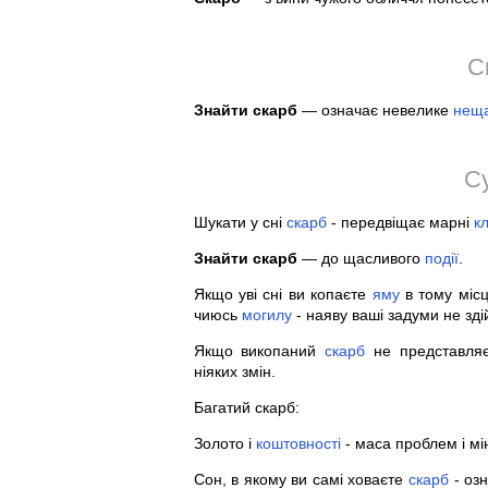
С
Знайти скарб
— означає невелике
нещ
С
Шукати у сні
скарб
- передвіщає марні
к
Знайти скарб
— до щасливого
події
.
Якщо уві сні ви копаєте
яму
в тому місц
чиюсь
могилу
- наяву ваші задуми не зді
Якщо викопаний
скарб
не представляє 
ніяких змін.
Багатий скарб:
Золото і
коштовності
- маса проблем і мі
Сон, в якому ви самі ховаєте
скарб
- озн