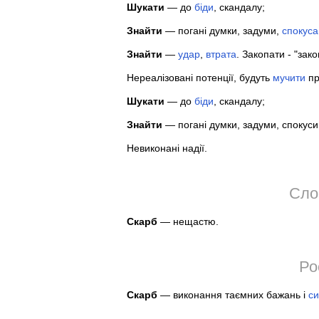
Шукати
— до
біди
, скандалу;
Знайти
— погані думки, задуми,
спокуса
Знайти
—
удар
,
втрата
. Закопати - "зако
Нереалізовані потенції, будуть
мучити
пр
Шукати
— до
біди
, скандалу;
Знайти
— погані думки, задуми, спокуси
Невиконані надії.
Сло
Скарб
— нещастю.
Ро
Скарб
— виконання таємних бажань і
с