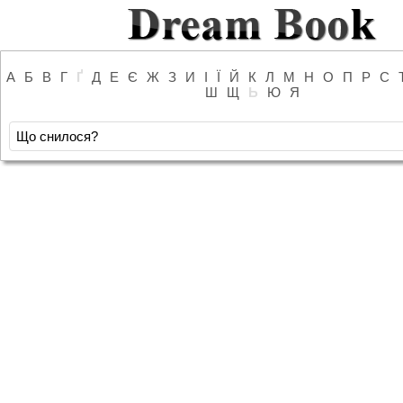
А
Б
В
Г
Ґ
Д
Е
Є
Ж
З
И
І
Ї
Й
К
Л
М
Н
О
П
Р
С
Ш
Щ
Ь
Ю
Я