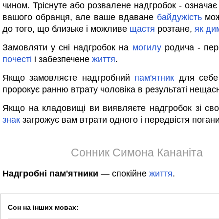
чином. Тріснуте або розвалене надгробок - означа
вашого обранця, але ваше вдаване
байдужість
мож
до того, що близьке і можливе
щастя
розтане,
як
ди
Замовляти у сні надгробок на
могилу
родича - пер
почесті
і забезпечене
життя
.
Якщо замовляєте надгробний
пам'ятник
для себе 
пророкує ранню втрату чоловіка в результаті нещас
Якщо на кладовищі ви виявляєте надгробок зі свої
знак
загрожує вам втрати одного і передвістя поган
Сонник Симона Кананіта
Надгробні пам'ятники
— спокійне
життя
.
Сон на інших мовах: