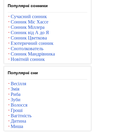
Популярні сонники
Сучасний сонник
Сонник Міс Хассе
Сонник Міллера
Сонник від А до Я
Сонник Цветкова
Езотеричний сонник
Снотолкователь
Сонник Мандрівника
Новітній сонник
Популярні сни
Весілля
Змія
Риба
Зуби
Волосся
Гроші
Вагітність
Дитина
Миша