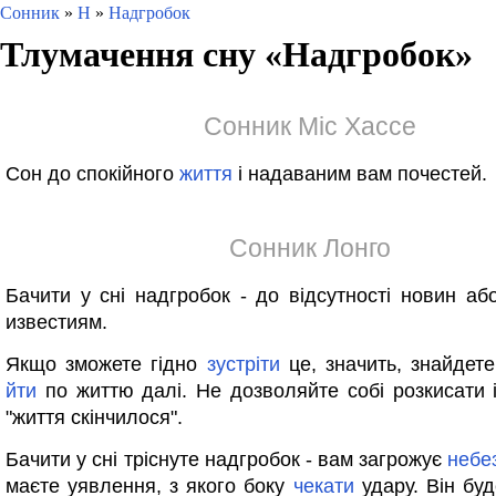
Сонник
»
Н
»
Надгробок
Тлумачення сну «
Надгробок
»
Сонник Міс Хассе
Сон до спокійного
життя
і надаваним вам почестей.
Сонник Лонго
Бачити у сні надгробок - до відсутності новин аб
известиям.
Якщо зможете гідно
зустріти
це, значить, знайдет
йти
по життю далі. Не дозволяйте собі розкисати 
"життя скінчилося".
Бачити у сні тріснуте надгробок - вам загрожує
небе
маєте уявлення, з якого боку
чекати
удару. Він буд