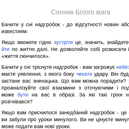
Сонник Білого мага
Бачити у сні надгробок - до відсутності новин аб
известиям.
Якщо зможете гідно
зустріти
це, значить, знайдет
йти
по життю далі. Не дозволяйте собі розкисати 
«життя скінчилося».
Бачити у сні тріснуте надгробок - вам загрожує
небе
маєте уявлення, з якого боку
чекати
удару. Він буд
застане вас зненацька. Що вам можна порадити?
проаналізуйте свої взаємини з оточуючими і по
може
бути
на вас в образі. За які такі гріхи 
розгнівався?
Якщо вам приснилося занедбаний надгробок - це 
ви забули про уроки минулого. Ви не цінуєте минул
може подати вам нові уроки.