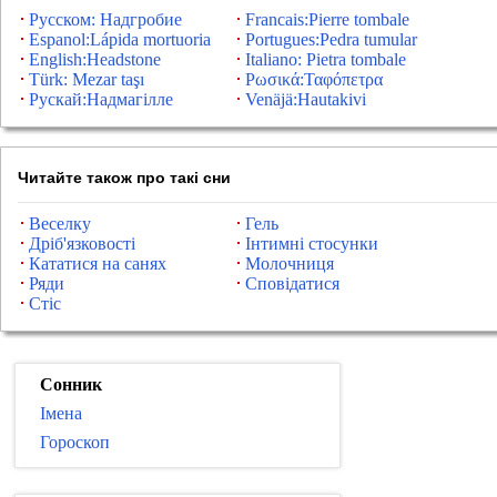
Русском: Надгробие
Francais:Pierre tombale
Espanol:Lápida mortuoria
Portugues:Pedra tumular
English:Headstone
Italiano: Pietra tombale
Türk: Mezar taşı
Ρωσικά:Ταφόπετρα
Рускай:Надмагілле
Venäjä:Hautakivi
Читайте також про такі сни
Веселку
Гель
Дріб'язковості
Інтимні стосунки
Кататися на санях
Молочниця
Ряди
Сповідатися
Стіс
Сонник
Імена
Гороскоп