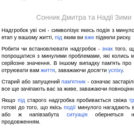
Сонник Дмитра та Надії Зими
Надгробок уві сні - символізує якесь подія з минул
етап у вашому житті,
під
яким ви
вже
підвели риску.
Робити чи встановлювати надгробок -
знак
того, щ
попрощатися з минулими проблемами, які колись 
серйозне значення. В іншому випадку пам'ять про
отруювати вам
життя
, заважаючи досягти
успіху
.
Старий або запущений
пам'ятник
- означає застарілі
все ще зачіпають вас за живе, заважаючи повноцін
Якщо
під
старого надгробка пробивається свіжа
т
готові до того, що якісь
події
минулого нагадають в
або ж напівзабута
ситуація
обернеться не
продовженням.