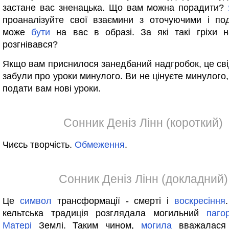
застане вас зненацька. Що вам можна порадити?
проаналізуйте свої взаємини з оточуючими і по
може
бути
на вас в образі. За які такі гріхи 
розгнівався?
Якщо вам приснилося занедбаний надгробок, це сві
забули про уроки минулого. Ви не цінуєте минулого
подати вам нові уроки.
Сонник Деніз Лінн (короткий)
Чиєсь творчість.
Обмеження
.
Сонник Деніз Лінн (докладний)
Це
символ
трансформації - смерті і
воскресіння
кельтська традиція розглядала могильний
паго
Матері
Землі. Таким чином,
могила
вважалася 