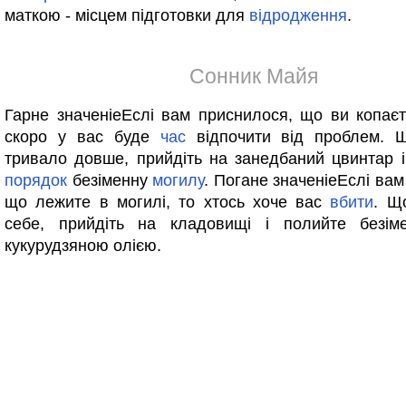
маткою - місцем підготовки для
відродження
.
Сонник Майя
Гарне значеніеЕслі вам приснилося, що ви копає
скоро у вас буде
час
відпочити від проблем.
тривало довше, прийдіть на занедбаний цвинтар і
порядок
безіменну
могилу
. Погане значеніеЕслі вам
що лежите в могилі, то хтось хоче вас
вбити
. Щ
себе, прийдіть на кладовищі і полийте безі
кукурудзяною олією.