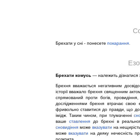
Со
Брехати у сні - понесете
покарання
.
Езо
Брехати комусь
— належить дізнатися ж
Брехня вважається негативним досвід
історії вважало брехня священним актом
спрямований проти богів, провидіння,
дослідженнями брехня втрачає свою 
фривольно ставитися до правди, що до
імідж. Таким чином, при тлумаченні
сн
ваше
ставлення
до брехні в реально
сновидіння
може
вказувати
на нещирість
може
вказувати
на деяку нечесність при
розкрита.