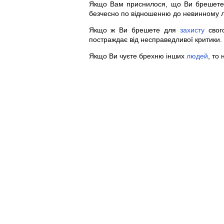
Якщо Вам приснилося, що Ви бреше
безчесно по відношенню до невинному л
Якщо ж Ви брешете для
захисту
свого
постраждає від несправедливої критики.
Якщо Ви чуєте брехню інших
людей
, то