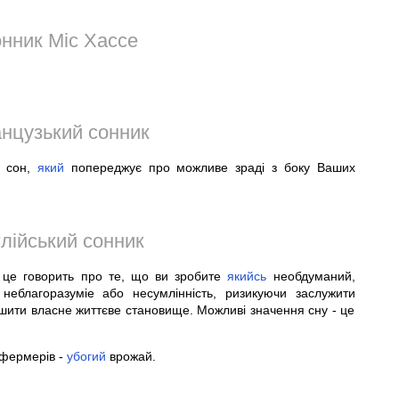
нник Міс Хассе
нцузький сонник
- сон,
який
попереджує про можливе зраді з боку Ваших
лійський сонник
 це говорить про те, що ви зробите
якийсь
необдуманий,
 неблагоразуміе або несумлінність, ризикуючи заслужити
шити власне життєве становище. Можливі значення сну - це
 фермерів -
убогий
врожай.