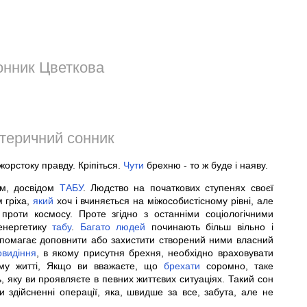
нник Цветкова
теричний сонник
орстоку правду. Кріпіться.
Чути
брехню - то ж буде і наяву.
ом, досвідом
ТАБУ
. Людство на початкових ступенях своєї
 гріха,
який
хоч і вчиняється на міжособистісному рівні, але
 проти космосу. Проте згідно з останніми соціологічними
енергетику
табу
.
Багато
людей
починають більш вільно і
помагає доповнити або захистити створений ними власний
овидіння
, в якому присутня брехня, необхідно враховувати
му житті, Якщо ви вважаєте, що
брехати
соромно, таке
, яку ви проявляєте в певних життєвих ситуаціях. Такий сон
 здійсненні операції, яка, швидше за все, забута, але не