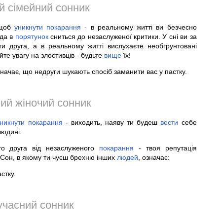
й сімейний сонник
 щоб
уникнути
покарання
- в реальному житті ви безчесно
вда в
порятунок
сниться до незаслуженої критики. У сні ви за
и друга, а в реальному житті вислухаєте необгрунтовані
те увагу на злостивців - будьте
вище
їх!
начає, що недруги шукають спосіб заманити вас у пастку.
ий жіночий сонник
никнути
покарання
- виходить, наяву ти будеш
вести
себе
юдині.
о друга від незаслуженого
покарання
- твоя репутація
 Сон, в якому ти чуєш брехню інших
людей
, означає:
стку.
учасний сонник