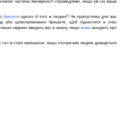
еликою часткою ймовірності справедливо, якщо уві сні ваша
то
брехати
одного й того ж людині? Чи припустима для вас
ду або цілеспрямовано брешете, щоб піднестися в очах
олишні свідомо вводять вас в оману, якщо
мова
заходить про
є «я» в стані замішання, якщо оточуючим людям доведеться