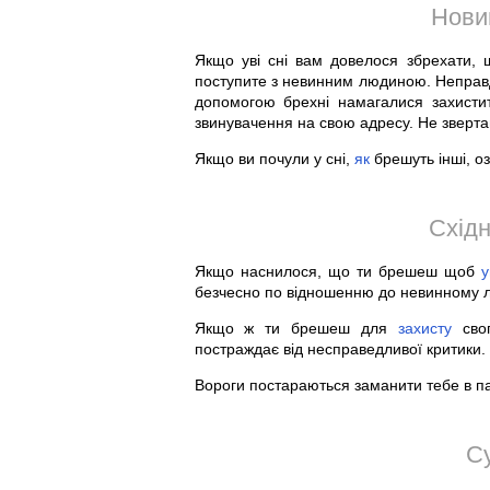
Нови
Якщо уві сні вам довелося збрехати,
поступите з невинним людиною. Непра
допомогою брехні намагалися захистит
звинувачення на свою адресу. Не звертай
Якщо ви почули у сні,
як
брешуть інші, оз
Східн
Якщо наснилося, що ти брешеш щоб
у
безчесно по відношенню до невинному л
Якщо ж ти брешеш для
захисту
свог
постраждає від несправедливої критики.
Вороги постараються заманити тебе в па
С