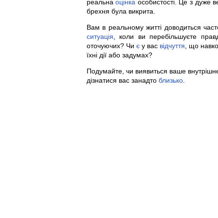
реальна
оцінка
особистості. Це з дуже в
брехня була викрита.
Вам в реальному житті доводиться час
ситуація
, коли ви перебільшуєте прав
оточуючих? Чи
є
у вас
відчуття
, що навк
їхні дії або задумах?
Подумайте, чи виявиться ваше внутрішн
дізнатися вас занадто
близько
.