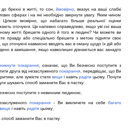
до брехні в житті, то сон,
ймовірно
, вказує на ваші слабкі
тєвих сферах і на які необхідно звернути увагу. Яким чином
. Цілком імовірно, що набагато більше реальної оцінки
ають оточуючі. Це напевно справедливо, якщо уві сні ваша
ьному житті брешете одного й того ж людині? Чи можете ви
єте правду або спеціально брешете з метою підняти своє
, що оточуючі навмисно вводять вас в оману щодо їх дій або
дено в замішання, якщо навколишні дізнаються вас занадто
никнути
покарання
, означає, що Ви безчесно поступите з
тити друга від незаслуженого
покарання
, передвіщає, що Ви
ритики, але зумієте стати
вище
і навіть
радіти
цьому. Почути
руги шукають спосіб заманити Вас в пастку.
езчесно поступите з невинним людиною;
езаслуженого
покарання
- Ви викличете на себе
багато
вище
і навіть
радіти
цьому;
 спосіб заманити Вас в пастку.