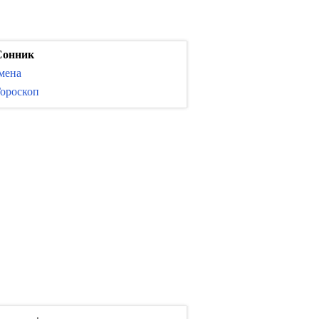
Сонник
мена
ороскоп