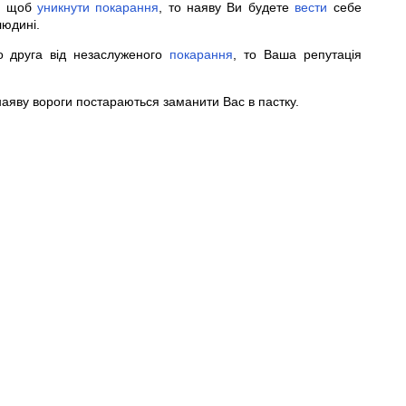
те щоб
уникнути
покарання
, то наяву Ви будете
вести
себе
юдині.
 друга від незаслуженого
покарання
, то Ваша репутація
 наяву вороги постараються заманити Вас в пастку.