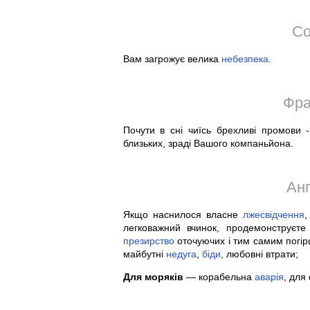
Со
Вам загрожує велика
небезпека
.
Фра
Почути в сні чиїсь брехливі промови 
близьких, зраді Вашого компаньйона.
Анг
Якщо наснилося власне
лжесвідчення
,
легковажний вчинок, продемонструєте
презирство
оточуючих і тим самим погір
майбутні
недуга
,
біди
, любовні втрати;
Для моряків
— корабельна
аварія
, для