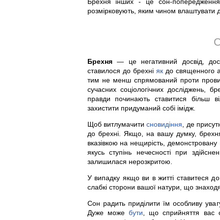
Брехня інших - це сон-попередження
розмірковують, яким чином влаштувати д
С
Брехня
— це негативний досвід, до
ставилося до брехні
як
до священного ак
тим не менш спрямований проти провид
сучасних соціологічних досліджень, б
правди починають ставитися більш 
захистити придуманий собі імідж.
Щоб витлумачити
сновидіння
, де присут
до брехні. Якщо, на вашу думку, брех
вказівкою на нещирість, демонстровану 
якусь ступінь нечесності при здійсне
залишилася нерозкритою.
У випадку якщо ви в житті ставитеся д
слабкі сторони вашої натури, що знаходя
Сон радить приділити їм особливу уваг
Дуже може
бути
, що сприйняття вас 