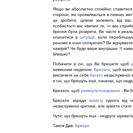
Якщо ви абсолютно спокійно ставитеся 
сторони, які проявляються в певних жит
це зробити, цілком залежить від вас
особистості вас хвилює те,
як
вас сприйм
брехня була розкрита. Ви часто в реал
опинитися в
ситуації
, коли перебільшу
реноме в очах оточуючих? Ви відчуваєте
намірів? Чи буде ваше внутрішнє
Я
наве
близько?
Побачити в сні, що Ви брешете щоб
у
невинним людиною.
Брехати
, щоб захис
викличете на себе
багато
незаслуженої к
в сні, що брешуть інші, означає, що нед
Брехати, щоб
уникнути
покарання
- Ви б
Брехати, заради
захисту
одного від н
незаслуженої критики, але зумієте стати
Чути, що брешуть інші - недруги шукають
Також Див.
Брехун
.