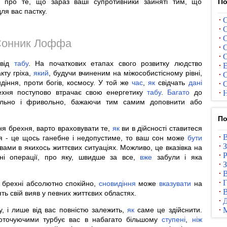
 про те, що зараз ваші супротивники зайняті тим, що
По
ля вас пастку.
С
С
С
онник Лоффа
С
С
свід
табу
. На початкових етапах свого розвитку людство
Е
ту гріха,
який
, будучи вчиненим на міжособистісному рівні,
С
іння, проти богів, космосу. У той же
час
,
як
свідчать
дані
С
рехня поступово втрачає свою енергетику
табу
.
Багато
до
Н
вільно і фривольно, бажаючи тим самим доповнити або
По
ня брехня, варто враховувати те,
як
ви в дійсності ставитеся
В
ня - це щось ганебне і недопустиме, то ваш сон може
бути
З
вами в якихось життєвих ситуаціях. Можливо, це вказівка на
Р
нні операції, про яку, швидше за все,
вже
забули і яка
З
В
Г
о брехні абсолютно спокійно,
сновидіння
може
вказувати
на
В
ть свій вияв у певних життєвих областях.
у, і лише від вас повністю залежить,
як
саме це здійснити.
оточуючими турбує вас в набагато більшому
ступені
,
ніж