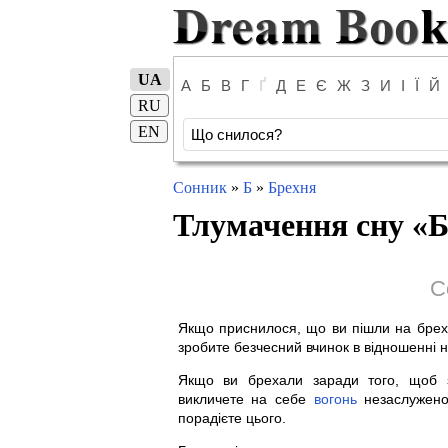
UA
А
Б
В
Г
Ґ
Д
Е
Є
Ж
З
И
І
Ї
Й
RU
EN
Сонник
»
Б
»
Брехня
Тлумачення сну «
Б
С
Якщо приснилося, що ви пішли на бре
зробите безчесний вчинок в відношенні 
Якщо ви брехали заради того, щоб з
викличете на себе
вогонь
незаслужено
порадієте цього.