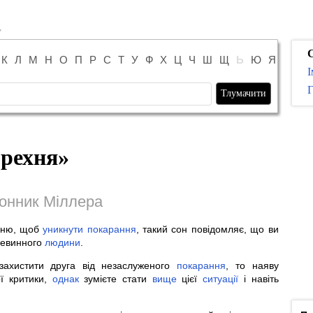
К
Л
М
Н
О
П
Р
С
Т
У
Ф
Х
Ц
Ч
Ш
Щ
Ь
Ю
Я
І
Г
рехня
»
онник Міллера
хню, щоб
уникнути
покарання
, такий сон повідомляє, що ви
невинного
людини
.
ахистити друга від незаслуженого
покарання
, то наяву
ї критики,
однак
зумієте стати
вище
цієї
ситуації
і навіть