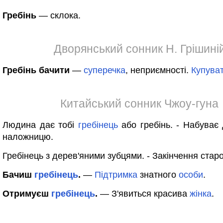
Гребінь
— склока.
Дворянський сонник Н. Грішині
Гребінь бачити
—
суперечка
, неприємності.
Купува
Китайський сонник Чжоу-гуна
Людина дає тобі
гребінець
або гребінь. - Набуває
наложницю.
Гребінець з дерев'яними зубцями. - Закінчення стар
Бачиш
гребінець
.
—
Підтримка
знатного
особи
.
Отримуєш
гребінець
.
— З'явиться красива
жінка
.