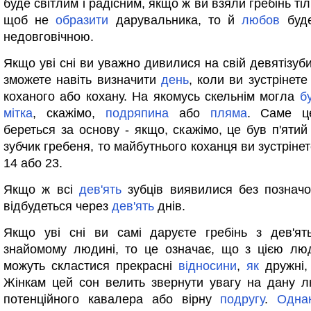
буде світлим і радісним, якщо ж ви взяли гребінь тіл
щоб не
образити
дарувальника, то й
любов
буде
недовговічною.
Якщо уві сні ви уважно дивилися на свій девятізуби
зможете навіть визначити
день
, коли ви зустрінет
коханого або кохану. На якомусь скельнім могла
б
мітка
, скажімо,
подряпина
або
пляма
. Саме 
береться за основу - якщо, скажімо, це був п'ятий
зубчик гребеня, то майбутнього коханця ви зустріне
14 або 23.
Якщо ж всі
дев'ять
зубців виявилися без познач
відбудеться через
дев'ять
днів.
Якщо уві сні ви самі даруєте гребінь з дев'ят
знайомому людині, то це означає, що з цією лю
можуть скластися прекрасні
відносини
,
як
дружні
Жінкам цей сон велить звернути увагу на дану
потенційного кавалера або вірну
подругу
.
Одна