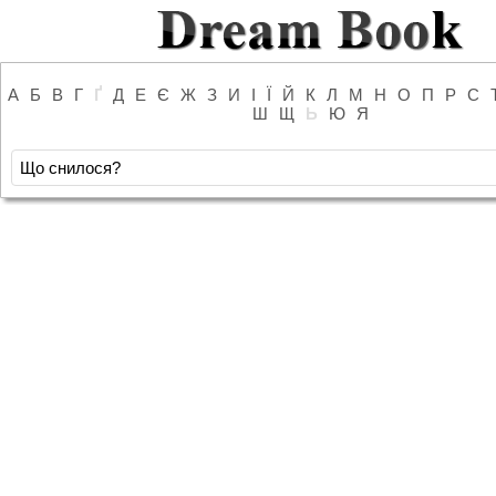
А
Б
В
Г
Ґ
Д
Е
Є
Ж
З
И
І
Ї
Й
К
Л
М
Н
О
П
Р
С
Ш
Щ
Ь
Ю
Я