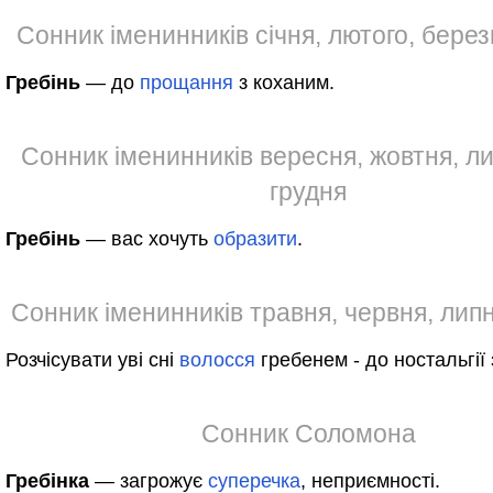
Сонник іменинників січня, лютого, березн
Гребінь
— до
прощання
з коханим.
Сонник іменинників вересня, жовтня, л
грудня
Гребінь
— вас хочуть
образити
.
Сонник іменинників травня, червня, лип
Розчісувати уві сні
волосся
гребенем - до ностальгії
Сонник Соломона
Гребінка
— загрожує
суперечка
, неприємності.