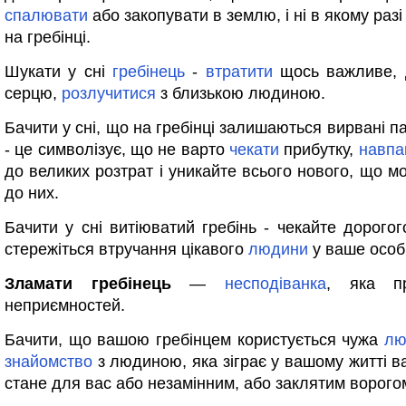
спалювати
або закопувати в землю, і ні в якому раз
на гребінці.
Шукати у сні
гребінець
-
втратити
щось важливе, 
серцю,
розлучитися
з близькою людиною.
Бачити у сні, що на гребінці залишаються вирвані 
- це символізує, що не варто
чекати
прибутку,
навпа
до великих розтрат і уникайте всього нового, що м
до них.
Бачити у сні витіюватий гребінь - чекайте дорогог
стережіться втручання цікавого
людини
у ваше осо
Зламати гребінець
—
несподіванка
, яка п
неприємностей.
Бачити, що вашою гребінцем користується чужа
лю
знайомство
з людиною, яка зіграє у вашому житті в
стане для вас або незамінним, або заклятим ворого