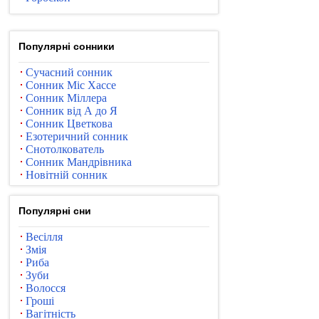
Популярні сонники
Сучасний сонник
Сонник Міс Хассе
Сонник Міллера
Сонник від А до Я
Сонник Цветкова
Езотеричний сонник
Снотолкователь
Сонник Мандрівника
Новітній сонник
Популярні сни
Весілля
Змія
Риба
Зуби
Волосся
Гроші
Вагітність