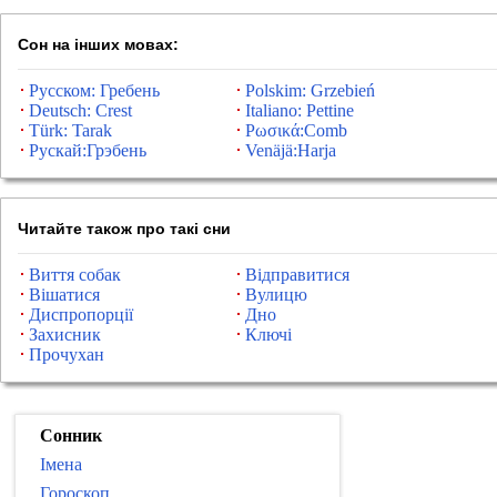
Сон на інших мовах:
Русском: Гребень
Polskim: Grzebień
Deutsch: Crest
Italiano: Pettine
Türk: Tarak
Ρωσικά:Comb
Рускай:Грэбень
Venäjä:Harja
Читайте також про такі сни
Виття собак
Відправитися
Вішатися
Вулицю
Диспропорції
Дно
Захисник
Ключі
Прочухан
Сонник
Імена
Гороскоп