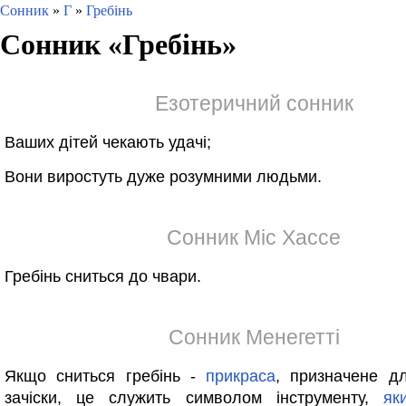
Сонник
»
Г
»
Гребінь
Сонник «
Гребінь
»
Езотеричний сонник
Ваших дітей чекають удачі;
Вони виростуть дуже розумними людьми.
Сонник Міс Хассе
Гребінь сниться до чвари.
Сонник Менегетті
Якщо сниться гребінь -
прикраса
, призначене д
зачіски, це служить символом інструменту,
як