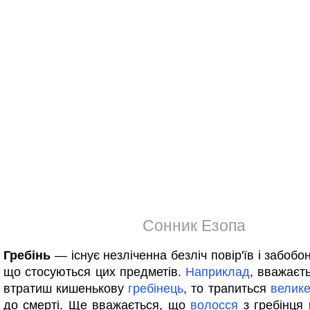
Сонник Езопа
Гребінь
— існує незліченна безліч повір'їв і забобо
що стосуються цих предметів.
Наприклад
, вважаєт
втратиш кишенькову
гребінець
, то трапиться
велик
до смерті. Ще вважається, що
волосся
з гребінця 