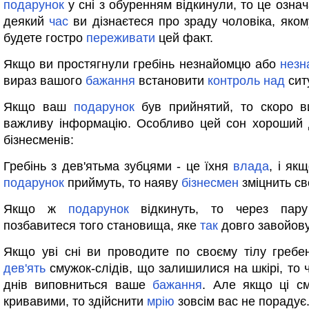
подарунок
у сні з обуренням відкинули, то це озна
деякий
час
ви дізнаєтеся про зраду чоловіка, якому
будете гостро
переживати
цей факт.
Якщо ви простягнули гребінь незнайомцю або
незн
вираз вашого
бажання
встановити
контроль
над
сит
Якщо ваш
подарунок
був прийнятий, то скоро ви
важливу інформацію. Особливо цей сон хороший 
бізнесменів:
Гребінь з дев'ятьма зубцями - це їхня
влада
, і якщ
подарунок
приймуть, то наяву
бізнесмен
зміцнить сво
Якщо ж
подарунок
відкинуть, то через пару
позбавитеся того становища, яке
так
довго завойов
Якщо уві сні ви проводите по своєму тілу гребе
дев'ять
смужок-слідів, що залишилися на шкірі, то
днів виповниться ваше
бажання
. Але якщо ці с
кривавими, то здійснити
мрію
зовсім вас не порадує