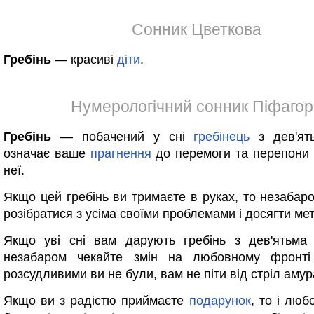
Сонник Цветкова
Гребінь
— красиві
діти
.
Нумерологічний сонник Піфагор
Гребінь
— побачений у сні
гребінець
з дев'ят
означає ваше
прагнення
до перемоги та перепони
неї.
Якщо цей гребінь ви тримаєте в руках, то незабаро
розібратися з усіма своїми проблемами і досягти мет
Якщо уві сні вам дарують гребінь з дев'ятьма 
незабаром чекайте змін на любовному фронт
розсудливими ви не були, вам не піти від стріл амур
Якщо ви з радістю приймаєте
подарунок
, то і люб