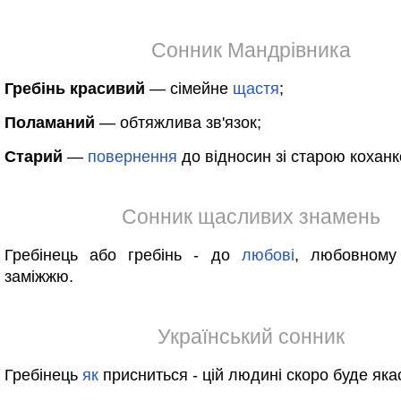
Сонник Мандрівника
Гребінь красивий
— сімейне
щастя
;
Поламаний
— обтяжлива зв'язок;
Старий
—
повернення
до відносин зі старою кохан
Сонник щасливих знамень
Гребінець або гребінь - до
любові
, любовному 
заміжжю.
Український сонник
Гребінець
як
присниться - цій людині скоро буде як