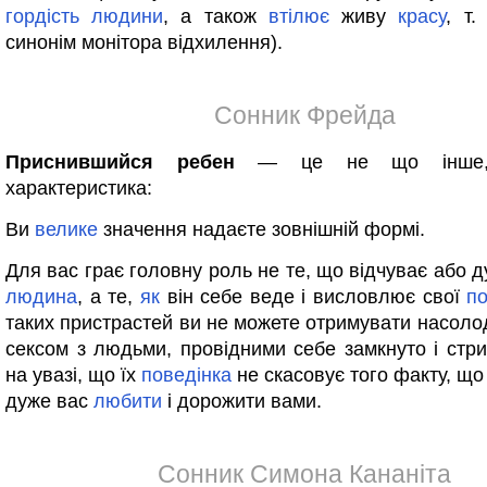
гордість
людини
, а також
втілює
живу
красу
, т
синонім монітора відхилення).
Сонник Фрейда
Приснившийся ребен
— це не що інш
характеристика:
Ви
велике
значення надаєте зовнішній формі.
Для вас грає головну роль не те, що відчуває або 
людина
, а те,
як
він себе веде і висловлює свої
по
таких пристрастей ви не можете отримувати насолод
сексом з людьми, провідними себе замкнуто і стр
на увазі, що їх
поведінка
не скасовує того факту, що
дуже вас
любити
і дорожити вами.
Сонник Симона Кананіта