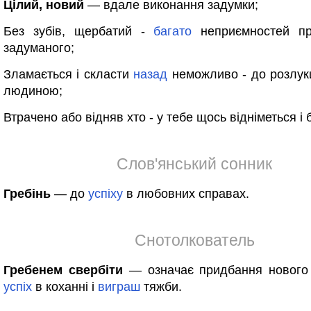
Цілий, новий
— вдале виконання задумки;
Без зубів, щербатий -
багато
неприємностей пр
задуманого;
Зламається і скласти
назад
неможливо - до розлук
людиною;
Втрачено або відняв хто - у тебе щось відніметься і 
Слов'янський сонник
Гребінь
— до
успіху
в любовних справах.
Снотолкователь
Гребенем свербіти
— означає придбання нового 
успіх
в коханні і
виграш
тяжби.