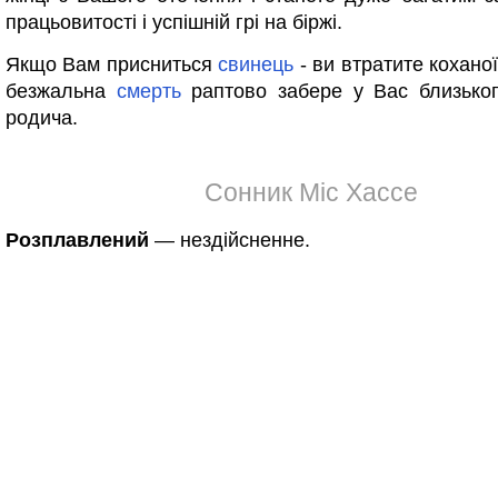
працьовитості і успішній грі на біржі.
Якщо Вам присниться
свинець
- ви втратите кохано
безжальна
смерть
раптово забере у Вас близьког
родича.
Сонник Міс Хассе
Розплавлений
— нездійсненне.