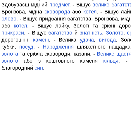
Здобуваєш мідний
предмет
. - Віщує
велике
багатст
Бронзова, мідна
сковорода
або
котел
. - Віщує лай
олово
. - Віщує придбання багатства. Бронзова, мі
або
котел
. - Віщує лайку. Золоті та срібні дор
прикраси
. - Віщує
багатство
й
знатність
.
Золото
,
с
дорогоцінні
камені
. - Велика
удача
,
вигода
. Зол
кубки,
посуд
. -
Народження
шляхетного нащадка.
золота
та срібла сковороди, казани. -
Велике
щаст
золото
або з коштовного каменя
кільця
. -
благородний
син
.