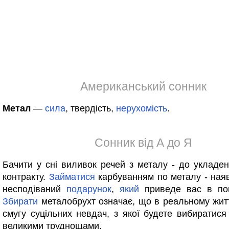
Американський сонник
Метал
—
сила
, твердість,
нерухомість
.
Сонник від А до Я
Бачити у сні виливок речей з металу - до укладен
контракту.
Займатися
карбуванням по металу - ная
несподіваний
подарунок
,
який
приведе вас в пов
Збирати
металобрухт означає, що в реальному житт
смугу суцільних невдач, з якої будете вибиратися 
великими труднощами.