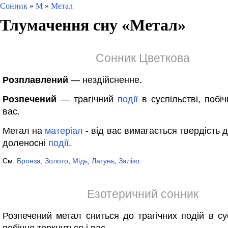
Сонник
»
М
»
Метал
Тлумачення сну «
Метал
»
Сонник Цветкова
Розплавлений
— нездійсненне.
Розпечений
— трагічний
події
в суспільстві, побі
вас.
Метал на
матеріал
- від вас вимагається твердість 
доленосні
події
.
См.
Бронза
,
Золото
,
Мідь
,
Латунь
,
Залізо
.
Езотеричний сонник
Розпечений метал сниться до трагічних подій в сус