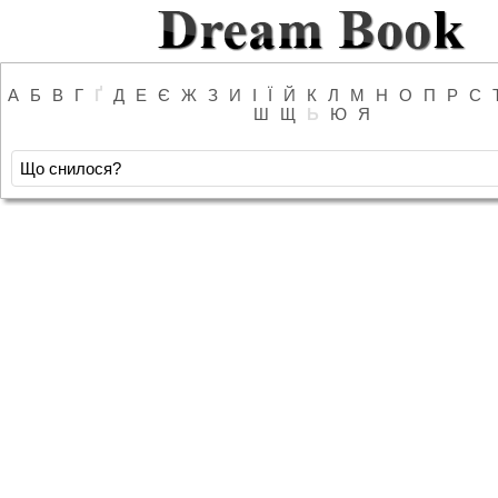
А
Б
В
Г
Ґ
Д
Е
Є
Ж
З
И
І
Ї
Й
К
Л
М
Н
О
П
Р
С
Ш
Щ
Ь
Ю
Я