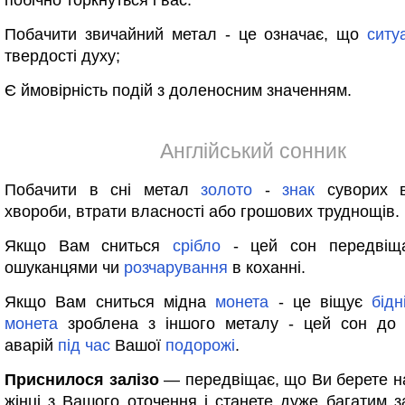
побічно торкнуться і вас.
Побачити звичайний метал - це означає, що
ситу
твердості духу;
Є ймовірність подій з доленосним значенням.
Англійський сонник
Побачити в сні метал
золото
-
знак
суворих в
хвороби, втрати власності або грошових труднощів.
Якщо Вам сниться
срібло
- цей сон передві
ошуканцями чи
розчарування
в коханні.
Якщо Вам сниться мідна
монета
- це віщує
бідн
монета
зроблена з іншого металу - цей сон до 
аварій
під
час
Вашої
подорожі
.
Приснилося залізо
— передвіщає, що Ви берете н
жінці з Вашого оточення і станете дуже багатим з