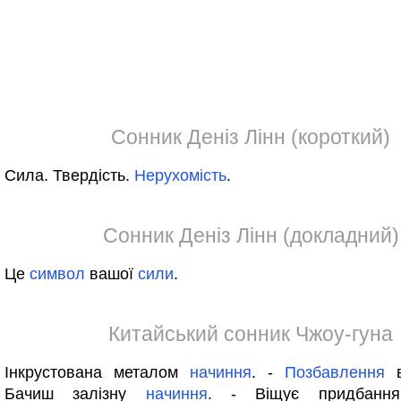
Сонник Деніз Лінн (короткий)
Сила. Твердість.
Нерухомість
.
Сонник Деніз Лінн (докладний)
Це
символ
вашої
сили
.
Китайський сонник Чжоу-гуна
Інкрустована металом
начиння
. -
Позбавлення
в
Бачиш залізну
начиння
. - Віщує придбання 