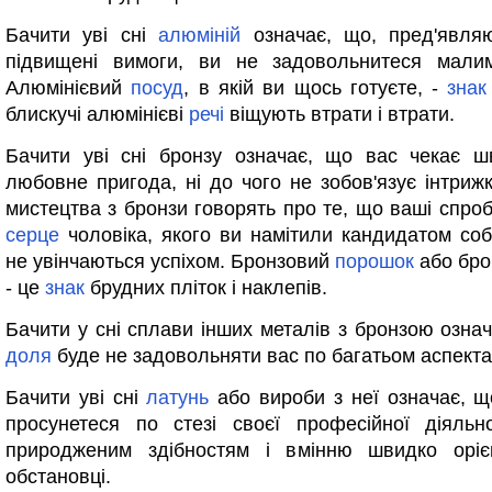
Бачити уві сні
алюміній
означає, що, пред'явля
підвищені вимоги, ви не задовольнитеся малим
Алюмінієвий
посуд
, в якій ви щось готуєте, -
знак
блискучі алюмінієві
речі
віщують втрати і втрати.
Бачити уві сні бронзу означає, що вас чекає ш
любовне пригода, ні до чого не зобов'язує інтриж
мистецтва з бронзи говорять про те, що ваші спро
серце
чоловіка, якого ви намітили кандидатом собі
не увінчаються успіхом. Бронзовий
порошок
або бр
- це
знак
брудних пліток і наклепів.
Бачити у сні сплави інших металів з бронзою озна
доля
буде не задовольняти вас по багатьом аспекта
Бачити уві сні
латунь
або вироби з неї означає, 
просунетеся по стезі своєї професійної діяльн
природженим здібностям і вмінню швидко оріє
обстановці.