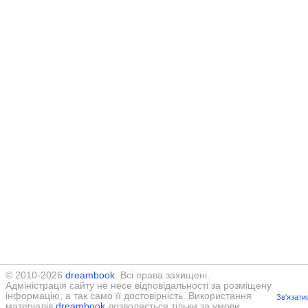
© 2010-2026
dreambook
. Всі права захищені.
Адміністрація сайту не несе відповідальності за розміщену
інформацію, а так само її достовірність. Використання
Зв'язати
матеріалів
dreambook
дозволяється тільки за умови