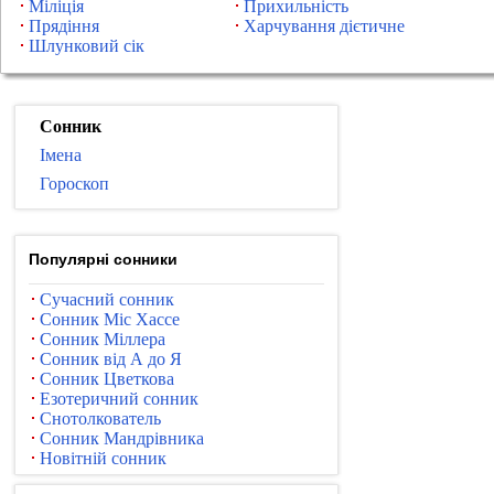
Міліція
Прихильність
Прядіння
Харчування дієтичне
Шлунковий сік
Сонник
Імена
Гороскоп
Популярні сонники
Сучасний сонник
Сонник Міс Хассе
Сонник Міллера
Сонник від А до Я
Сонник Цветкова
Езотеричний сонник
Снотолкователь
Сонник Мандрівника
Новітній сонник