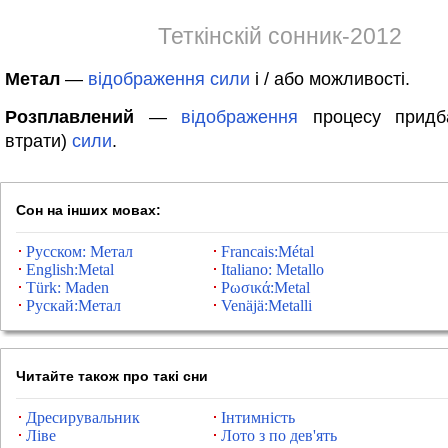
Теткінскій сонник-2012
Метал
—
відображення
сили
і / або можливості.
Розплавлений
—
відображення
процесу придб
втрати)
сили
.
Сон на інших мовах:
Русском: Метал
Francais:Métal
English:Metal
Italiano: Metallo
Türk: Maden
Ρωσικά:Metal
Рускай:Метал
Venäjä:Metalli
Читайте також про такі сни
Дресирувальник
Інтимність
Ліве
Лото з по дев'ять