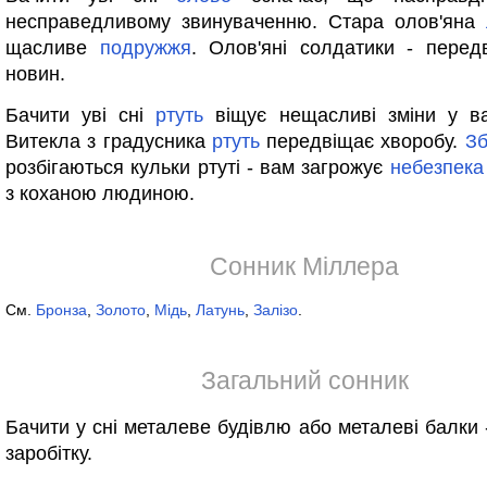
несправедливому звинуваченню. Стара олов'яна
щасливе
подружжя
. Олов'яні солдатики - перед
новин.
Бачити уві сні
ртуть
віщує нещасливі зміни у ва
Витекла з градусника
ртуть
передвіщає хворобу.
Зб
розбігаються кульки ртуті - вам загрожує
небезпека
з коханою людиною.
Сонник Міллера
См.
Бронза
,
Золото
,
Мідь
,
Латунь
,
Залізо
.
Загальний сонник
Бачити у сні металеве будівлю або металеві балки 
заробітку.