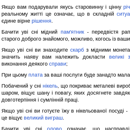
Якщо вам подарували якусь старовинну і цінну
рі
реальному житті це означає, що в складній
ситуа
єдине вірне
рішення
.
Бачити уві сні мідний
пам'ятник
- передвістя рап
старого доброго знайомого, можливо, когось із ваши
Якщо уві сні ви знаходите
скарб
з мідними монета
значить наяву вам належить докласти
великі
виконання деякого
справи
;
При цьому
плата
за ваші послуги буде занадто мала
Побачений у сні
нікель
, що покриває металеві виро
шаром, віщує шану і повагу, яких досягнете завдяк
довготерпіння і сумлінній праці.
Якщо уві сні ви готуєте їжу в нікельованої посуді -
це віщує
великий
виграш
.
Бачити уві сні
олово
означає, що насправді