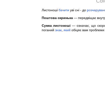
Сон
Листоноші
бачити
уві сні - до
розчаруван
Поштова скринька
— передвіщає внут
Сумка листоноші
— означає, що скоро
поганий
знак
,
який
обіцяє вам проблеми 