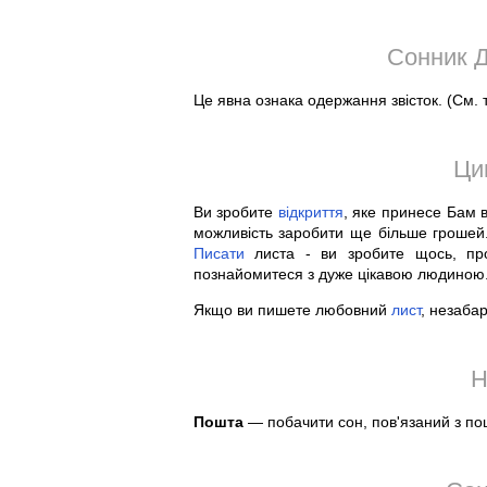
Сонник Д
Це явна ознака одержання звісток. (См. 
Ци
Ви зробите
відкриття
, яке принесе Бам 
можливість заробити ще більше гроше
Писати
листа - ви зробите щось, пр
познайомитеся з дуже цікавою людиною
Якщо ви пишете любовний
лист
, незаба
Н
Пошта
— побачити сон, пов'язаний з п