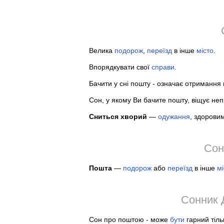
Велика
подорож
,
переїзд
в інше
місто
.
Впорядкувати свої
справи
.
Бачити у сні пошту - означає отримання н
Сон, у якому Ви бачите пошту, віщує непр
Сниться хворий
—
одужання
, здорови
Сон
Пошта
—
подорож
або
переїзд
в інше
мі
Сонник 
Сон про поштою - може
бути
гарний тіль