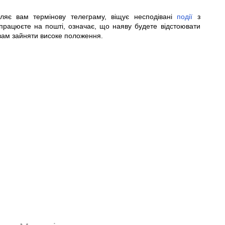
ляє вам термінову телеграму, віщує несподівані
події
з
працюєте на пошті, означає, що наяву будете відстоювати
 вам зайняти високе положення.