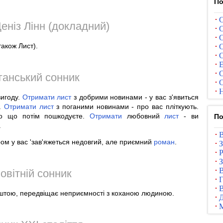
По
С
еніз Лінн (докладний)
С
С
також Лист).
С
С
Е
С
ганський сонник
С
Н
вигоду.
Отримати
лист
з добрими новинами - у вас з'явиться
й.
Отримати
лист
з поганими новинами - про вас пліткують.
о що потім пошкодуєте.
Отримати
любовний
лист
- ви
По
.
В
ром у вас 'зав'яжеться недовгий, але приємний
роман
.
З
Р
З
В
овітній сонник
Г
В
оштою, передвіщає неприємності з коханою людиною.