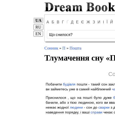
UA
А
Б
В
Г
Ґ
Д
Е
Є
Ж
З
И
І
Ї
Й
RU
EN
Сонник
»
П
»
Пошта
Тлумачення сну «
П
Со
Побачити
будівля
пошти - такий сон закл
ви займетесь уже в самий найближчий
ч
Приснилося , що на пошті було дуже
бачили, або з тією людиною, кого ви вв
немає жодної
людини
- сон до
сварки
з 
наведення порядку, і ваші
справи
чекає 