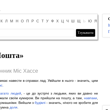
К
Л
М
Н
О
П
Р
С
Т
У
Ф
Х
Ц
Ч
Ш
Щ
Ь
Ю
Я
І
Г
ошта
»
нник Міс Хассе
икає навести в справах лад. Увійшли в нього - значить, цим
ас
.
багато
людей
, - це до зустрічі з людьми, яких ви давно не
ажали своїм кумиром. Ви прийшли на пошту, а там,
навпаки
,
домашніми. Вийшли з
будівлі
- значить, нічого не зробите для
сумна
доля
.