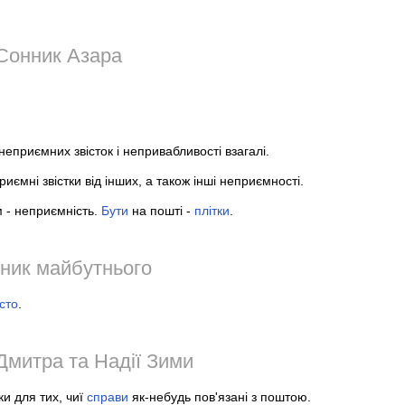
Сонник Азара
еприємних звісток і непривабливості взагалі.
иємні звістки від інших, а також інші неприємності.
м - неприємність.
Бути
на пошті -
плітки
.
ник майбутнього
сто
.
Дмитра та Надії Зими
ки для тих, чиї
справи
як-небудь пов'язані з поштою.