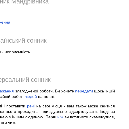
ник Мандрівника
ження
.
аїнський сонник
 - неприємність.
ерсальний сонник
ажання
злагодженої роботи. Ви хочете
передати
щось іншій
сійній роботі
людей
на пошті.
ті і поставити
речі
на свої місця - вам також може снитися
з нього проходить, індивідуально відсортовувати. Іноді ви
ся нею з Іншим людиною. Перш
ніж
ви встигнете схаменутися,
ні з чим.