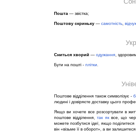
Сон
Пошта
— звістка;
Поштову скриньку
—
самотність
,
відчу
Укр
Сниться хворий
—
одужання
, здоровим
Бути на пошті -
плітки
.
Унів
Поштове відділення також символізує -
б
людині і довіряєте доставку цього профе
Якщо ви хочете все розсортувати в жит
поштове відділення,
так
як
все, що чере
можете позбутися ідеї, якщо поділите
він «візьме її в оборот», а ви залишитеся 