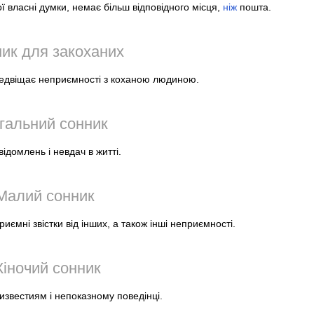
ї власні думки, немає більш відповідного місця,
ніж
пошта.
ик для закоханих
редвіщає неприємності з коханою людиною.
гальний сонник
домлень і невдач в житті.
Малий сонник
иємні звістки від інших, а також інші неприємності.
іночий сонник
известиям і непоказному поведінці.