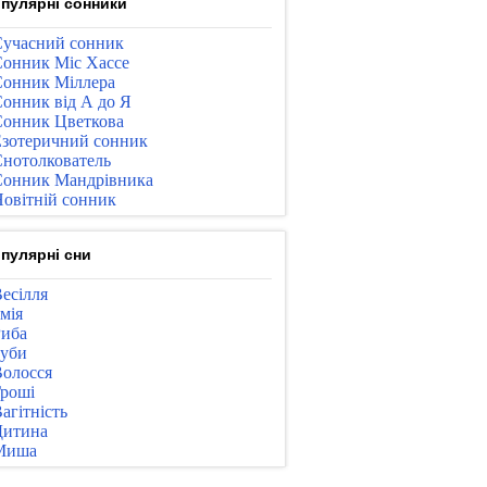
пулярні сонники
учасний сонник
онник Міс Хассе
онник Міллера
онник від А до Я
онник Цветкова
зотеричний сонник
нотолкователь
онник Мандрівника
овітній сонник
пулярні сни
есілля
мія
иба
уби
олосся
роші
агітність
Дитина
Миша