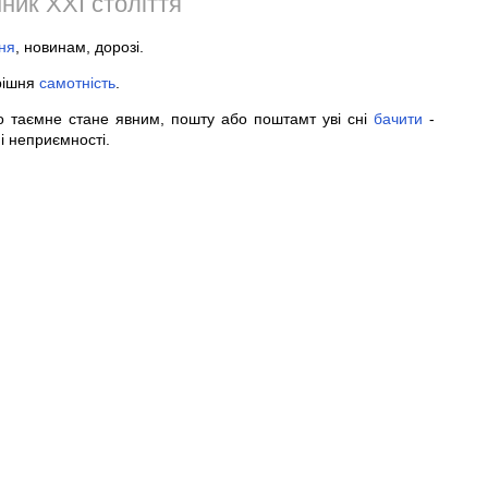
ник XXI століття
ня
, новинам, дорозі.
рішня
самотність
.
 таємне стане явним, пошту або поштамт уві сні
бачити
-
і неприємності.