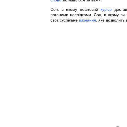
слово
залишилося за вами.
Сон, в якому поштовий
кур'єр
достав
поганими наслідками. Сон, в якому ви 
своє суспільне
визнання
, яке дозволить