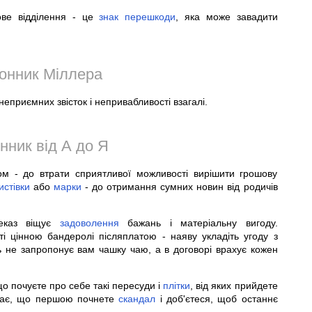
тове відділення - це
знак
перешкоди
, яка може завадити
онник Міллера
еприємних звісток і непривабливості взагалі.
нник від А до Я
м - до втрати сприятливої можливості вирішити грошову
истівки
або
марки
- до отримання сумних новин від родичів
реказ віщує
задоволення
бажань і матеріальну вигоду.
і цінною бандеролі післяплатою - наяву укладіть угоду з
ь не запропонує вам чашку чаю, а в договорі врахує кожен
що почуєте про себе такі пересуди і
плітки
, від яких прийдете
чає, що першою почнете
скандал
і доб'єтеся, щоб останнє