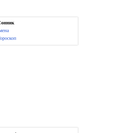
Сонник
мена
ороскоп